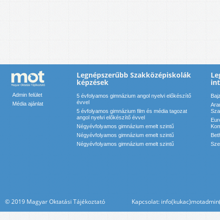
Legnépszerűbb Szakközépiskolák
Le
képzések
in
Admin felület
5 évfolyamos gimnázium angol nyelvi előkészítő
Baj
évvel
Média ajánlat
Ara
5 évfolyamos gimnázium film és média tagozat
Sza
angol nyelvi előkészítő évvel
Eur
Négyévfolyamos gimnázium emelt szintű
Kom
Négyévfolyamos gimnázium emelt szintű
Bet
Négyévfolyamos gimnázium emelt szintű
Sze
© 2019 Magyar Oktatási Tájékoztató Kapcsolat: info(kukac)motadmin(