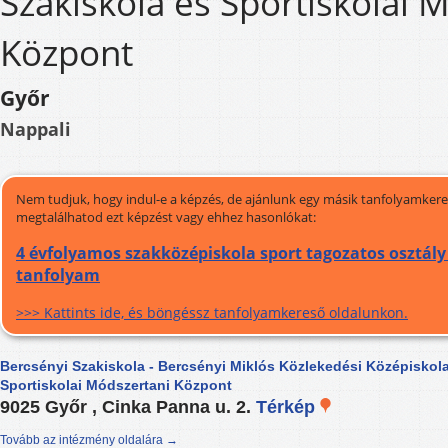
Szakiskola és Sportiskolai 
Központ
Győr
Nappali
Nem tudjuk, hogy indul-e a képzés, de ajánlunk egy másik tanfolyamkeres
megtalálhatod ezt képzést vagy ehhez hasonlókat:
4 évfolyamos szakközépiskola sport tagozatos osztály 
tanfolyam
>>> Kattints ide, és böngéssz tanfolyamkereső oldalunkon.
Bercsényi Szakiskola - Bercsényi Miklós Közlekedési Középiskola
Sportiskolai Módszertani Központ
9025 Győr , Cinka Panna u. 2.
Térkép
Tovább az intézmény oldalára →