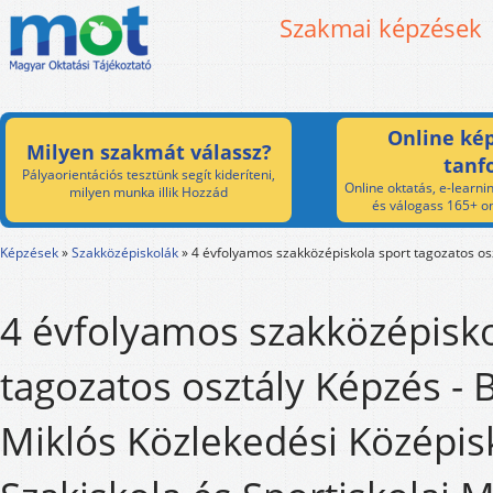
Szakmai képzések
Online kép
Milyen szakmát válassz?
tanf
Pályaorientációs tesztünk segít kideríteni,
Online oktatás, e-learnin
milyen munka illik Hozzád
és válogass 165+ on
Képzések
»
Szakközépiskolák
»
4 évfolyamos szakközépiskola sport tagozatos os
4 évfolyamos szakközépisko
tagozatos osztály Képzés - 
Miklós Közlekedési Középis