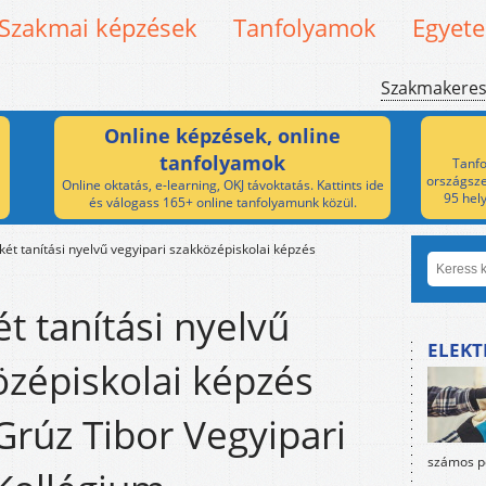
Szakmai képzések
Tanfolyamok
Egyet
Szakmakere
Online képzések, online
tanfolyamok
Tanfo
országsze
Online oktatás, e-learning, OKJ távoktatás. Kattints ide
95 hel
és válogass 165+ online tanfolyamunk közül.
ét tanítási nyelvű vegyipari szakközépiskolai képzés
t tanítási nyelvű
ELEKT
özépiskolai képzés
Grúz Tibor Vegyipari
számos po