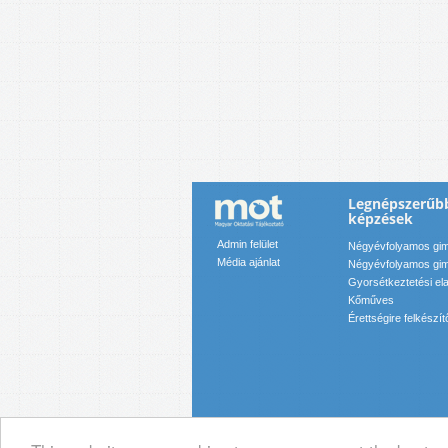
Legnépszerűb
képzések
Admin felület
Négyévfolyamos gim
Média ajánlat
Négyévfolyamos gim
Gyorsétkeztetési el
Kőműves
Érettségire felkészít