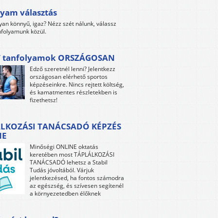
yam választás
yan könnyű, igaz? Nézz szét nálunk, válassz
folyamunk közül.
 tanfolyamok ORSZÁGOSAN
Edző szeretnél lenni? Jelentkezz
országosan elérhető sportos
képzéseinkre. Nincs rejtett költség,
és kamatmentes részletekben is
fizethetsz!
LKOZÁSI TANÁCSADÓ KÉPZÉS
NE
Minőségi ONLINE oktatás
keretében most TÁPLÁLKOZÁSI
TANÁCSADÓ lehetsz a Stabil
Tudás jóvoltából. Várjuk
jelentkezésed, ha fontos számodra
az egészség, és szívesen segítenél
a környezetedben élőknek