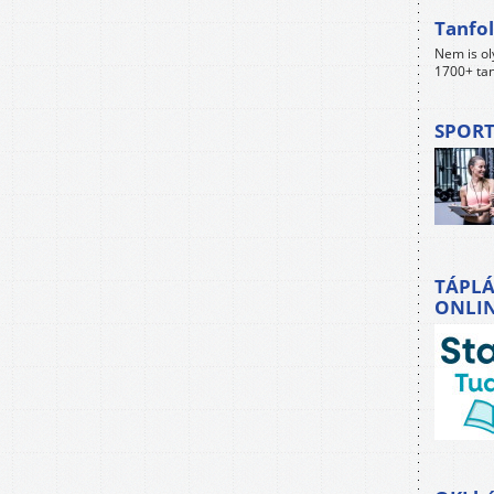
Tanfol
Nem is ol
1700+ tan
SPORT
TÁPLÁ
ONLI