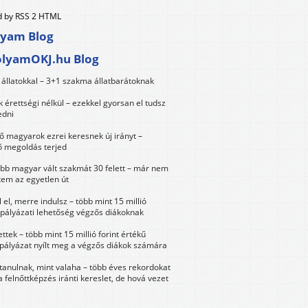
 by RSS 2 HTML
lyam Blog
olyamOKJ.hu Blog
állatokkal – 3+1 szakma állatbarátoknak
érettségi nélkül – ezekkel gyorsan el tudsz
edni
 magyarok ezrei keresnek új irányt –
 megoldás terjed
öbb magyar vált szakmát 30 felett – már nem
tem az egyetlen út
 el, merre indulsz – több mint 15 millió
 pályázati lehetőség végzős diákoknak
ttek – több mint 15 millió forint értékű
 pályázat nyílt meg a végzős diákok számára
tanulnak, mint valaha – több éves rekordokat
a felnőttképzés iránti kereslet, de hová vezet