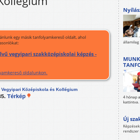
Kollégium
Nyílás
jánlunk egy másik tanfolyamkereső oldalt, ahol
államilag
asonlókat:
lvű vegyipari szakközépiskolai képzés -
MUNK
TANF
olyamkereső oldalunkon.
 Vegyipari Középiskola és Kollégium
35.
Térkép
4 hónap al
kattintva.
Új sza
Képzések 
rendszer 