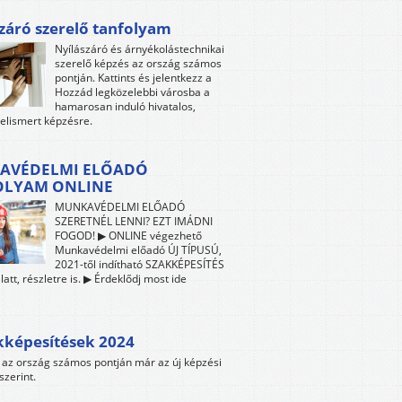
záró szerelő tanfolyam
Nyílászáró és árnyékolástechnikai
szerelő képzés az ország számos
pontján. Kattints és jelentkezz a
Hozzád legközelebbi városba a
hamarosan induló hivatalos,
 elismert képzésre.
AVÉDELMI ELŐADÓ
OLYAM ONLINE
MUNKAVÉDELMI ELŐADÓ
SZERETNÉL LENNI? EZT IMÁDNI
FOGOD! ▶ ONLINE végezhető
Munkavédelmi előadó ÚJ TÍPUSÚ,
2021-től indítható SZAKKÉPESÍTÉS
att, részletre is. ▶ Érdeklődj most ide
kképesítések 2024
az ország számos pontján már az új képzési
szerint.