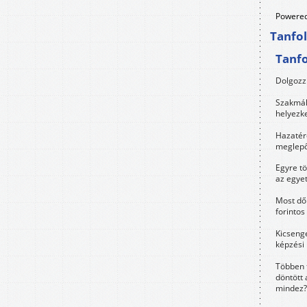
Powered
Tanfo
Tanf
Dolgozz 
Szakmák 
helyezk
Hazatérő
meglepő
Egyre t
az egye
Most dől
forintos
Kicsenge
képzési
Többen 
döntött 
mindez?