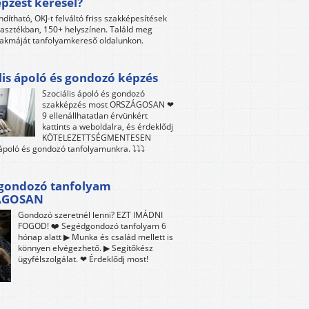
pzést keresel?
ndítható, OKJ-t felváltó friss szakképesítések
lasztékban, 150+ helyszínen. Találd meg
akmáját tanfolyamkereső oldalunkon.
lis ápoló és gondozó képzés
Szociális ápoló és gondozó
szakképzés most ORSZÁGOSAN ❤
9 ellenállhatatlan érvünkért
kattints a weboldalra, és érdeklődj
KÖTELEZETTSÉGMENTESEN
 ápoló és gondozó tanfolyamunkra. ⤵⤵⤵
gondozó tanfolyam
ÁGOSAN
Gondozó szeretnél lenni? EZT IMÁDNI
FOGOD! ❤️ Segédgondozó tanfolyam 6
hónap alatt ▶ Munka és család mellett is
könnyen elvégezhető. ▶ Segítőkész
ügyfélszolgálat. ❤ Érdeklődj most!