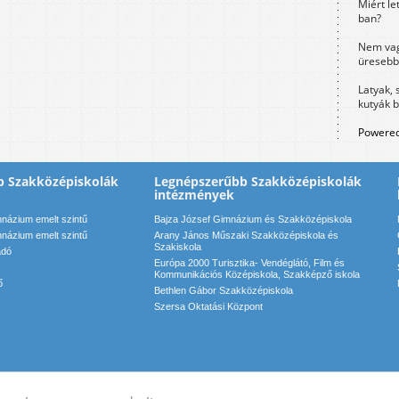
Miért le
ban?
Nem vag
üresebb
Latyak, 
kutyák 
Powered
b Szakközépiskolák
Legnépszerűbb Szakközépiskolák
intézmények
názium emelt szintű
Bajza József Gimnázium és Szakközépiskola
názium emelt szintű
Arany János Műszaki Szakközépiskola és
Szakiskola
adó
Európa 2000 Turisztika- Vendéglátó, Film és
Kommunikációs Középiskola, Szakképző iskola
ő
Bethlen Gábor Szakközépiskola
Szersa Oktatási Központ