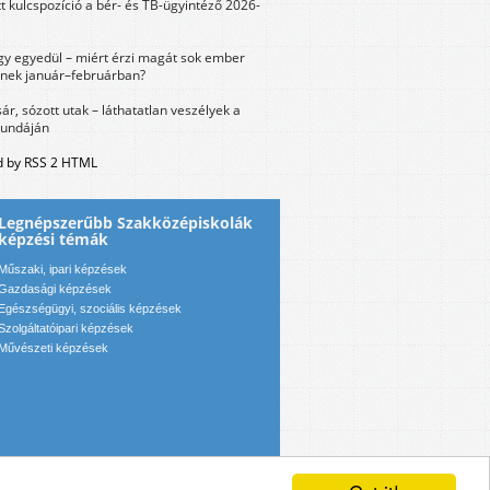
tt kulcspozíció a bér- és TB-ügyintéző 2026-
y egyedül – miért érzi magát sok ember
nek január–februárban?
sár, sózott utak – láthatatlan veszélyek a
bundáján
 by RSS 2 HTML
Legnépszerűbb Szakközépiskolák
képzési témák
Műszaki, ipari képzések
Gazdasági képzések
Egészségügyi, szociális képzések
Szolgáltatóipari képzések
Művészeti képzések