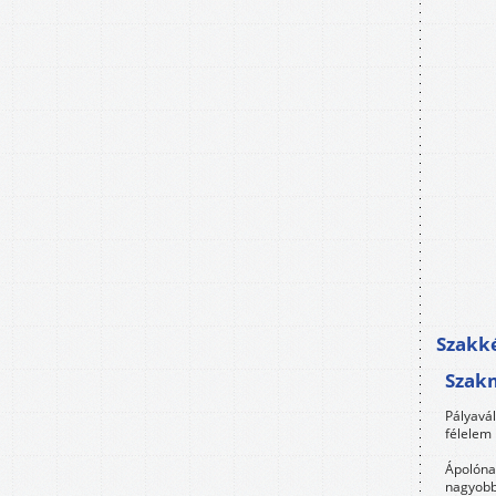
Szakké
Szak
Pályavá
félelem 
Ápolóna
nagyobb