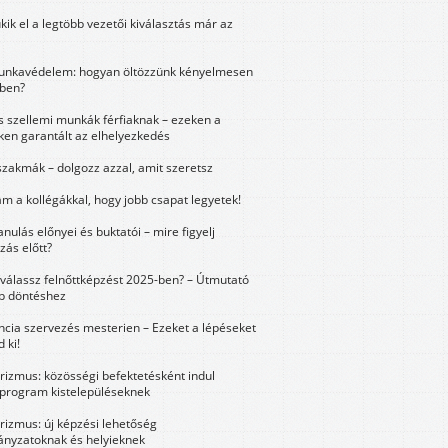
kik el a legtöbb vezetői kiválasztás már az
unkavédelem: hogyan öltözzünk kényelmesen
ben?
és szellemi munkák férfiaknak – ezeken a
ken garantált az elhelyezkedés
szakmák – dolgozz azzal, amit szeretsz
m a kollégákkal, hogy jobb csapat legyetek!
anulás előnyei és buktatói – mire figyelj
zás előtt?
válassz felnőttképzést 2025-ben? – Útmutató
bb döntéshez
ncia szervezés mesterien – Ezeket a lépéseket
 ki!
urizmus: közösségi befektetésként indul
 program kistelepüléseknek
urizmus: új képzési lehetőség
nyzatoknak és helyieknek