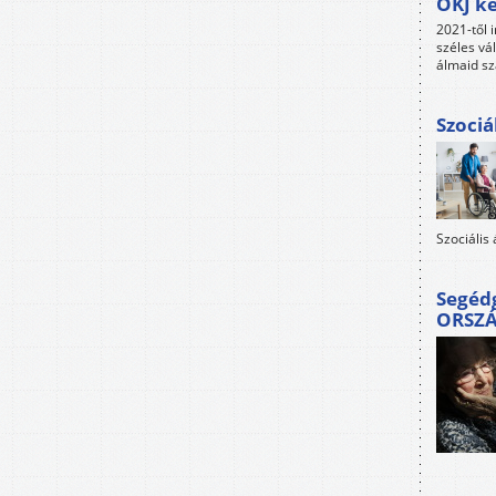
OKJ ké
2021-től i
széles vá
álmaid sz
Szociá
Szociális
Segéd
ORSZ