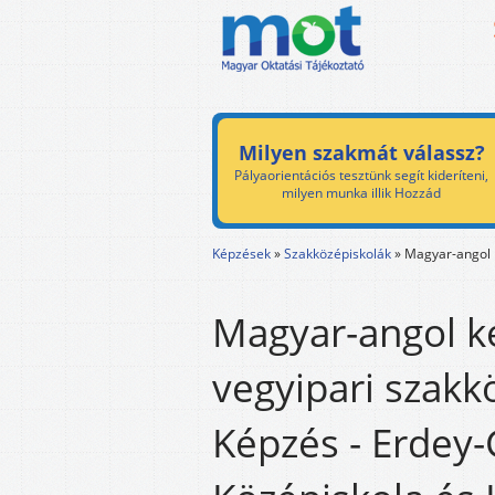
Milyen szakmát válassz?
Pályaorientációs tesztünk segít kideríteni,
milyen munka illik Hozzád
Képzések
»
Szakközépiskolák
»
Magyar-angol k
Magyar-angol ké
vegyipari szakk
Képzés - Erdey-