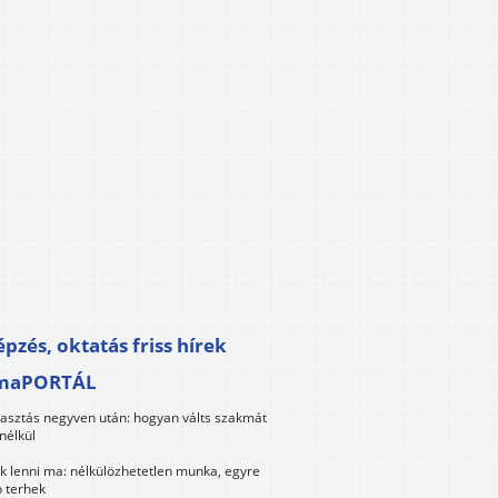
pzés, oktatás friss hírek
maPORTÁL
lasztás negyven után: hogyan válts szakmát
nélkül
k lenni ma: nélkülözhetetlen munka, egyre
 terhek