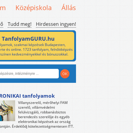
em
Középiskola
Állás
ső
Tudd meg!
Hirdessen ingyen!
TanfolyamGURU.hu
lyamok, szakmai képzések Budapesten,
rte és online. 1723 tanfolyam, felnőttképzés
yszínen kedvezményekkel és bónuszokkal.
RONIKAI tanfolyamok
Villanyszerelő, mérőhelyi FAM
szerelő, villámvédelmi
felülvizsgáló, robbanásbiztos
berendezés szerelője és egyéb
elektronikai képzések az ország
ntján. Érdeklődj kötelezettségmentesen ITT.