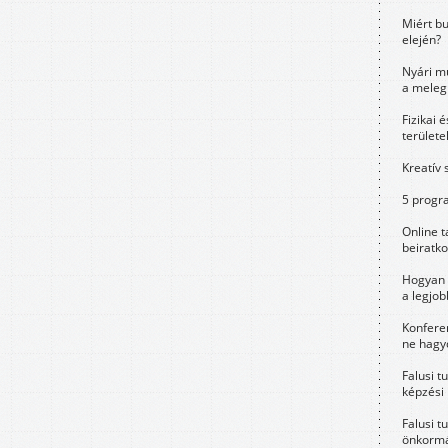
Miért bu
elején?
Nyári m
a meleg
Fizikai 
területe
Kreatív 
5 progra
Online t
beiratko
Hogyan 
a legjo
Konfere
ne hagyd
Falusi t
képzési
Falusi t
önkormá