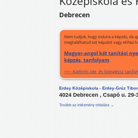
Középiskola és 
Debrecen
Nem tudjuk, hogy indul-e a képzés, de a
megtalálhatod ezt képzést vagy ehhez h
Magyar-angol két tanítási nye
képzés, tanfolyam
>>> Kattints ide, és böngéssz tanf
Erdey Középiskola - Erdey-Grúz Tibor
4024 Debrecen , Csapó u. 29-
Tovább az intézmény oldalára →