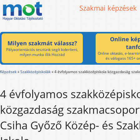
Szakmai képzések
Online kép
Milyen szakmát válassz?
tanf
Pályaorientációs tesztünk segít kideríteni,
Online oktatás, e-learnin
milyen munka illik Hozzád
és válogass 165+ on
Képzések
»
Szakközépiskolák
»
4 évfolyamos szakközépiskola közgazdaság sza
4 évfolyamos szakközépisk
közgazdaság szakmacsoport
Csiha Győző Közép- és Sza