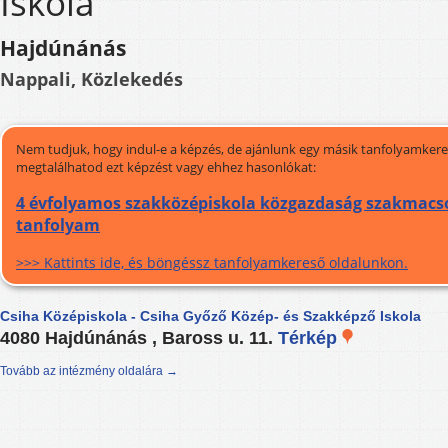
Iskola
Hajdúnánás
Nappali, Közlekedés
Nem tudjuk, hogy indul-e a képzés, de ajánlunk egy másik tanfolyamkeres
megtalálhatod ezt képzést vagy ehhez hasonlókat:
4 évfolyamos szakközépiskola közgazdaság szakmacso
tanfolyam
>>> Kattints ide, és böngéssz tanfolyamkereső oldalunkon.
Csiha Középiskola - Csiha Győző Közép- és Szakképző Iskola
4080 Hajdúnánás , Baross u. 11.
Térkép
Tovább az intézmény oldalára →