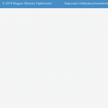
© 2019 Magyar Oktatási Tájékoztató Kapcsolat: info(kukac)motadmin(