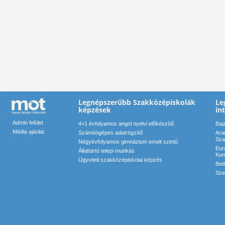
Legnépszerűbb Szakközépiskolák
Le
képzések
in
Admin felület
4+1 évfolyamos angol nyelvi előkészítő
Baj
Média ajánlat
Számítógépes adatrögzítő
Ara
Sza
Négyévfolyamos gimnázium emelt szintű
Eur
Állattartó telepi munkás
Kom
Ügyviteli szakközépiskolai képzés
Bet
Sze