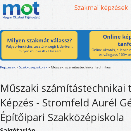
Szakmai képzések
Online kép
Milyen szakmát válassz?
tanf
Pályaorientációs tesztünk segít kideríteni,
Online oktatás, e-learnin
milyen munka illik Hozzád
és válogass 165+ on
Képzések
»
Szakközépiskolák
»
Műszaki számítástechnikai technikus
Műszaki számítástechnikai 
Képzés - Stromfeld Aurél Gé
Építőipari Szakközépiskola
Salgótarján