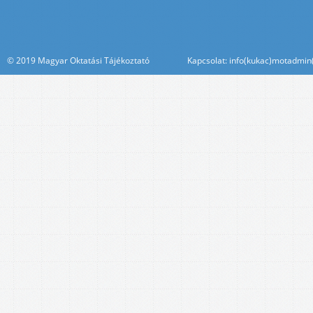
© 2019 Magyar Oktatási Tájékoztató Kapcsolat: info(kukac)motadmin(