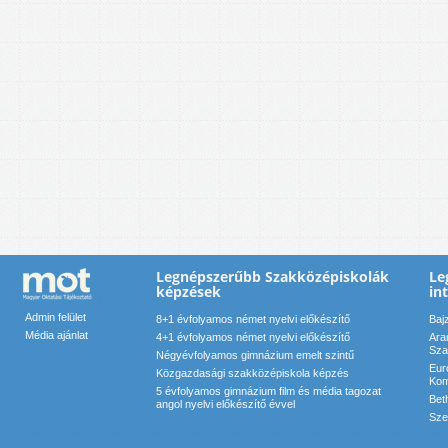
Legnépszerűbb Szakközépiskolák
Le
képzések
in
Admin felület
8+1 évfolyamos német nyelvi előkészítő
Baj
Média ajánlat
4+1 évfolyamos német nyelvi előkészítő
Ara
Sza
Négyévfolyamos gimnázium emelt szintű
Eur
Közgazdasági szakközépiskola képzés
Kom
5 évfolyamos gimnázium film és média tagozat
Bet
angol nyelvi előkészítő évvel
Sze