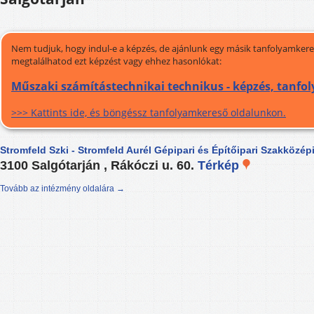
Nem tudjuk, hogy indul-e a képzés, de ajánlunk egy másik tanfolyamkeres
megtalálhatod ezt képzést vagy ehhez hasonlókat:
Műszaki számítástechnikai technikus - képzés, tanfo
>>> Kattints ide, és böngéssz tanfolyamkereső oldalunkon.
Stromfeld Szki - Stromfeld Aurél Gépipari és Építőipari Szakközép
3100 Salgótarján , Rákóczi u. 60.
Térkép
Tovább az intézmény oldalára →