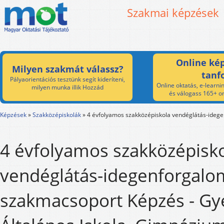
Szakmai képzések
Online kép
Milyen szakmát válassz?
tanf
Pályaorientációs tesztünk segít kideríteni,
Online oktatás, e-learnin
milyen munka illik Hozzád
és válogass 165+ on
Képzések
»
Szakközépiskolák
»
4 évfolyamos szakközépiskola vendéglátás-ideg
4 évfolyamos szakközépisk
vendéglátás-idegenforgalo
szakmacsoport Képzés - G