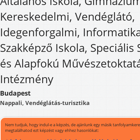
Általános Iskola, Gimnáziu
Kereskedelmi, Vendéglátó,
Idegenforgalmi, Informatika
Szakképző Iskola, Speciális 
és Alapfokú Művészetoktatá
Intézmény
Budapest
Nappali, Vendéglátás-turisztika
Nem tudjuk, hogy indul-e a képzés, de ajánlunk egy másik tanfolyamkeres
megtalálhatod ezt képzést vagy ehhez hasonlókat: