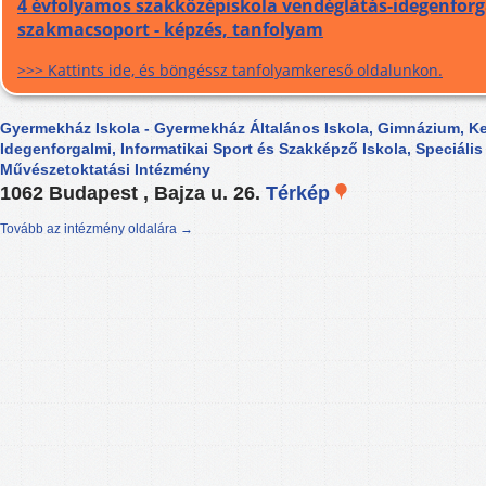
4 évfolyamos szakközépiskola vendéglátás-idegenfor
szakmacsoport - képzés, tanfolyam
>>> Kattints ide, és böngéssz tanfolyamkereső oldalunkon.
Gyermekház Iskola - Gyermekház Általános Iskola, Gimnázium, Ke
Idegenforgalmi, Informatikai Sport és Szakképző Iskola, Speciáli
Művészetoktatási Intézmény
1062 Budapest , Bajza u. 26.
Térkép
Tovább az intézmény oldalára →