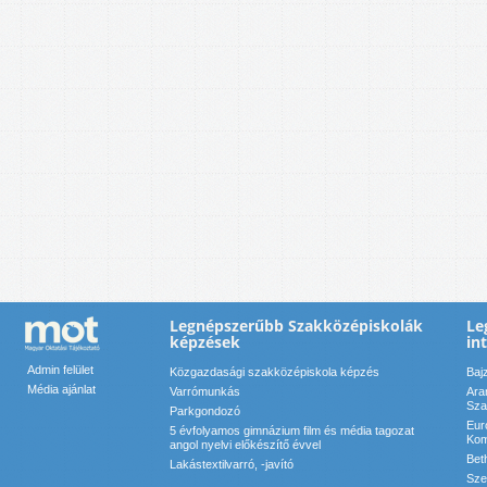
Legnépszerűbb Szakközépiskolák
Le
képzések
in
Admin felület
Közgazdasági szakközépiskola képzés
Baj
Média ajánlat
Varrómunkás
Ara
Sza
Parkgondozó
Eur
5 évfolyamos gimnázium film és média tagozat
Kom
angol nyelvi előkészítő évvel
Bet
Lakástextilvarró, -javító
Sze