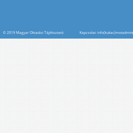
© 2019 Magyar Oktatási Tájékoztató Kapcsolat: info(kukac)motadmin(