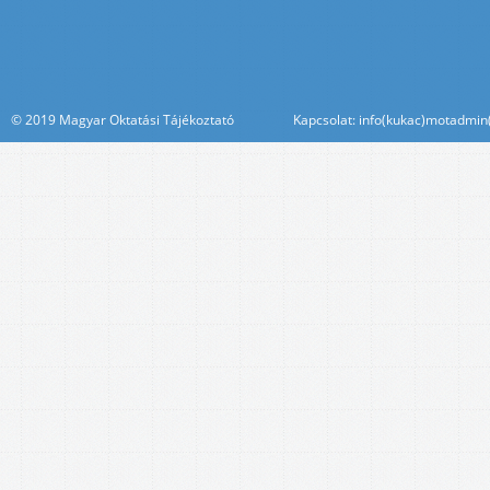
© 2019 Magyar Oktatási Tájékoztató Kapcsolat: info(kukac)motadmin(