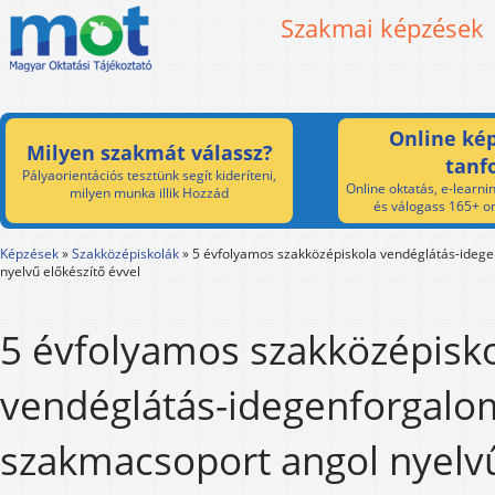
Szakmai képzések
Online kép
Milyen szakmát válassz?
tanf
Pályaorientációs tesztünk segít kideríteni,
Online oktatás, e-learnin
milyen munka illik Hozzád
és válogass 165+ on
Képzések
»
Szakközépiskolák
»
5 évfolyamos szakközépiskola vendéglátás-ideg
nyelvű előkészítő évvel
5 évfolyamos szakközépisk
vendéglátás-idegenforgalo
szakmacsoport angol nyelv