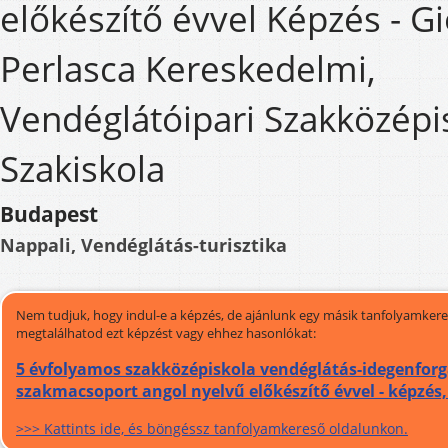
előkészítő évvel Képzés - Gi
Perlasca Kereskedelmi,
Vendéglátóipari Szakközépi
Szakiskola
Budapest
Nappali, Vendéglátás-turisztika
Nem tudjuk, hogy indul-e a képzés, de ajánlunk egy másik tanfolyamkeres
megtalálhatod ezt képzést vagy ehhez hasonlókat:
5 évfolyamos szakközépiskola vendéglátás-idegenfor
szakmacsoport angol nyelvű előkészítő évvel - képzés
>>> Kattints ide, és böngéssz tanfolyamkereső oldalunkon.