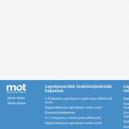
Legnépszerűbb Szakközépiskolák
Le
képzések
in
Admin felület
5 évfolyamos gimnázium angol nyelvi előkészítő
Baj
évvel
Média ajánlat
Ara
Négyévfolyamos gimnázium emelt szintű
Sza
Érettségi felnőtteknek
Eur
Kom
4+1 évfolyamos német nyelvi előkészítő
Bet
Négyévfolyamos gimnázium emelt szintű
Sze