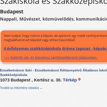
Szakiskola és Szakközépisko
Budapest
Nappali, Művészet, közmüvelődés, kommunikáci
Nem tudjuk, hogy indul-e a képzés, de ajánlunk egy másik tanfolyamkeres
megtalálhatod ezt képzést vagy ehhez hasonlókat:
4 évfolyamos szakközépiskola dráma tagozat - képzés
>>> Kattints ide, és böngéssz tanfolyamkereső oldalunkon.
Erzsébetvárosi Szki - Erzsébetvárosi Kéttannyelvű Általános Iskol
Szakközépiskola
1073 Budapest , Kertész u. 30.
Térkép
Tovább az intézmény oldalára →