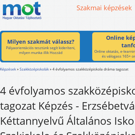
Szakmai képzések
Online kép
Milyen szakmát válassz?
tanf
Pályaorientációs tesztünk segít kideríteni,
Online oktatás, e-learnin
milyen munka illik Hozzád
és válogass 165+ on
Képzések
»
Szakközépiskolák
»
4 évfolyamos szakközépiskola dráma tagozat
4 évfolyamos szakközépisk
tagozat Képzés - Erzsébetvá
Kéttannyelvű Általános Isko