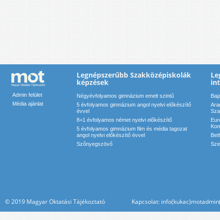
Legnépszerűbb Szakközépiskolák
Le
képzések
in
Admin felület
Négyévfolyamos gimnázium emelt szintű
Baj
Média ajánlat
5 évfolyamos gimnázium angol nyelvi előkészítő
Ara
évvel
Sza
8+1 évfolyamos német nyelvi előkészítő
Eur
Kom
5 évfolyamos gimnázium film és média tagozat
angol nyelvi előkészítő évvel
Bet
Szőnyegszövő
Sze
© 2019 Magyar Oktatási Tájékoztató Kapcsolat: info(kukac)motadmin(