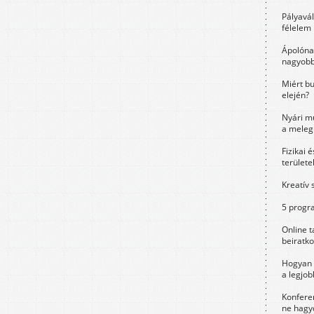
Pályavá
félelem 
Ápolóna
nagyobb
Miért bu
elején?
Nyári m
a meleg
Fizikai 
területe
Kreatív 
5 progra
Online t
beiratko
Hogyan 
a legjo
Konfere
ne hagyd