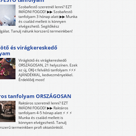
Szobafestő szeretnél lenni? EZT
IMÁDNI FOGOD! ▶▶ Szobafestő
tanfolyam 3 hónap alatt ▶▶ Munka
és család mellett is könnyen
elvégezhető. Segítőkész
lgálat. Tanulj nálunk korszerű termeinkben!
ötő és virágkereskedő
lyam
Virágkötő és virágkereskedő
ORSZÁGOSAN, 21 helyszínen. Ezek
az új, OKJ-t felváltó tanfolyam ⚡⚡⚡
AJÁNDÉKKAL, kedvezményekkel.
Érdeklődj most!
ros tanfolyam ORSZÁGOSAN
Raktáros szeretnél lenni? EZT
IMÁDNI FOGOD! ▶▶ Raktáros
tanfolyam 4-5 hónap alatt ⚡ ⚡ ⚡
Munka és család mellett is
könnyen elvégezhető. Tanulj
rszerű termeinkben profi oktatóinktól.