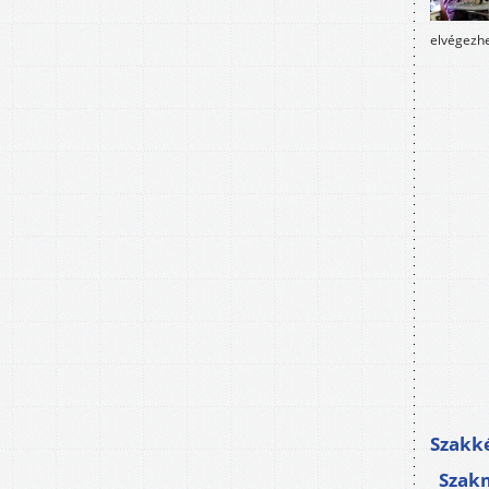
elvégezhe
Szakké
Szak