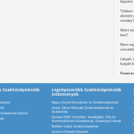
képzési
Többen 
döntött 
mindez?
Miért le
ban?
Nem vag
üresebb
Latyak, 
kutyák 
Powered
b Szakközépiskolák
Legnépszerűbb Szakközépiskolák
intézmények
 képzés
Bajza József Gimnázium és Szakközépiskola
vító
Arany János Műszaki Szakközépiskola és
Szakiskola
özépiskola képzés
Európa 2000 Turisztika- Vendéglátó, Film és
adó
Kommunikációs Középiskola, Szakképző iskola
Bethlen Gábor Szakközépiskola
Szersa Oktatási Központ