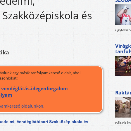
kedelmi,
 Szakközépiskola és
ügyfélszo
Virágk
tanfo
tika
jánlunk egy másik tanfolyamkereső oldalt, ahol
asonlókat:
a vendéglátás-idegenforgalom
Raktá
olyam
olyamkereső oldalunkon.
skedelmi, Vendéglátóipari Szakközépiskola és
nálunk ko