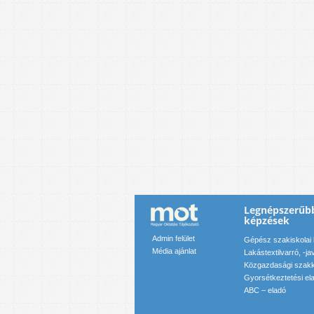
Legnépszerűb
képzések
Admin felület
Gépész szakiskolai
Média ajánlat
Lakástextilvarró, -ja
Közgazdasági szakk
Gyorsétkeztetési el
ABC – eladó