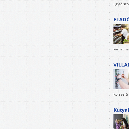
ügyfélszo
ELAD
kamatment
VILLA
Korszerű 
Kutya