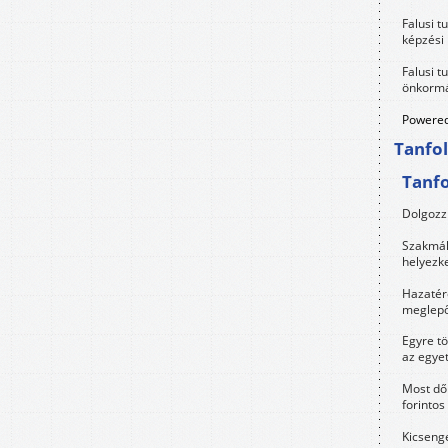
Falusi t
képzési
Falusi t
önkormá
Powered
Tanfo
Tanf
Dolgozz 
Szakmák 
helyezk
Hazatérő
meglepő
Egyre t
az egye
Most dől
forintos
Kicsenge