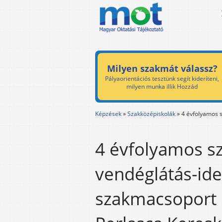
Milyen szakmát válassz?
Pályaorientációs tesztünk segít kideríteni,
milyen munka illik Hozzád
Képzések
»
Szakközépiskolák
»
4 évfolyamos 
4 évfolyamos s
vendéglátás-id
szakmacsoport 