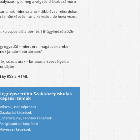
 pályázat nyílt meg a végzős diákok számára
tanulnak, mint valaha – több éves rekordokat
a felnőttképzés iránti kereslet, de hová vezet
tt kulcspozíció a bér- és TB-ügyintéző 2026-
y egyedül – miért érzi magát sok ember
nek január–februárban?
sár, sózott utak – láthatatlan veszélyek a
bundáján
 by RSS 2 HTML
Legnépszerűbb Szakközépiskolák
képzési témák
Műszaki, ipari képzések
Gazdasági képzések
Egészségügyi, szociális képzések
Szolgáltatóipari képzések
Művészeti képzések