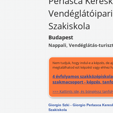
Perlasca Keres
Vendéglátóipari
Szakiskola
Budapest
Nappali, Vendéglátás-turisz
Nem tudjuk, hogy indul-e a képzés, de a
megtalálhatod ezt képzést vagy ehhez h
4 évfolyamos szakközépiskol
szakmacsoport - képzés, tanf
>>> Kattints ide, és böngéssz tanf
Giorgio Szki - Giorgio Perlasca Kere
Szakiskola