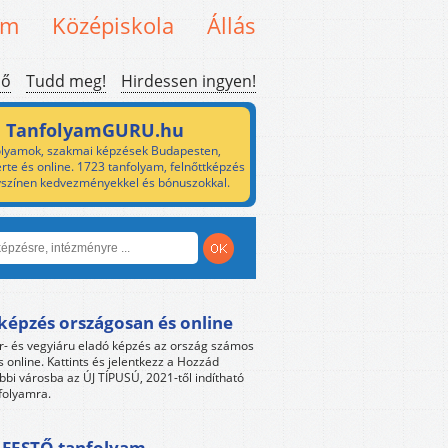
em
Középiskola
Állás
ső
Tudd meg!
Hirdessen ingyen!
TanfolyamGURU.hu
lyamok, szakmai képzések Budapesten,
rte és online. 1723 tanfolyam, felnőttképzés
yszínen kedvezményekkel és bónuszokkal.
képzés országosan és online
r- és vegyiáru eladó képzés az ország számos
s online. Kattints és jelentkezz a Hozzád
bbi városba az ÚJ TÍPUSÚ, 2021-től indítható
folyamra.
FESTŐ tanfolyam