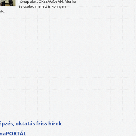
hónap alatt ORSZÁGOSAN. Munka
és család mellett is könnyen
tő.
pzés, oktatás friss hírek
maPORTÁL