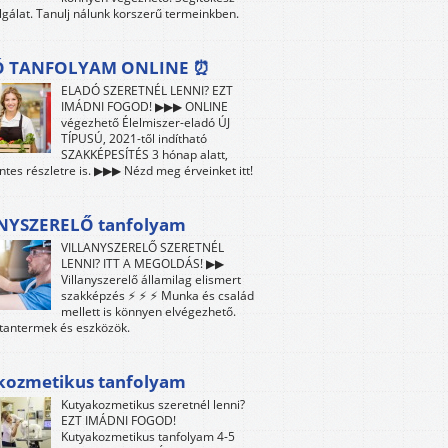
lgálat. Tanulj nálunk korszerű termeinkben.
Ó TANFOLYAM ONLINE ⏰
ELADÓ SZERETNÉL LENNI? EZT
IMÁDNI FOGOD! ▶▶▶ ONLINE
végezhető Élelmiszer-eladó ÚJ
TÍPUSÚ, 2021-től indítható
SZAKKÉPESÍTÉS 3 hónap alatt,
es részletre is. ▶▶▶ Nézd meg érveinket itt!
NYSZERELŐ tanfolyam
VILLANYSZERELŐ SZERETNÉL
LENNI? ITT A MEGOLDÁS! ▶▶
Villanyszerelő államilag elismert
szakképzés ⚡ ⚡ ⚡ Munka és család
mellett is könnyen elvégezhető.
tantermek és eszközök.
kozmetikus tanfolyam
Kutyakozmetikus szeretnél lenni?
EZT IMÁDNI FOGOD!
Kutyakozmetikus tanfolyam 4-5