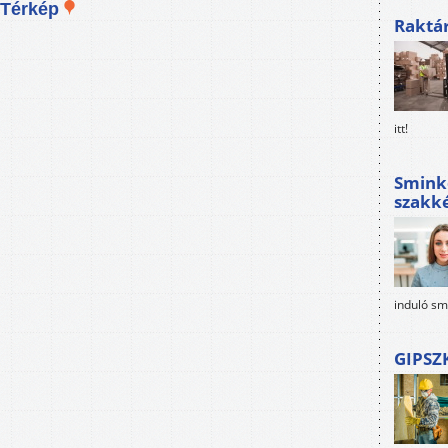
Térkép
Raktá
itt!
Sminke
szakké
induló sm
GIPSZ