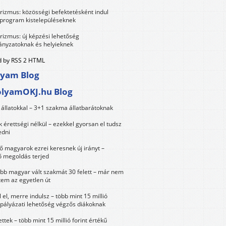
urizmus: közösségi befektetésként indul
 program kistelepüléseknek
urizmus: új képzési lehetőség
nyzatoknak és helyieknek
 by RSS 2 HTML
lyam Blog
olyamOKJ.hu Blog
állatokkal – 3+1 szakma állatbarátoknak
érettségi nélkül – ezekkel gyorsan el tudsz
edni
 magyarok ezrei keresnek új irányt –
 megoldás terjed
öbb magyar vált szakmát 30 felett – már nem
tem az egyetlen út
 el, merre indulsz – több mint 15 millió
 pályázati lehetőség végzős diákoknak
ttek – több mint 15 millió forint értékű