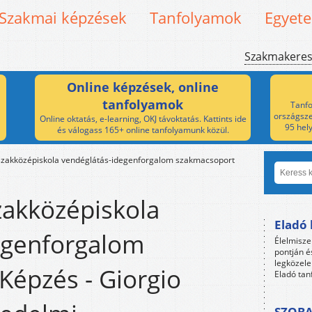
Szakmai képzések
Tanfolyamok
Egyet
Szakmakere
Online képzések, online
tanfolyamok
Tanfo
országsze
Online oktatás, e-learning, OKJ távoktatás. Kattints ide
95 hel
és válogass 165+ online tanfolyamunk közül.
szakközépiskola vendéglátás-idegenforgalom szakmacsoport
zakközépiskola
Eladó 
egenforgalom
Élelmisze
pontján é
legközele
Képzés - Giorgio
Eladó tan
SZOBA