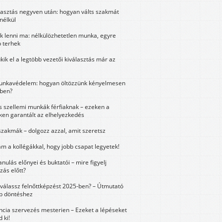
lasztás negyven után: hogyan válts szakmát
nélkül
k lenni ma: nélkülözhetetlen munka, egyre
 terhek
kik el a legtöbb vezetői kiválasztás már az
unkavédelem: hogyan öltözzünk kényelmesen
ben?
és szellemi munkák férfiaknak – ezeken a
ken garantált az elhelyezkedés
szakmák – dolgozz azzal, amit szeretsz
m a kollégákkal, hogy jobb csapat legyetek!
anulás előnyei és buktatói – mire figyelj
zás előtt?
válassz felnőttképzést 2025-ben? – Útmutató
bb döntéshez
ncia szervezés mesterien – Ezeket a lépéseket
 ki!