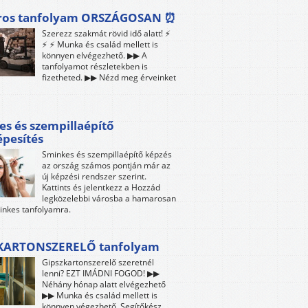
ros tanfolyam ORSZÁGOSAN ⏰
Szerezz szakmát rövid idő alatt! ⚡
⚡ ⚡ Munka és család mellett is
könnyen elvégezhető. ▶▶ A
tanfolyamot részletekben is
fizetheted. ▶▶ Nézd meg érveinket
s és szempillaépítő
pesítés
Sminkes és szempillaépítő képzés
az ország számos pontján már az
új képzési rendszer szerint.
Kattints és jelentkezz a Hozzád
legközelebbi városba a hamarosan
inkes tanfolyamra.
KARTONSZERELŐ tanfolyam
Gipszkartonszerelő szeretnél
lenni? EZT IMÁDNI FOGOD! ▶▶
Néhány hónap alatt elvégezhető
▶▶ Munka és család mellett is
könnyen végezhető. Segítőkész