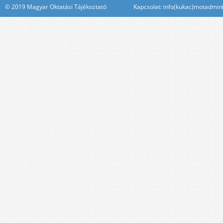
© 2019 Magyar Oktatási Tájékoztató Kapcsolat: info(kukac)motadmin(