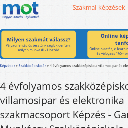
Szakmai képzések
Online kép
Milyen szakmát válassz?
tanf
Pályaorientációs tesztünk segít kideríteni,
Online oktatás, e-learnin
milyen munka illik Hozzád
és válogass 165+ on
Képzések
»
Szakközépiskolák
»
4 évfolyamos szakközépiskola villamosipar és el
4 évfolyamos szakközépisk
villamosipar és elektronika
szakmacsoport Képzés - Ga