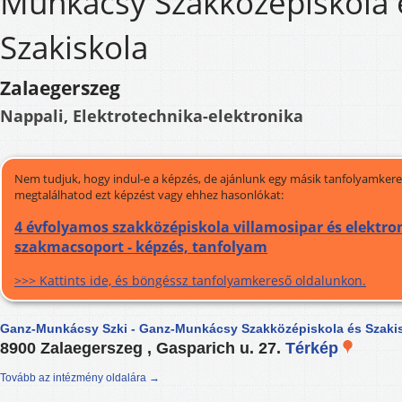
Munkácsy Szakközépiskola 
Szakiskola
Zalaegerszeg
Nappali, Elektrotechnika-elektronika
Nem tudjuk, hogy indul-e a képzés, de ajánlunk egy másik tanfolyamkeres
megtalálhatod ezt képzést vagy ehhez hasonlókat:
4 évfolyamos szakközépiskola villamosipar és elektro
szakmacsoport - képzés, tanfolyam
>>> Kattints ide, és böngéssz tanfolyamkereső oldalunkon.
Ganz-Munkácsy Szki - Ganz-Munkácsy Szakközépiskola és Szaki
8900 Zalaegerszeg , Gasparich u. 27.
Térkép
Tovább az intézmény oldalára →