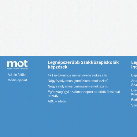
Legnépszerűbb Szakközépiskolák
Le
képzések
in
Admin felület
4+1 évfolyamos német nyelvi előkészítő
Baj
Média ajánlat
Négyévfolyamos gimnázium emelt szintű
Ara
Sza
Négyévfolyamos gimnázium emelt szintű
Eur
Egészségügyi szakmacsoport szakközépiskolai
Kom
osztály
Bet
ABC – eladó
Sze