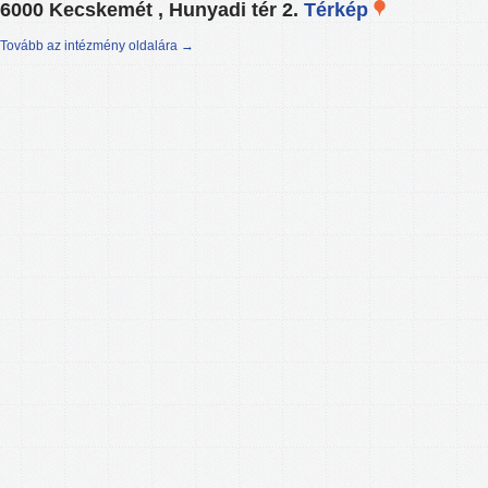
6000 Kecskemét , Hunyadi tér 2.
Térkép
Tovább az intézmény oldalára →