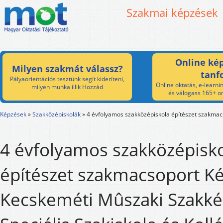
Szakmai képzések
Online kép
Milyen szakmát válassz?
tanf
Pályaorientációs tesztünk segít kideríteni,
Online oktatás, e-learnin
milyen munka illik Hozzád
és válogass 165+ on
Képzések
»
Szakközépiskolák
»
4 évfolyamos szakközépiskola építészet szakmac
4 évfolyamos szakközépisk
építészet szakmacsoport Ké
Kecskeméti Mûszaki Szakkép