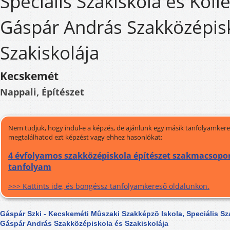
Speciális Szakiskola és Kol
Gáspár András Szakközépis
Szakiskolája
Kecskemét
Nappali, Építészet
Nem tudjuk, hogy indul-e a képzés, de ajánlunk egy másik tanfolyamkeres
megtalálhatod ezt képzést vagy ehhez hasonlókat:
4 évfolyamos szakközépiskola építészet szakmacsoport
tanfolyam
>>> Kattints ide, és böngéssz tanfolyamkereső oldalunkon.
Gáspár Szki - Kecskeméti Mûszaki Szakképzõ Iskola, Speciális Sz
Gáspár András Szakközépiskola és Szakiskolája