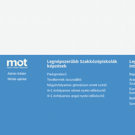
Legnépszerűbb Szakközépiskolák
Le
képzések
in
Admin felület
Parkgondozó
Baj
Média ajánlat
Textiltermék összeállító
Ara
Sza
Négyévfolyamos gimnázium emelt szintű
Eur
4+1 évfolyamos német nyelvi előkészítő
Kom
4+1 évfolyamos angol nyelvi előkészítő
Bet
Sze