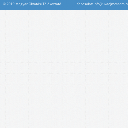
© 2019 Magyar Oktatási Tájékoztató Kapcsolat: info(kukac)motadmin(