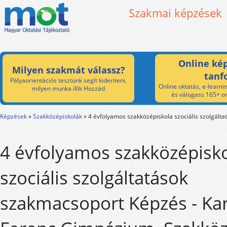
Szakmai képzések
Online kép
Milyen szakmát válassz?
tanf
Pályaorientációs tesztünk segít kideríteni,
Online oktatás, e-learnin
milyen munka illik Hozzád
és válogass 165+ on
Képzések
»
Szakközépiskolák
»
4 évfolyamos szakközépiskola szociális szolgált
4 évfolyamos szakközépisk
szociális szolgáltatások
szakmacsoport Képzés - Ka