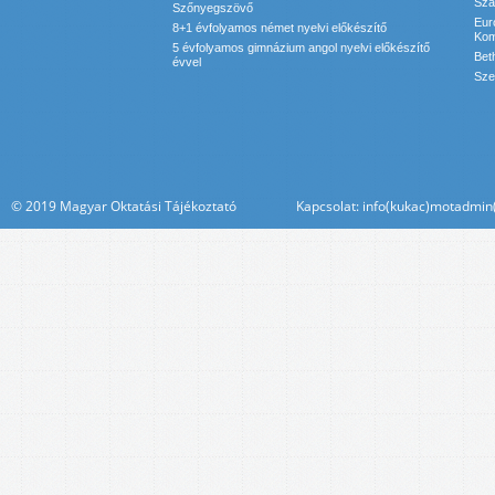
Sza
Szőnyegszövő
Eur
8+1 évfolyamos német nyelvi előkészítő
Kom
5 évfolyamos gimnázium angol nyelvi előkészítő
Bet
évvel
Sze
© 2019 Magyar Oktatási Tájékoztató Kapcsolat: info(kukac)motadmin(