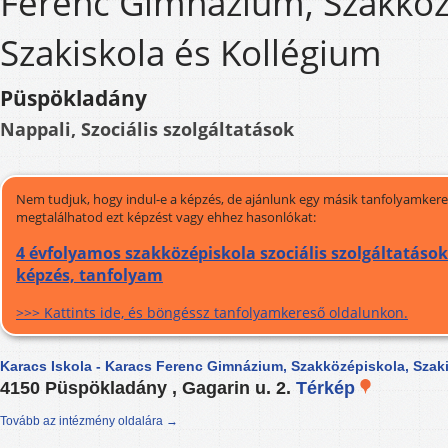
Ferenc Gimnázium, Szakköz
Szakiskola és Kollégium
Püspökladány
Nappali, Szociális szolgáltatások
Nem tudjuk, hogy indul-e a képzés, de ajánlunk egy másik tanfolyamkeres
megtalálhatod ezt képzést vagy ehhez hasonlókat:
4 évfolyamos szakközépiskola szociális szolgáltatáso
képzés, tanfolyam
>>> Kattints ide, és böngéssz tanfolyamkereső oldalunkon.
Karacs Iskola - Karacs Ferenc Gimnázium, Szakközépiskola, Szak
4150 Püspökladány , Gagarin u. 2.
Térkép
Tovább az intézmény oldalára →