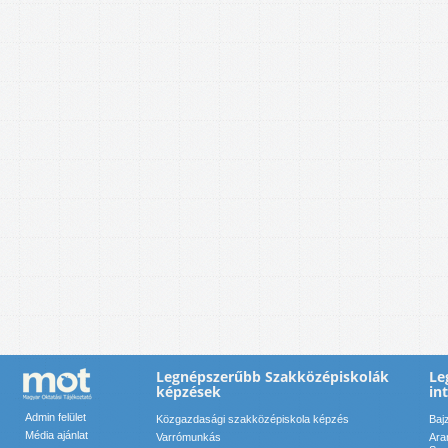
Legnépszerűbb Szakközépiskolák
Le
képzések
in
Admin felület
Közgazdasági szakközépiskola képzés
Baj
Média ajánlat
Varrómunkás
Ara