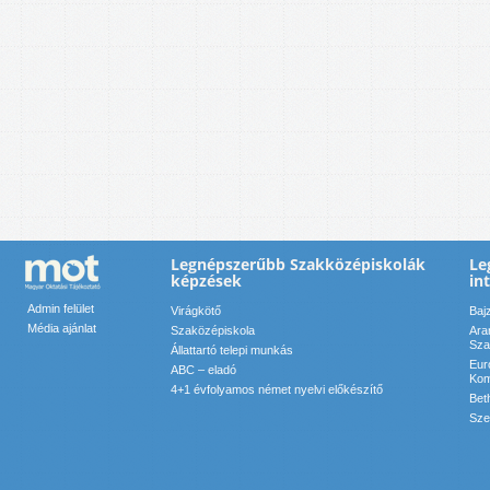
Legnépszerűbb Szakközépiskolák
Le
képzések
in
Admin felület
Virágkötő
Baj
Média ajánlat
Szaközépiskola
Ara
Sza
Állattartó telepi munkás
Eur
ABC – eladó
Kom
4+1 évfolyamos német nyelvi előkészítő
Bet
Sze