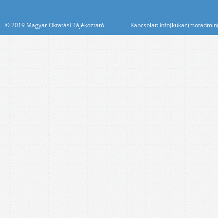
© 2019 Magyar Oktatási Tájékoztató Kapcsolat: info(kukac)motadmin(