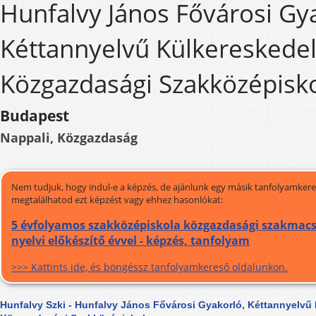
Hunfalvy János Fővárosi Gy
Kéttannyelvű Külkereskede
Közgazdasági Szakközépisk
Budapest
Nappali, Közgazdaság
Nem tudjuk, hogy indul-e a képzés, de ajánlunk egy másik tanfolyamkeres
megtalálhatod ezt képzést vagy ehhez hasonlókat:
5 évfolyamos szakközépiskola közgazdasági szakmacs
nyelvi előkészítő évvel - képzés, tanfolyam
>>> Kattints ide, és böngéssz tanfolyamkereső oldalunkon.
Hunfalvy Szki - Hunfalvy János Fővárosi Gyakorló, Kéttannyelvű