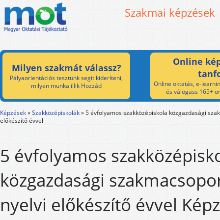
Szakmai képzések
Online kép
Milyen szakmát válassz?
tanf
Pályaorientációs tesztünk segít kideríteni,
Online oktatás, e-learnin
milyen munka illik Hozzád
és válogass 165+ on
Képzések
»
Szakközépiskolák
»
5 évfolyamos szakközépiskola közgazdasági szak
előkészítő évvel
5 évfolyamos szakközépisk
közgazdasági szakmacsopor
nyelvi előkészítő évvel Képz