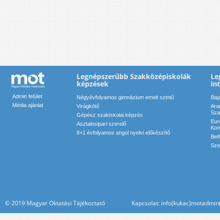
Legnépszerűbb Szakközépiskolák
Le
képzések
in
Admin felület
Négyévfolyamos gimnázium emelt szintű
Baj
Média ajánlat
Virágkötő
Ara
Sza
Gépész szakiskolai képzés
Eur
Asztalosipari szerelő
Kom
8+1 évfolyamos angol nyelvi előkészítő
Bet
Sze
© 2019 Magyar Oktatási Tájékoztató Kapcsolat: info(kukac)motadmin(