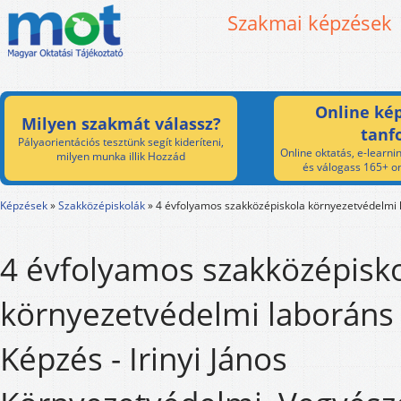
Szakmai képzések
Online kép
Milyen szakmát válassz?
tanf
Pályaorientációs tesztünk segít kideríteni,
Online oktatás, e-learnin
milyen munka illik Hozzád
és válogass 165+ on
Képzések
»
Szakközépiskolák
»
4 évfolyamos szakközépiskola környezetvédelmi 
4 évfolyamos szakközépisk
környezetvédelmi laboráns
Képzés - Irinyi János