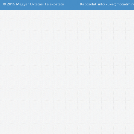
© 2019 Magyar Oktatási Tájékoztató Kapcsolat: info(kukac)motadmin(