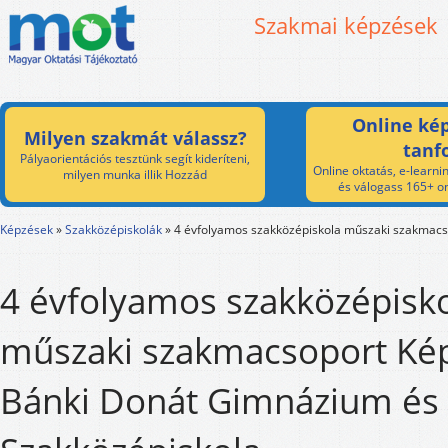
Szakmai képzések
Online kép
Milyen szakmát válassz?
tanf
Pályaorientációs tesztünk segít kideríteni,
Online oktatás, e-learnin
milyen munka illik Hozzád
és válogass 165+ on
Képzések
»
Szakközépiskolák
»
4 évfolyamos szakközépiskola műszaki szakmacs
4 évfolyamos szakközépisk
műszaki szakmacsoport Kép
Bánki Donát Gimnázium és