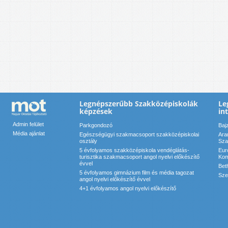
Legnépszerűbb Szakközépiskolák
Le
képzések
in
Admin felület
Parkgondozó
Baj
Média ajánlat
Egészségügyi szakmacsoport szakközépiskolai
Ara
osztály
Sza
5 évfolyamos szakközépiskola vendéglátás-
Eur
turisztika szakmacsoport angol nyelvi előkészítő
Kom
évvel
Bet
5 évfolyamos gimnázium film és média tagozat
Sze
angol nyelvi előkészítő évvel
4+1 évfolyamos angol nyelvi előkészítő