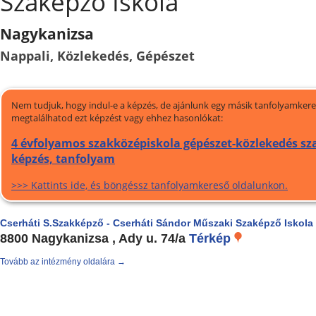
Szaképző Iskola
Nagykanizsa
Nappali, Közlekedés, Gépészet
Nem tudjuk, hogy indul-e a képzés, de ajánlunk egy másik tanfolyamkeres
megtalálhatod ezt képzést vagy ehhez hasonlókat:
4 évfolyamos szakközépiskola gépészet-közlekedés sz
képzés, tanfolyam
>>> Kattints ide, és böngéssz tanfolyamkereső oldalunkon.
Cserháti S.Szakképző - Cserháti Sándor Műszaki Szaképző Iskola
8800 Nagykanizsa , Ady u. 74/a
Térkép
Tovább az intézmény oldalára →