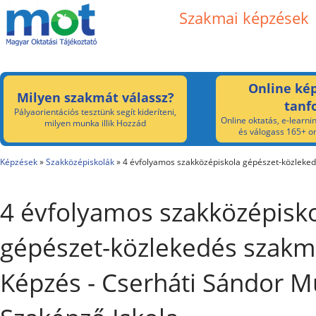
Szakmai képzések
Online kép
Milyen szakmát válassz?
tanf
Pályaorientációs tesztünk segít kideríteni,
Online oktatás, e-learnin
milyen munka illik Hozzád
és válogass 165+ on
Képzések
»
Szakközépiskolák
»
4 évfolyamos szakközépiskola gépészet-közleke
4 évfolyamos szakközépisk
gépészet-közlekedés szakm
Képzés - Cserháti Sándor M