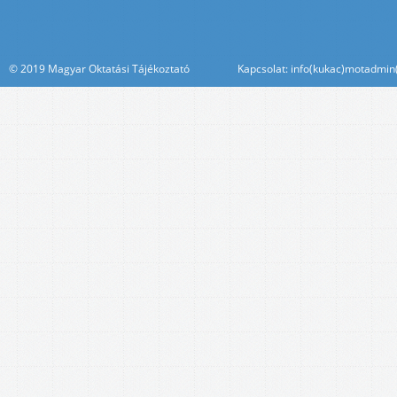
© 2019 Magyar Oktatási Tájékoztató Kapcsolat: info(kukac)motadmin(