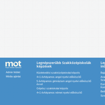
Legnépszerűbb Szakközépiskolák
Le
képzések
in
Admin felület
Közlekedési szakközépiskolai képzés
Baj
Média ajánlat
4+1 évfolyamos angol nyelvi előkészítő
Ara
Sza
5 évfolyamos gimnázium angol nyelvi előkészítő
évvel
Eur
Kom
Gépész szakiskolai képzés
Bet
4+1 évfolyamos német nyelvi előkészítő
Sze