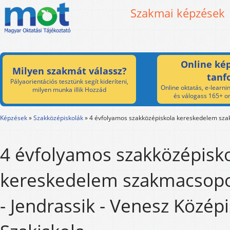
Szakmai képzések
Online kép
Milyen szakmát válassz?
tanf
Pályaorientációs tesztünk segít kideríteni,
Online oktatás, e-learnin
milyen munka illik Hozzád
és válogass 165+ on
Képzések
»
Szakközépiskolák
»
4 évfolyamos szakközépiskola kereskedelem sz
4 évfolyamos szakközépisk
kereskedelem szakmacsopo
- Jendrassik - Venesz Középi