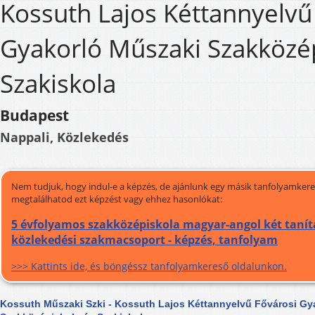
Kossuth Lajos Kéttannyelvű
Gyakorló Műszaki Szakközép
Szakiskola
Budapest
Nappali, Közlekedés
Nem tudjuk, hogy indul-e a képzés, de ajánlunk egy másik tanfolyamkeres
megtalálhatod ezt képzést vagy ehhez hasonlókat:
5 évfolyamos szakközépiskola magyar-angol két tanít
közlekedési szakmacsoport - képzés, tanfolyam
>>> Kattints ide, és böngéssz tanfolyamkereső oldalunkon.
Kossuth Műszaki Szki - Kossuth Lajos Kéttannyelvű Fővárosi Gy