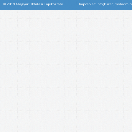
© 2019 Magyar Oktatási Tájékoztató Kapcsolat: info(kukac)motadmin(