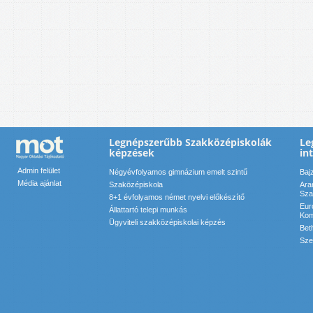
Legnépszerűbb Szakközépiskolák
Le
képzések
in
Admin felület
Négyévfolyamos gimnázium emelt szintű
Baj
Média ajánlat
Szaközépiskola
Ara
Sza
8+1 évfolyamos német nyelvi előkészítő
Eur
Állattartó telepi munkás
Kom
Ügyviteli szakközépiskolai képzés
Bet
Sze