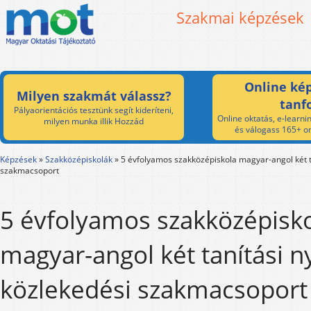
Szakmai képzések
Online kép
Milyen szakmát válassz?
tanf
Pályaorientációs tesztünk segít kideríteni,
Online oktatás, e-learnin
milyen munka illik Hozzád
és válogass 165+ on
Képzések
»
Szakközépiskolák
»
5 évfolyamos szakközépiskola magyar-angol két t
szakmacsoport
5 évfolyamos szakközépisk
magyar-angol két tanítási n
közlekedési szakmacsoport