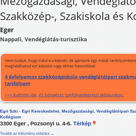
Mezőgazdasági, Vendéglátó
Szakközép-, Szakiskola és K
Eger
Nappali, Vendéglátás-turisztika
Nem tudjuk, hogy indul-e a képzés, de ajánlunk egy másik tanfolyamkeres
megtalálhatod ezt képzést vagy ehhez hasonlókat:
4 évfolyamos szakközépiskola vendéglátóipari szakma
tanfolyam
>>> Kattints ide, és böngéssz tanfolyamkereső oldalunkon.
Egri Szki - Egri Kereskedelmi, Mezőgazdasági, Vendéglátóipari Sz
Kollégium
3300 Eger , Pozsonyi u. 4-6.
Térkép
Tovább az intézmény oldalára →