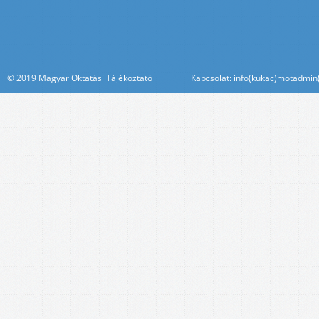
© 2019 Magyar Oktatási Tájékoztató Kapcsolat: info(kukac)motadmin(