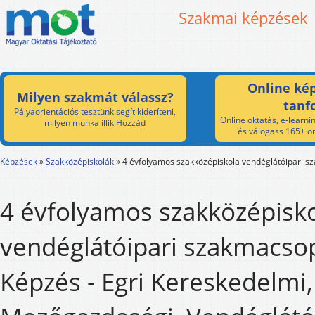
Szakmai képzések
Online kép
Milyen szakmát válassz?
tanf
Pályaorientációs tesztünk segít kideríteni,
Online oktatás, e-learnin
milyen munka illik Hozzád
és válogass 165+ on
Képzések
»
Szakközépiskolák
»
4 évfolyamos szakközépiskola vendéglátóipari s
4 évfolyamos szakközépisk
vendéglátóipari szakmacso
Képzés - Egri Kereskedelmi,