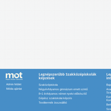
Legnépszerűbb Szakközépiskolák
Le
képzések
in
Admin felület
Szaközépiskola
Baj
Média ajánlat
Négyévfolyamos gimnázium emelt szintű
Ara
Sza
8+1 évfolyamos német nyelvi előkészítő
Eur
Gépész szakiskolai képzés
Kom
Textiltermék összeállító
Bet
Sze