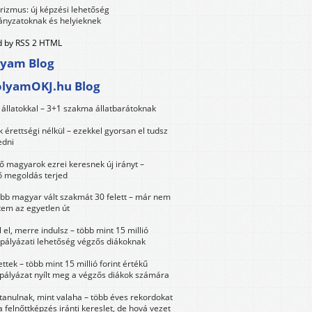
urizmus: új képzési lehetőség
nyzatoknak és helyieknek
 by RSS 2 HTML
lyam Blog
olyamOKJ.hu Blog
állatokkal – 3+1 szakma állatbarátoknak
érettségi nélkül – ezekkel gyorsan el tudsz
edni
 magyarok ezrei keresnek új irányt –
 megoldás terjed
öbb magyar vált szakmát 30 felett – már nem
tem az egyetlen út
 el, merre indulsz – több mint 15 millió
 pályázati lehetőség végzős diákoknak
ttek – több mint 15 millió forint értékű
 pályázat nyílt meg a végzős diákok számára
tanulnak, mint valaha – több éves rekordokat
a felnőttképzés iránti kereslet, de hová vezet