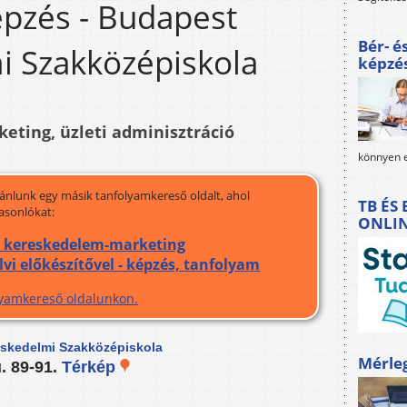
épzés - Budapest
Bér- é
i Szakközépiskola
képzé
eting, üzleti adminisztráció
könnyen e
jánlunk egy másik tanfolyamkereső oldalt, ahol
TB ÉS
asonlókat:
ONLI
a kereskedelem-marketing
i előkészítővel - képzés, tanfolyam
olyamkereső oldalunkon.
eskedelmi Szakközépiskola
Mérle
. 89-91.
Térkép