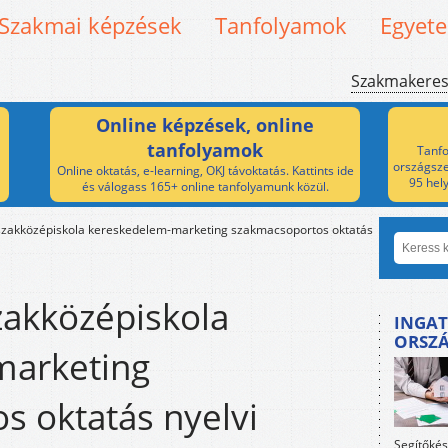
Szakmai képzések
Tanfolyamok
Egyet
Szakmakere
Online képzések, online
tanfolyamok
Tanfo
országsze
Online oktatás, e-learning, OKJ távoktatás. Kattints ide
95 hel
és válogass 165+ online tanfolyamunk közül.
szakközépiskola kereskedelem-marketing szakmacsoportos oktatás
zakközépiskola
INGAT
ORSZ
marketing
s oktatás nyelvi
Segítőkés