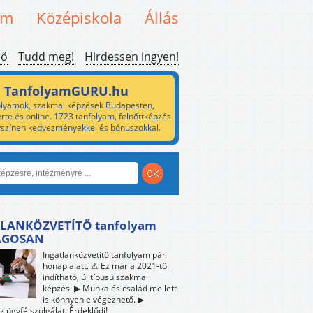
em
Középiskola
Állás
ső
Tudd meg!
Hirdessen ingyen!
TanfolyamGURU.hu
lyamok, szakmai képzések Budapesten,
rte és online. 1723 tanfolyam, felnőttképzés
yszínen kedvezményekkel és bónuszokkal.
LANKÖZVETÍTŐ tanfolyam
ÁGOSAN
Ingatlanközvetítő tanfolyam pár
hónap alatt. ⚠ Ez már a 2021-től
indítható, új típusú szakmai
képzés. ▶ Munka és család mellett
is könnyen elvégezhető. ▶
z ügyfélszolgálat. Érdeklődj!