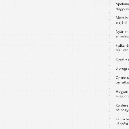
Ápolóna
nagyobb
Miért bu
elején?
Nyári m
a meleg
Fizikai 
területe
Kreatív 
5 progra
Online t
beiratko
Hogyan 
a legjo
Konfere
ne hagyd
Falusi t
képzési