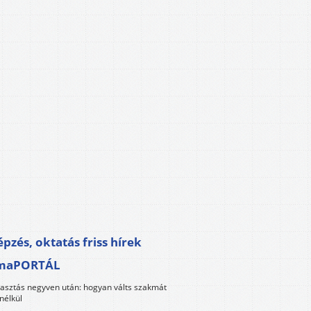
pzés, oktatás friss hírek
maPORTÁL
lasztás negyven után: hogyan válts szakmát
nélkül