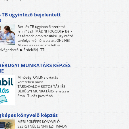
s TB ügyintéző bejelentett
s
Bér- és TB ügyintéző szeretnél
lenni? EZT IMÁDNI FOGOD! ▶ Bér-
és társadalombiztosítási ügyintéző
tanfolyam 6 hónap alatt ONLINE!
Munka és család mellett is
lvégezhető. ▶ Érdeklődj ITT!
 BÉRÜGYI MUNKATÁRS KÉPZÉS
NE
Minőségi ONLINE oktatás
keretében most
TÁRSADALOMBIZTOSÍTÁSI ÉS
BÉRÜGYI MUNKATÁRS lehetsz a
Stabil Tudás jóvoltából.
gképes könyvelő képzés
MÉRLEGKÉPES KÖNYVELŐ
SZERETNÉL LENNI? EZT IMÁDNI