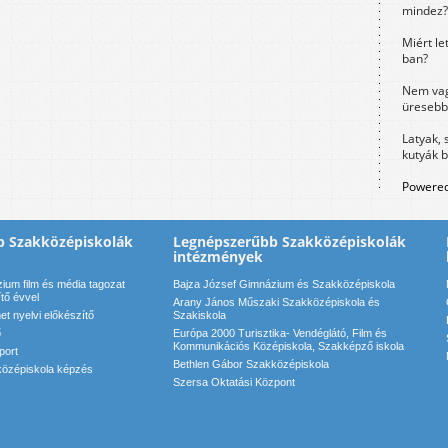
mindez?
Miért le
ban?
Nem vag
üresebb
Latyak, 
kutyák 
Powered
b Szakközépiskolák
Legnépszerűbb Szakközépiskolák
intézmények
ium film és média tagozat
Bajza József Gimnázium és Szakközépiskola
ítő évvel
Arany János Műszaki Szakközépiskola és
t nyelvi előkészítő
Szakiskola
ő
Európa 2000 Turisztika- Vendéglátó, Film és
Kommunikációs Középiskola, Szakképző iskola
port
Bethlen Gábor Szakközépiskola
özépiskola képzés
Szersa Oktatási Központ