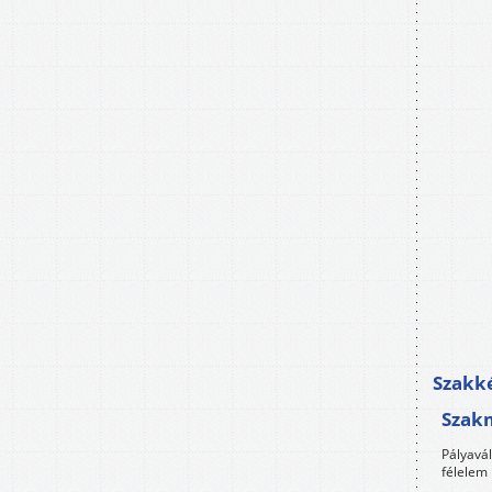
Szakké
Szak
Pályavá
félelem 