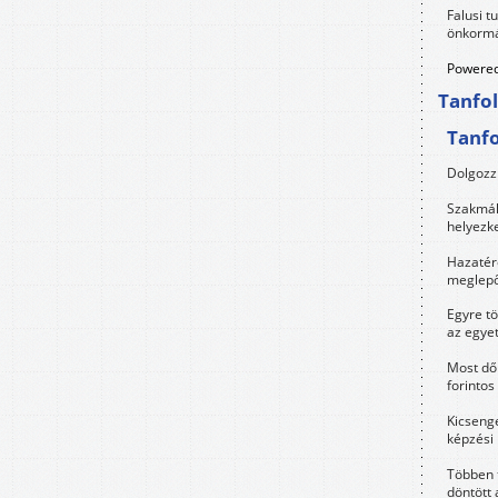
Falusi t
önkormá
Powered
Tanfo
Tanf
Dolgozz 
Szakmák 
helyezk
Hazatérő
meglepő
Egyre t
az egye
Most dől
forintos
Kicsenge
képzési
Többen 
döntött 