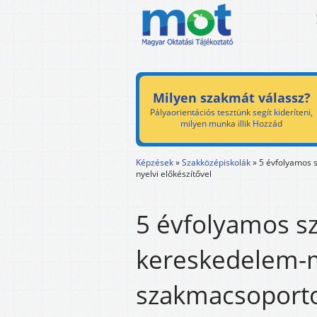
Milyen szakmát válassz?
Pályaorientációs tesztünk segít kideríteni,
milyen munka illik Hozzád
Képzések
»
Szakközépiskolák
»
5 évfolyamos 
nyelvi előkészítővel
5 évfolyamos s
kereskedelem-
szakmacsoporto