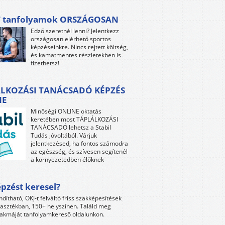
 tanfolyamok ORSZÁGOSAN
Edző szeretnél lenni? Jelentkezz
országosan elérhető sportos
képzéseinkre. Nincs rejtett költség,
és kamatmentes részletekben is
fizethetsz!
LKOZÁSI TANÁCSADÓ KÉPZÉS
NE
Minőségi ONLINE oktatás
keretében most TÁPLÁLKOZÁSI
TANÁCSADÓ lehetsz a Stabil
Tudás jóvoltából. Várjuk
jelentkezésed, ha fontos számodra
az egészség, és szívesen segítenél
a környezetedben élőknek
pzést keresel?
ndítható, OKJ-t felváltó friss szakképesítések
lasztékban, 150+ helyszínen. Találd meg
akmáját tanfolyamkereső oldalunkon.