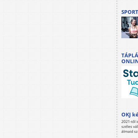
SPORT
TÁPLÁ
ONLI
OKJ ké
2021-től i
széles vá
álmaid sz