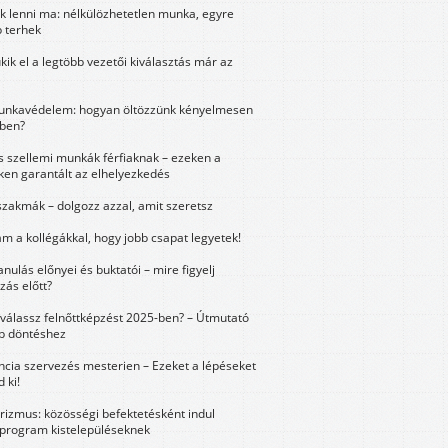
k lenni ma: nélkülözhetetlen munka, egyre
 terhek
kik el a legtöbb vezetői kiválasztás már az
unkavédelem: hogyan öltözzünk kényelmesen
ben?
és szellemi munkák férfiaknak – ezeken a
ken garantált az elhelyezkedés
szakmák – dolgozz azzal, amit szeretsz
m a kollégákkal, hogy jobb csapat legyetek!
anulás előnyei és buktatói – mire figyelj
zás előtt?
válassz felnőttképzést 2025-ben? – Útmutató
bb döntéshez
ncia szervezés mesterien – Ezeket a lépéseket
 ki!
urizmus: közösségi befektetésként indul
 program kistelepüléseknek