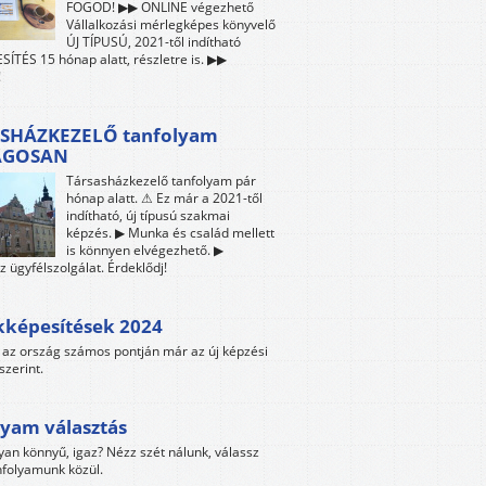
FOGOD! ▶▶ ONLINE végezhető
Vállalkozási mérlegképes könyvelő
ÚJ TÍPUSÚ, 2021-től indítható
ÍTÉS 15 hónap alatt, részletre is. ▶▶
!
SHÁZKEZELŐ tanfolyam
ÁGOSAN
Társasházkezelő tanfolyam pár
hónap alatt. ⚠ Ez már a 2021-től
indítható, új típusú szakmai
képzés. ▶ Munka és család mellett
is könnyen elvégezhető. ▶
z ügyfélszolgálat. Érdeklődj!
kképesítések 2024
az ország számos pontján már az új képzési
szerint.
yam választás
yan könnyű, igaz? Nézz szét nálunk, válassz
folyamunk közül.