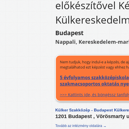
előkészítővel K
Külkereskedelm
Budapest
Nappali, Kereskedelem-mark
Nem tudjuk, hogy indul-e a képzés, de a
megtalálhatod ezt képzést vagy ehhez h
5 évfolyamos szakközépiskol
szakmacsoportos oktatás nyelv
>>> Kattints ide, és böngéssz tanf
Külker Szakközép - Budapest Külker
1201 Budapest , Vörösmarty u
Tovább az intézmény oldalára →