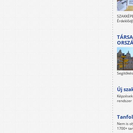
SZAKKÉPES
Érdeklődj
TÁRSA
ORSZ
Segítőkés
Új sza
Képzések 
rendszer 
Tanfol
Nem is ol
1700+ tan