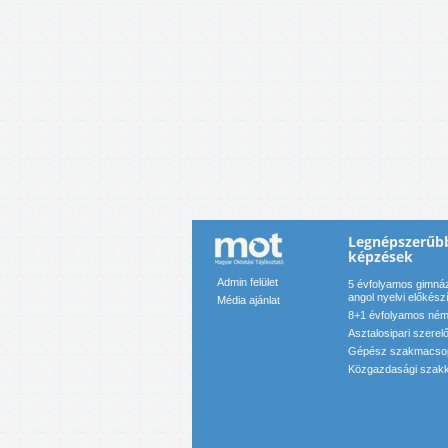
Legnépszerűb
képzések
Admin felület
5 évfolyamos gimnáz
angol nyelvi előkész
Média ajánlat
8+1 évfolyamos néme
Asztalosipari szerel
Gépész szakmacso
Közgazdasági szakk