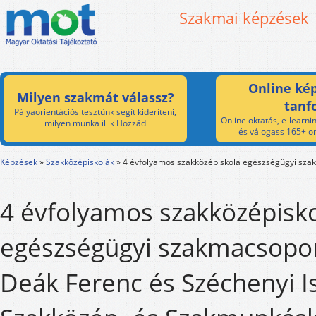
Szakmai képzések
Online kép
Milyen szakmát válassz?
tanf
Pályaorientációs tesztünk segít kideríteni,
Online oktatás, e-learnin
milyen munka illik Hozzád
és válogass 165+ on
Képzések
»
Szakközépiskolák
»
4 évfolyamos szakközépiskola egészségügyi sza
4 évfolyamos szakközépisk
egészségügyi szakmacsopor
Deák Ferenc és Széchenyi I