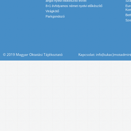
angol nyelvi előkészítő évvel
Sza
8+1 évfolyamos német nyelvi előkészítő
Eur
Kom
Virágkötő
Bet
Parkgondozó
Sze
© 2019 Magyar Oktatási Tájékoztató Kapcsolat: info(kukac)motadmin(