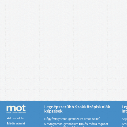
Legnépszerűbb Szakközépiskolák
Le
képzések
in
Admin felület
Négyévfolyamos gimnázium emelt szintű
Baj
Média ajánlat
5 évfolyamos gimnázium film és média tagozat
Ara