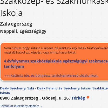
Szakközép- és Szakmunkás
Iskola
Zalaegerszeg
Nappali, Egészségügy
Nem tudjuk, hogy indul-e a képzés, de ajánlunk egy másik tanfolyamkeres
megtalálhatod ezt képzést vagy ehhez hasonlókat:
4 évfolyamos szakközépiskola egészségügyi szakmacso
tanfolyam
>>> Kattints ide, és böngéssz tanfolyamkereső oldalunkon.
Deák-Széchenyi Szki - Deák Ferenc és Széchenyi István Szakkö
Iskola
8900 Zalaegerszeg , Göcseji u. 16.
Térkép
Tovább az intézmény oldalára →