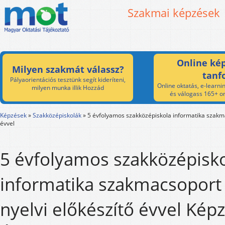
Szakmai képzések
Online kép
Milyen szakmát válassz?
tanf
Pályaorientációs tesztünk segít kideríteni,
Online oktatás, e-learnin
milyen munka illik Hozzád
és válogass 165+ on
Képzések
»
Szakközépiskolák
»
5 évfolyamos szakközépiskola informatika szakm
évvel
5 évfolyamos szakközépisk
informatika szakmacsopor
nyelvi előkészítő évvel Képzé