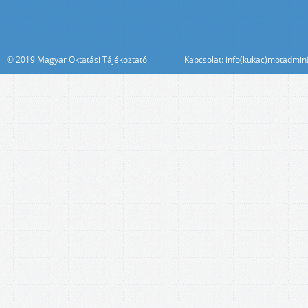
© 2019 Magyar Oktatási Tájékoztató Kapcsolat: info(kukac)motadmin(