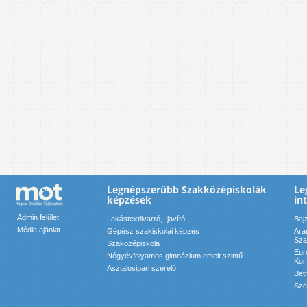
Legnépszerűbb Szakközépiskolák
Le
képzések
in
Admin felület
Lakástextilvarró, -javító
Baj
Média ajánlat
Gépész szakiskolai képzés
Ara
Sza
Szaközépiskola
Eur
Négyévfolyamos gimnázium emelt szintű
Kom
Asztalosipari szerelő
Bet
Sze