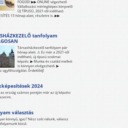
FOGOD! ▶▶ ONLINE végezhető
Vállalkozási mérlegképes könyvelő
ÚJ TÍPUSÚ, 2021-től indítható
ÍTÉS 15 hónap alatt, részletre is. ▶▶
!
SHÁZKEZELŐ tanfolyam
ÁGOSAN
Társasházkezelő tanfolyam pár
hónap alatt. ⚠ Ez már a 2021-től
indítható, új típusú szakmai
képzés. ▶ Munka és család mellett
is könnyen elvégezhető. ▶
z ügyfélszolgálat. Érdeklődj!
kképesítések 2024
az ország számos pontján már az új képzési
szerint.
yam választás
yan könnyű, igaz? Nézz szét nálunk, válassz
folyamunk közül.