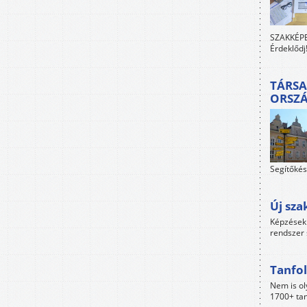
SZAKKÉPES
Érdeklődj
TÁRSA
ORSZ
Segítőkés
Új sza
Képzések 
rendszer 
Tanfol
Nem is ol
1700+ tan