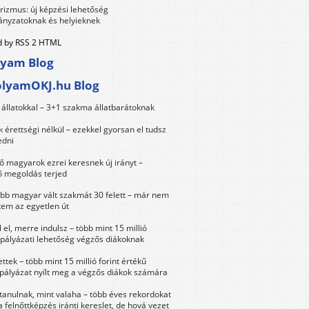
urizmus: új képzési lehetőség
nyzatoknak és helyieknek
 by RSS 2 HTML
lyam Blog
olyamOKJ.hu Blog
állatokkal – 3+1 szakma állatbarátoknak
érettségi nélkül – ezekkel gyorsan el tudsz
edni
 magyarok ezrei keresnek új irányt –
 megoldás terjed
öbb magyar vált szakmát 30 felett – már nem
tem az egyetlen út
 el, merre indulsz – több mint 15 millió
 pályázati lehetőség végzős diákoknak
ttek – több mint 15 millió forint értékű
 pályázat nyílt meg a végzős diákok számára
tanulnak, mint valaha – több éves rekordokat
a felnőttképzés iránti kereslet, de hová vezet