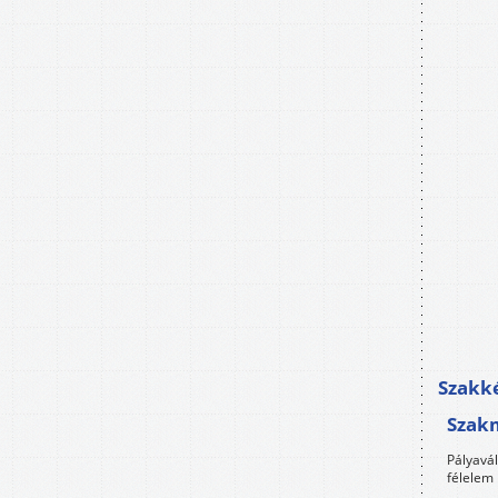
Szakké
Szak
Pályavá
félelem 