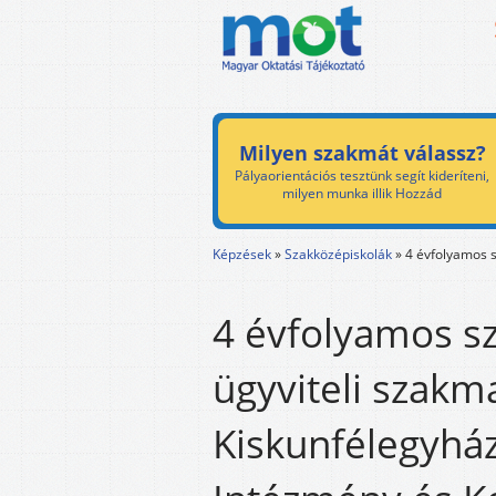
Milyen szakmát válassz?
Pályaorientációs tesztünk segít kideríteni,
milyen munka illik Hozzád
Képzések
»
Szakközépiskolák
»
4 évfolyamos s
4 évfolyamos s
ügyviteli szakm
Kiskunfélegyhá