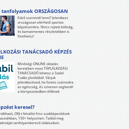
 tanfolyamok ORSZÁGOSAN
Edző szeretnél lenni? Jelentkezz
országosan elérhető sportos
képzéseinkre. Nincs rejtett költség,
és kamatmentes részletekben is
fizethetsz!
LKOZÁSI TANÁCSADÓ KÉPZÉS
NE
Minőségi ONLINE oktatás
keretében most TÁPLÁLKOZÁSI
TANÁCSADÓ lehetsz a Stabil
Tudás jóvoltából. Várjuk
jelentkezésed, ha fontos számodra
az egészség, és szívesen segítenél
a környezetedben élőknek
pzést keresel?
ndítható, OKJ-t felváltó friss szakképesítések
lasztékban, 150+ helyszínen. Találd meg
akmáját tanfolyamkereső oldalunkon.