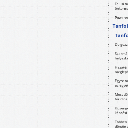
Falusi t
önkormá
Powered
Tanfo
Tanf
Dolgozz 
Szakmák 
helyezk
Hazatérő
meglepő
Egyre t
az egye
Most dől
forintos
Kicsenge
képzési
Többen 
döntött 