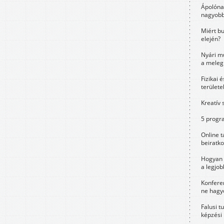
Ápolóna
nagyobb
Miért bu
elején?
Nyári m
a meleg
Fizikai 
területe
Kreatív 
5 progra
Online t
beiratko
Hogyan 
a legjo
Konfere
ne hagyd
Falusi t
képzési