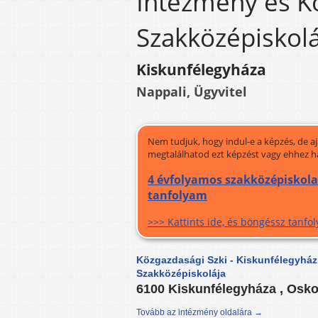
Intézmény és K
Szakközépiskolá
Kiskunfélegyháza
Nappali, Ügyvitel
Nem tudjuk, hogy indul-e a képzés, de a
megtalálhatod ezt képzést vagy ehhez h
4 évfolyamos szakközépiskola 
tanfolyam
>>> Kattints ide, és böngéssz tanf
Közgazdasági Szki - Kiskunfélegyhá
Szakközépiskolája
6100 Kiskunfélegyháza , Oskol
Tovább az intézmény oldalára →