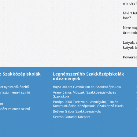
mindez?
Miért le
ban?
Nem vag
üresebb
Latyak, 
kutyák 
Powered
b Szakközépiskolák
Legnépszerűbb Szakközépiskolák
intézmények
t nyelvi előkészítő
Bajza József Gimnázium és Szakközépiskola
názium emelt szintű
Arany János Műszaki Szakközépiskola és
Szakiskola
Európa 2000 Turisztika- Vendéglátó, Film és
kás
Kommunikációs Középiskola, Szakképző iskola
názium emelt szintű
Bethlen Gábor Szakközépiskola
Szersa Oktatási Központ