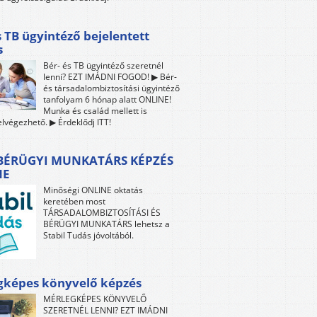
s TB ügyintéző bejelentett
s
Bér- és TB ügyintéző szeretnél
lenni? EZT IMÁDNI FOGOD! ▶ Bér-
és társadalombiztosítási ügyintéző
tanfolyam 6 hónap alatt ONLINE!
Munka és család mellett is
lvégezhető. ▶ Érdeklődj ITT!
 BÉRÜGYI MUNKATÁRS KÉPZÉS
NE
Minőségi ONLINE oktatás
keretében most
TÁRSADALOMBIZTOSÍTÁSI ÉS
BÉRÜGYI MUNKATÁRS lehetsz a
Stabil Tudás jóvoltából.
gképes könyvelő képzés
MÉRLEGKÉPES KÖNYVELŐ
SZERETNÉL LENNI? EZT IMÁDNI