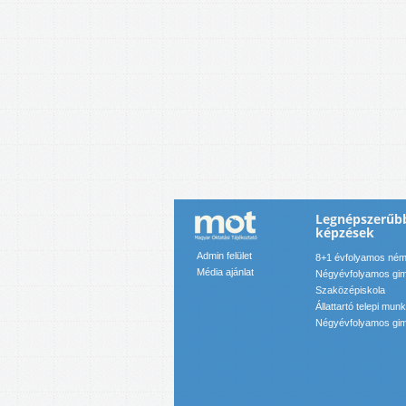
Legnépszerűb
képzések
Admin felület
8+1 évfolyamos néme
Média ajánlat
Négyévfolyamos gim
Szaközépiskola
Állattartó telepi mun
Négyévfolyamos gim