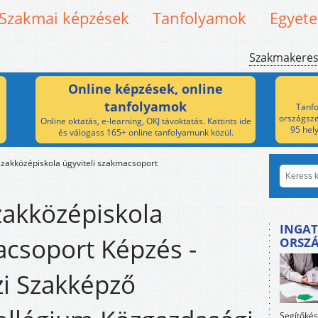
Szakmai képzések
Tanfolyamok
Egyet
Szakmakere
Online képzések, online
tanfolyamok
Tanfo
országsze
Online oktatás, e-learning, OKJ távoktatás. Kattints ide
95 hel
és válogass 165+ online tanfolyamunk közül.
zakközépiskola ügyviteli szakmacsoport
zakközépiskola
INGAT
acsoport Képzés -
ORSZ
zi Szakképző
Segítőkés