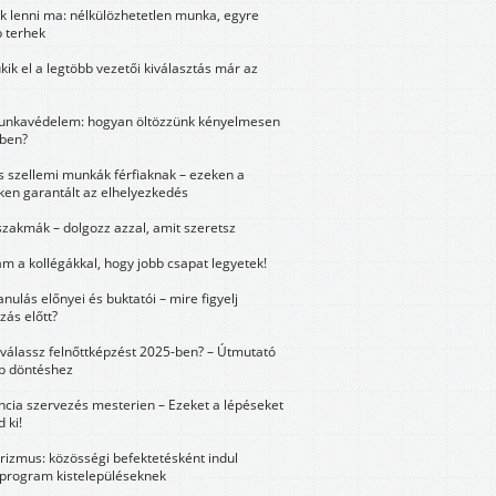
k lenni ma: nélkülözhetetlen munka, egyre
 terhek
kik el a legtöbb vezetői kiválasztás már az
unkavédelem: hogyan öltözzünk kényelmesen
ben?
és szellemi munkák férfiaknak – ezeken a
ken garantált az elhelyezkedés
szakmák – dolgozz azzal, amit szeretsz
m a kollégákkal, hogy jobb csapat legyetek!
anulás előnyei és buktatói – mire figyelj
zás előtt?
válassz felnőttképzést 2025-ben? – Útmutató
bb döntéshez
ncia szervezés mesterien – Ezeket a lépéseket
 ki!
urizmus: közösségi befektetésként indul
 program kistelepüléseknek