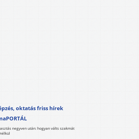
pzés, oktatás friss hírek
maPORTÁL
lasztás negyven után: hogyan válts szakmát
nélkül