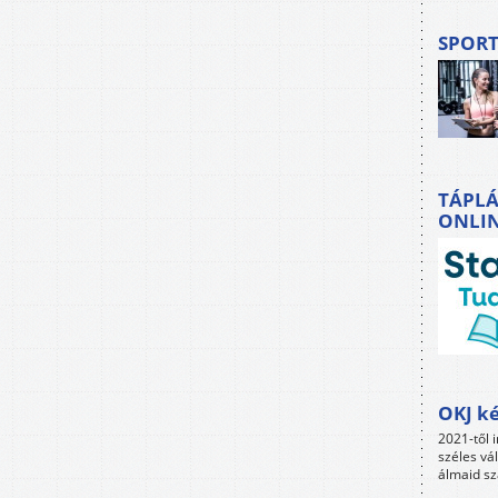
SPORT
TÁPLÁ
ONLI
OKJ ké
2021-től i
széles vá
álmaid sz