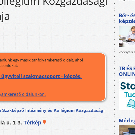
ollégium Közgazdasági
ja
Bér- é
képzé
könnyen e
jánlunk egy másik tanfolyamkereső oldalt, ahol
asonlókat:
TB ÉS
ONLI
ügyviteli szakmacsoport - képzés,
olyamkereső oldalunkon.
zi Szakképző Intézmény és Kollégium Közgazdasági
Mérle
a u. 1-3.
Térkép