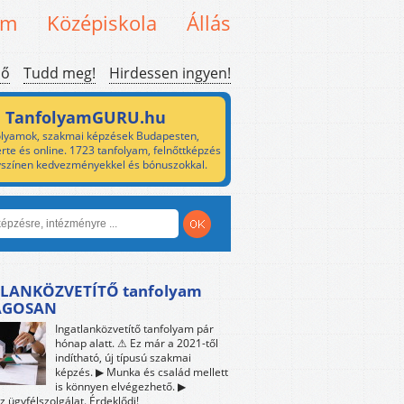
em
Középiskola
Állás
ső
Tudd meg!
Hirdessen ingyen!
TanfolyamGURU.hu
lyamok, szakmai képzések Budapesten,
rte és online. 1723 tanfolyam, felnőttképzés
yszínen kedvezményekkel és bónuszokkal.
LANKÖZVETÍTŐ tanfolyam
ÁGOSAN
Ingatlanközvetítő tanfolyam pár
hónap alatt. ⚠ Ez már a 2021-től
indítható, új típusú szakmai
képzés. ▶ Munka és család mellett
is könnyen elvégezhető. ▶
z ügyfélszolgálat. Érdeklődj!