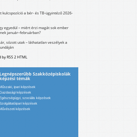
tt kulcspozíció a bér- és TB-ügyintéző 2026-
y egyedül – miért érzi magát sok ember
nek január–februárban?
sár, sózott utak – láthatatlan veszélyek a
bundáján
 by RSS 2 HTML
Legnépszerűbb Szakközépiskolák
képzési témák
Műszaki, ipari képzések
Gazdasági képzések
Egészségügyi, szociális képzések
Szolgáltatóipari képzések
Művészeti képzések