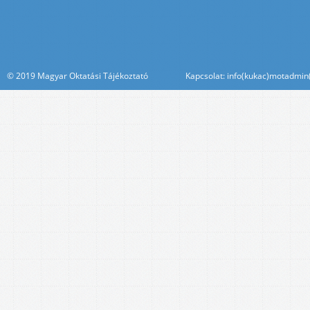
© 2019 Magyar Oktatási Tájékoztató Kapcsolat: info(kukac)motadmin(