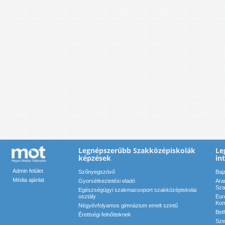
Legnépszerűbb Szakközépiskolák
Le
képzések
in
Admin felület
Szőnyegszövő
Baj
Média ajánlat
Gyorsétkeztetési eladó
Ara
Sza
Egészségügyi szakmacsoport szakközépiskolai
osztály
Eur
Kom
Négyévfolyamos gimnázium emelt szintű
Bet
Érettségi felnőtteknek
Sze