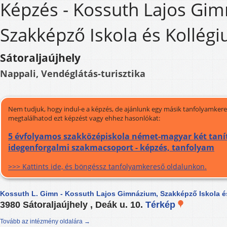
Képzés - Kossuth Lajos Gi
Szakképző Iskola és Kollég
Sátoraljaújhely
Nappali, Vendéglátás-turisztika
Nem tudjuk, hogy indul-e a képzés, de ajánlunk egy másik tanfolyamkeres
megtalálhatod ezt képzést vagy ehhez hasonlókat:
5 évfolyamos szakközépiskola német-magyar két taní
idegenforgalmi szakmacsoport - képzés, tanfolyam
>>> Kattints ide, és böngéssz tanfolyamkereső oldalunkon.
Kossuth L. Gimn - Kossuth Lajos Gimnázium, Szakképző Iskola é
3980 Sátoraljaújhely , Deák u. 10.
Térkép
Tovább az intézmény oldalára →