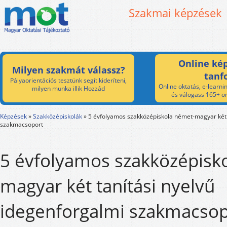
Szakmai képzések
Online kép
Milyen szakmát válassz?
tanf
Pályaorientációs tesztünk segít kideríteni,
Online oktatás, e-learnin
milyen munka illik Hozzád
és válogass 165+ on
Képzések
»
Szakközépiskolák
»
5 évfolyamos szakközépiskola német-magyar két 
szakmacsoport
5 évfolyamos szakközépisk
magyar két tanítási nyelvű
idegenforgalmi szakmacsop