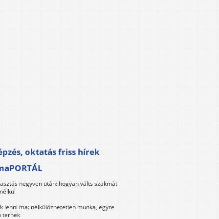
pzés, oktatás friss hírek
maPORTÁL
lasztás negyven után: hogyan válts szakmát
nélkül
k lenni ma: nélkülözhetetlen munka, egyre
 terhek