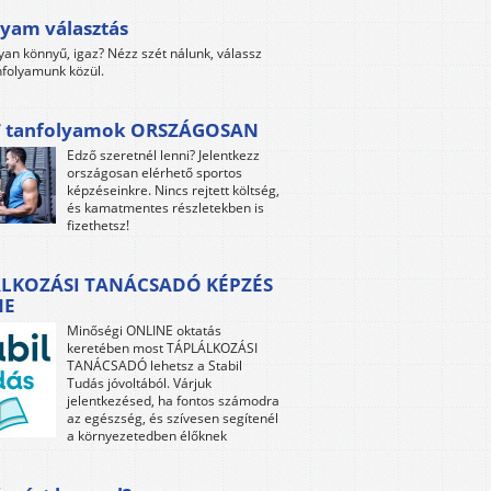
yam választás
yan könnyű, igaz? Nézz szét nálunk, válassz
folyamunk közül.
 tanfolyamok ORSZÁGOSAN
Edző szeretnél lenni? Jelentkezz
országosan elérhető sportos
képzéseinkre. Nincs rejtett költség,
és kamatmentes részletekben is
fizethetsz!
LKOZÁSI TANÁCSADÓ KÉPZÉS
NE
Minőségi ONLINE oktatás
keretében most TÁPLÁLKOZÁSI
TANÁCSADÓ lehetsz a Stabil
Tudás jóvoltából. Várjuk
jelentkezésed, ha fontos számodra
az egészség, és szívesen segítenél
a környezetedben élőknek