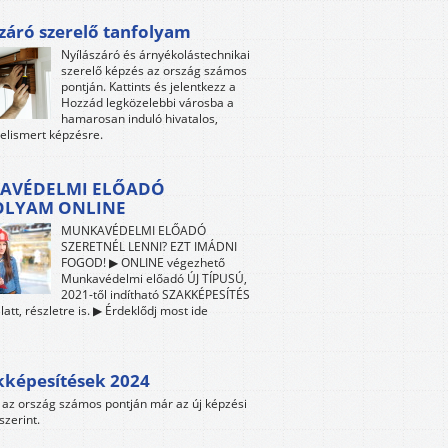
záró szerelő tanfolyam
Nyílászáró és árnyékolástechnikai
szerelő képzés az ország számos
pontján. Kattints és jelentkezz a
Hozzád legközelebbi városba a
hamarosan induló hivatalos,
 elismert képzésre.
AVÉDELMI ELŐADÓ
OLYAM ONLINE
MUNKAVÉDELMI ELŐADÓ
SZERETNÉL LENNI? EZT IMÁDNI
FOGOD! ▶ ONLINE végezhető
Munkavédelmi előadó ÚJ TÍPUSÚ,
2021-től indítható SZAKKÉPESÍTÉS
att, részletre is. ▶ Érdeklődj most ide
kképesítések 2024
az ország számos pontján már az új képzési
szerint.