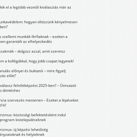
kik el a legtöbb vezetői kiválasztás már az
unkavédelem: hogyan öltözzünk kényelmesen
ben?
és szellemi munkák férfiaknak – ezeken a
ken garantált az elhelyezkedés
szakmák – dolgozz azzal, amit szeretsz
m a kollégákkal, hogy jobb csapat legyetek!
anulás előnyei és buktatói – mire figyelj
zás előtt?
válassz felnőttképzést 2025-ben? – Útmutató
bb döntéshez
ncia szervezés mesterien – Ezeket a lépéseket
 ki!
urizmus: közösségi befektetésként indul
 program kistelepüléseknek
urizmus: új képzési lehetőség
nyzatoknak és helyieknek