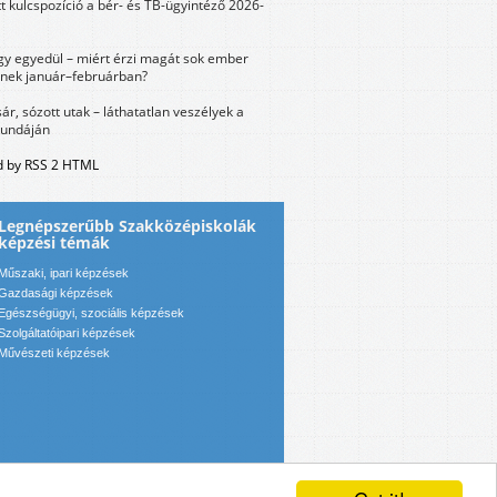
tt kulcspozíció a bér- és TB-ügyintéző 2026-
y egyedül – miért érzi magát sok ember
nek január–februárban?
sár, sózott utak – láthatatlan veszélyek a
bundáján
 by RSS 2 HTML
Legnépszerűbb Szakközépiskolák
képzési témák
Műszaki, ipari képzések
Gazdasági képzések
Egészségügyi, szociális képzések
Szolgáltatóipari képzések
Művészeti képzések