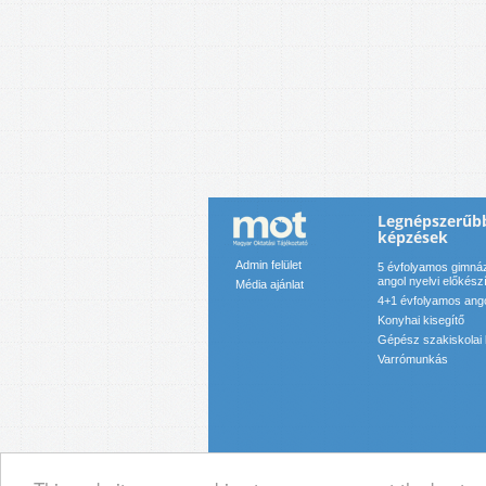
Legnépszerűb
képzések
Admin felület
5 évfolyamos gimnáz
angol nyelvi előkész
Média ajánlat
4+1 évfolyamos angol
Konyhai kisegítő
Gépész szakiskolai
Varrómunkás