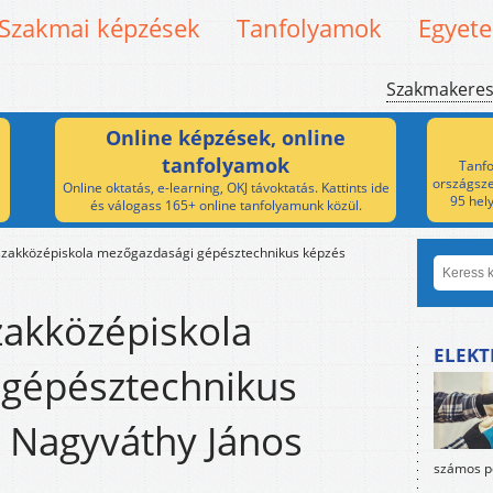
Szakmai képzések
Tanfolyamok
Egyet
Szakmakere
Online képzések, online
tanfolyamok
Tanfo
országsze
Online oktatás, e-learning, OKJ távoktatás. Kattints ide
95 hel
és válogass 165+ online tanfolyamunk közül.
szakközépiskola mezőgazdasági gépésztechnikus képzés
zakközépiskola
ELEKT
gépésztechnikus
- Nagyváthy János
számos po