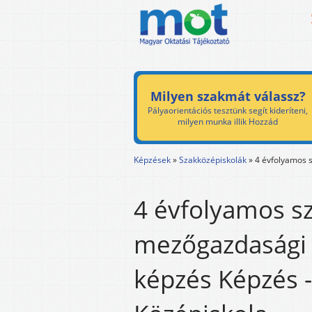
Milyen szakmát válassz?
Pályaorientációs tesztünk segít kideríteni,
milyen munka illik Hozzád
Képzések
»
Szakközépiskolák
»
4 évfolyamos 
4 évfolyamos s
mezőgazdasági 
képzés Képzés 