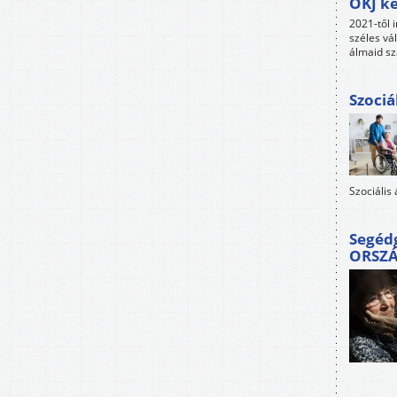
OKJ ké
2021-től i
széles vá
álmaid sz
Szociá
Szociális
Segéd
ORSZ