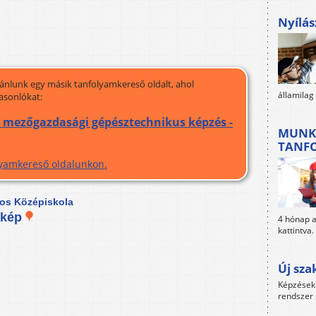
Nyílás
jánlunk egy másik tanfolyamkereső oldalt, ahol
államilag
asonlókat:
 mezőgazdasági gépésztechnikus képzés -
MUNK
TANF
olyamkereső oldalunkon.
os Középiskola
rkép
4 hónap al
kattintva.
Új sza
Képzések 
rendszer 