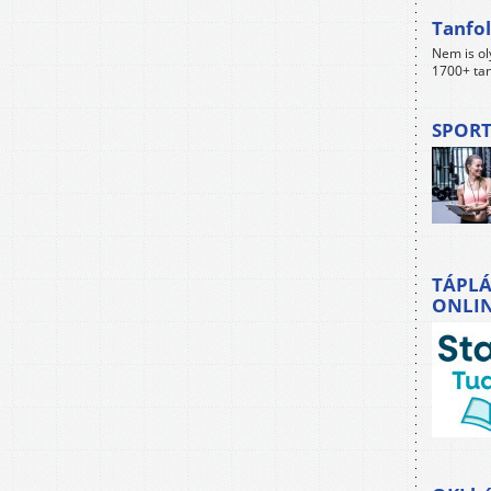
Tanfol
Nem is ol
1700+ tan
SPORT
TÁPLÁ
ONLI