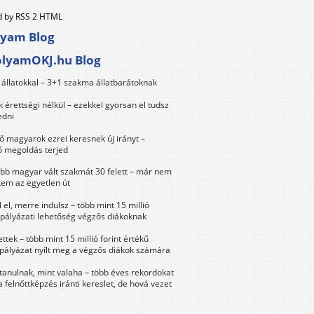
 by RSS 2 HTML
lyam Blog
olyamOKJ.hu Blog
állatokkal – 3+1 szakma állatbarátoknak
érettségi nélkül – ezekkel gyorsan el tudsz
edni
 magyarok ezrei keresnek új irányt –
 megoldás terjed
öbb magyar vált szakmát 30 felett – már nem
tem az egyetlen út
 el, merre indulsz – több mint 15 millió
 pályázati lehetőség végzős diákoknak
ttek – több mint 15 millió forint értékű
 pályázat nyílt meg a végzős diákok számára
tanulnak, mint valaha – több éves rekordokat
a felnőttképzés iránti kereslet, de hová vezet