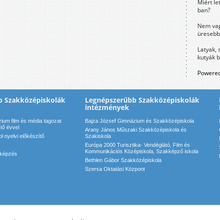
Miért le
ban?
Nem vag
üresebb
Latyak, 
kutyák 
Powered
b Szakközépiskolák
Legnépszerűbb Szakközépiskolák
intézmények
ium film és média tagozat
Bajza József Gimnázium és Szakközépiskola
ítő évvel
Arany János Műszaki Szakközépiskola és
 nyelvi előkészítő
Szakiskola
Európa 2000 Turisztika- Vendéglátó, Film és
Kommunikációs Középiskola, Szakképző iskola
 képzés
Bethlen Gábor Szakközépiskola
Szersa Oktatási Központ