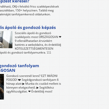
pzést keresel?
ndítható, OKJ-t felváltó friss szakképesítések
lasztékban, 150+ helyszínen. Találd meg
akmáját tanfolyamkereső oldalunkon.
lis ápoló és gondozó képzés
Szociális ápoló és gondozó
szakképzés most ORSZÁGOSAN ❤
9 ellenállhatatlan érvünkért
kattints a weboldalra, és érdeklődj
KÖTELEZETTSÉGMENTESEN
 ápoló és gondozó tanfolyamunkra. ⤵⤵⤵
gondozó tanfolyam
ÁGOSAN
Gondozó szeretnél lenni? EZT IMÁDNI
FOGOD! ❤️ Segédgondozó tanfolyam 6
hónap alatt ▶ Munka és család mellett is
könnyen elvégezhető. ▶ Segítőkész
ügyfélszolgálat. ❤ Érdeklődj most!