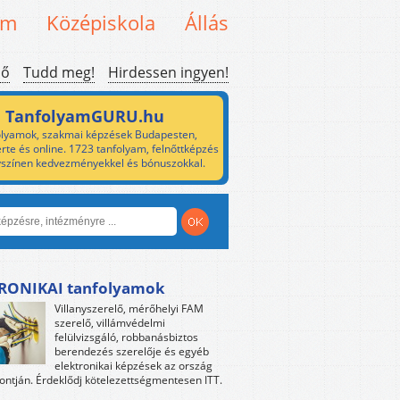
em
Középiskola
Állás
ső
Tudd meg!
Hirdessen ingyen!
TanfolyamGURU.hu
lyamok, szakmai képzések Budapesten,
rte és online. 1723 tanfolyam, felnőttképzés
yszínen kedvezményekkel és bónuszokkal.
RONIKAI tanfolyamok
Villanyszerelő, mérőhelyi FAM
szerelő, villámvédelmi
felülvizsgáló, robbanásbiztos
berendezés szerelője és egyéb
elektronikai képzések az ország
ntján. Érdeklődj kötelezettségmentesen ITT.