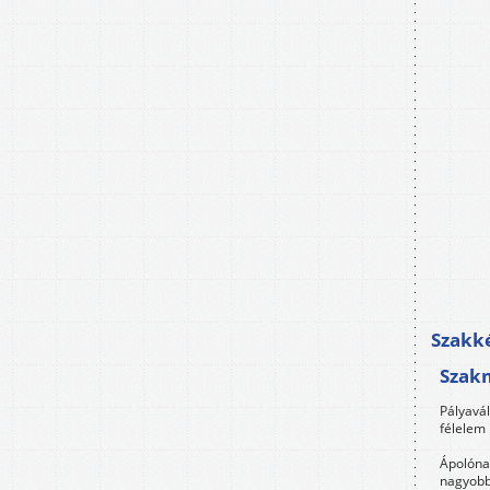
Szakké
Szak
Pályavá
félelem 
Ápolóna
nagyobb