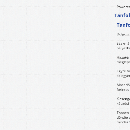
Powered
Tanfo
Tanf
Dolgozz 
Szakmák 
helyezk
Hazatérő
meglepő
Egyre t
az egye
Most dől
forintos
Kicsenge
képzési
Többen 
döntött 
mindez?