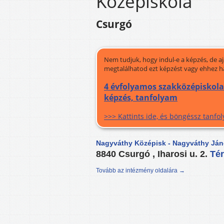
Középiskola
Csurgó
Nem tudjuk, hogy indul-e a képzés, de a
megtalálhatod ezt képzést vagy ehhez h
4 évfolyamos szakközépiskola
képzés, tanfolyam
>>> Kattints ide, és böngéssz tanf
Nagyváthy Középisk - Nagyváthy Ján
8840 Csurgó , Iharosi u. 2.
Té
Tovább az intézmény oldalára →