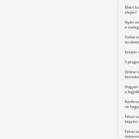
Miért bu
elején?
Nyári m
a meleg
Fizikai 
területe
Kreatív 
5 progra
Online t
beiratko
Hogyan 
a legjo
Konfere
ne hagyd
Falusi t
képzési
Falusi t
önkormá