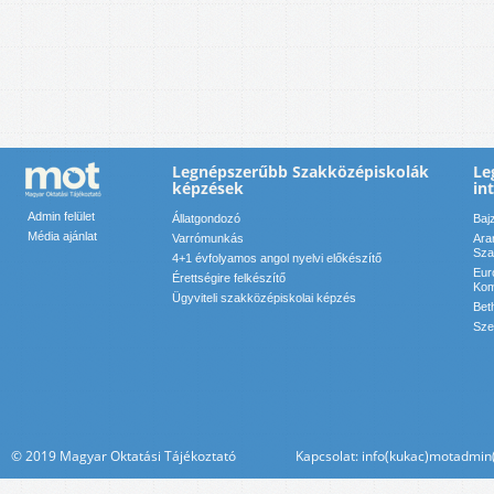
Legnépszerűbb Szakközépiskolák
Le
képzések
in
Admin felület
Állatgondozó
Baj
Média ajánlat
Varrómunkás
Ara
Sza
4+1 évfolyamos angol nyelvi előkészítő
Eur
Érettségire felkészítő
Kom
Ügyviteli szakközépiskolai képzés
Bet
Sze
© 2019 Magyar Oktatási Tájékoztató Kapcsolat: info(kukac)motadmin(