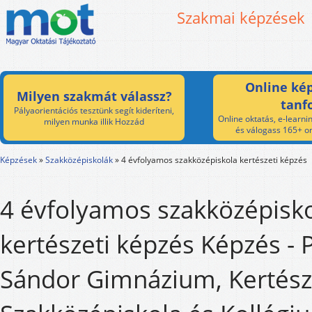
Szakmai képzések
Online kép
Milyen szakmát válassz?
tanf
Pályaorientációs tesztünk segít kideríteni,
Online oktatás, e-learnin
milyen munka illik Hozzád
és válogass 165+ on
Képzések
»
Szakközépiskolák
»
4 évfolyamos szakközépiskola kertészeti képzés
4 évfolyamos szakközépisk
kertészeti képzés Képzés - P
Sándor Gimnázium, Kertész