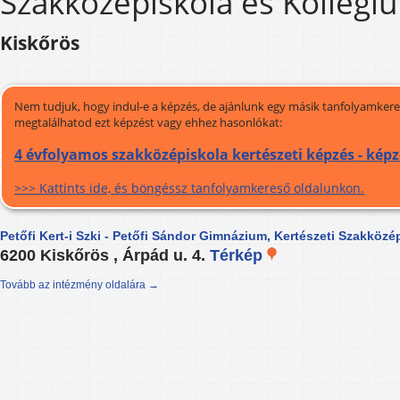
Szakközépiskola és Kollégi
Kiskőrös
Nem tudjuk, hogy indul-e a képzés, de ajánlunk egy másik tanfolyamkeres
megtalálhatod ezt képzést vagy ehhez hasonlókat:
4 évfolyamos szakközépiskola kertészeti képzés - kép
>>> Kattints ide, és böngéssz tanfolyamkereső oldalunkon.
Petőfi Kert-i Szki - Petőfi Sándor Gimnázium, Kertészeti Szakköz
6200 Kiskőrös , Árpád u. 4.
Térkép
Tovább az intézmény oldalára →