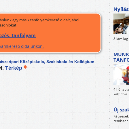
Nyílás
jánlunk egy másik tanfolyamkereső oldalt, ahol
asonlókat:
pzés, tanfolyam
államilag
olyamkereső oldalunkon.
MUNK
TANF
miszeripari Középiskola, Szakiskola és Kollégium
24.
Térkép
4 hónap al
kattintva.
Új sza
Képzések 
rendszer 