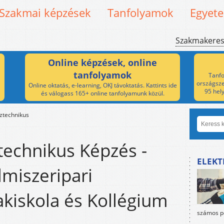
Szakmai képzések
Tanfolyamok
Egyet
Szakmakere
Online képzések, online
tanfolyamok
Tanfo
országsze
Online oktatás, e-learning, OKJ távoktatás. Kattints ide
95 hel
és válogass 165+ online tanfolyamunk közül.
ztechnikus
technikus Képzés -
ELEKT
lmiszeripari
akiskola és Kollégium
számos po