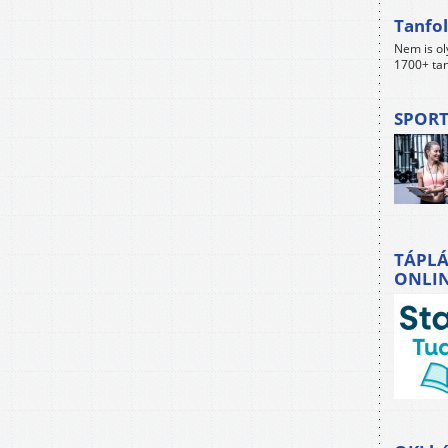
Tanfol
Nem is ol
1700+ tan
SPORT
TÁPLÁ
ONLI