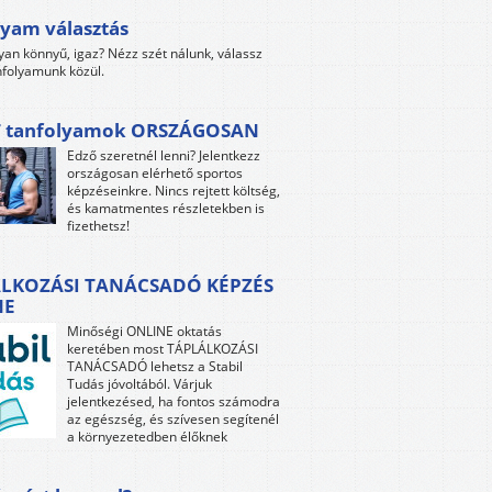
yam választás
yan könnyű, igaz? Nézz szét nálunk, válassz
folyamunk közül.
 tanfolyamok ORSZÁGOSAN
Edző szeretnél lenni? Jelentkezz
országosan elérhető sportos
képzéseinkre. Nincs rejtett költség,
és kamatmentes részletekben is
fizethetsz!
LKOZÁSI TANÁCSADÓ KÉPZÉS
NE
Minőségi ONLINE oktatás
keretében most TÁPLÁLKOZÁSI
TANÁCSADÓ lehetsz a Stabil
Tudás jóvoltából. Várjuk
jelentkezésed, ha fontos számodra
az egészség, és szívesen segítenél
a környezetedben élőknek