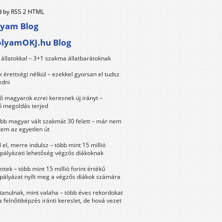
 by RSS 2 HTML
lyam Blog
olyamOKJ.hu Blog
állatokkal – 3+1 szakma állatbarátoknak
érettségi nélkül – ezekkel gyorsan el tudsz
edni
 magyarok ezrei keresnek új irányt –
 megoldás terjed
öbb magyar vált szakmát 30 felett – már nem
tem az egyetlen út
 el, merre indulsz – több mint 15 millió
 pályázati lehetőség végzős diákoknak
ttek – több mint 15 millió forint értékű
 pályázat nyílt meg a végzős diákok számára
tanulnak, mint valaha – több éves rekordokat
a felnőttképzés iránti kereslet, de hová vezet