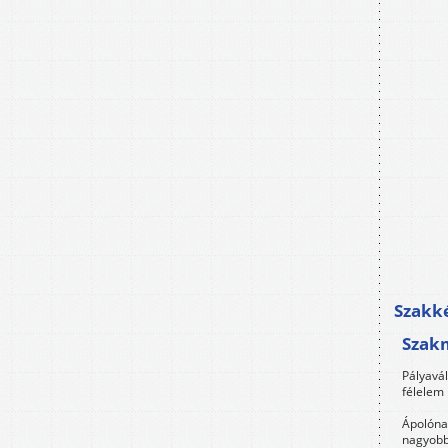
Szakké
Szak
Pályavá
félelem 
Ápolóna
nagyobb