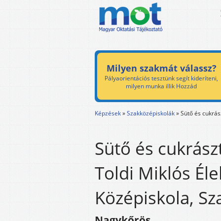
Milyen szakmát válassz?
Pályaorientációs tesztünk segít kideríteni,
milyen munka illik Hozzád
Képzések
»
Szakközépiskolák
»
Sütő és cukrás
Sütő és cukrász
Toldi Miklós Éle
Középiskola, Sz
Nagykőrös