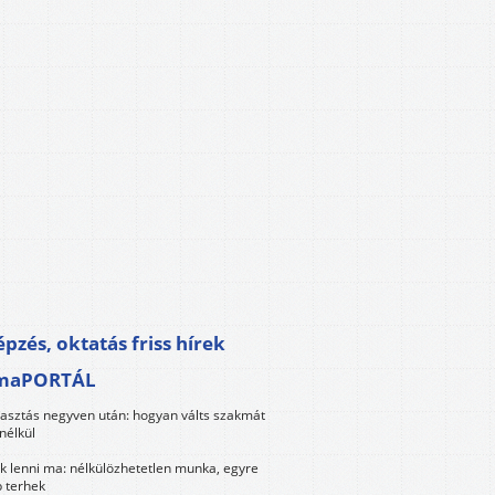
pzés, oktatás friss hírek
maPORTÁL
lasztás negyven után: hogyan válts szakmát
nélkül
k lenni ma: nélkülözhetetlen munka, egyre
 terhek