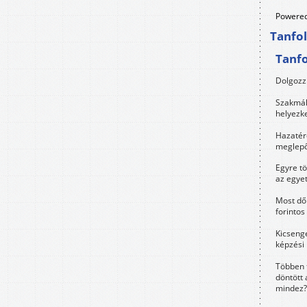
Powered
Tanfo
Tanf
Dolgozz 
Szakmák 
helyezk
Hazatérő
meglepő
Egyre t
az egye
Most dől
forintos
Kicsenge
képzési
Többen 
döntött 
mindez?