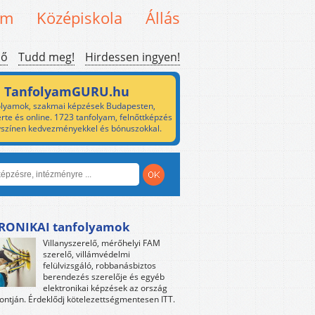
em
Középiskola
Állás
ső
Tudd meg!
Hirdessen ingyen!
TanfolyamGURU.hu
lyamok, szakmai képzések Budapesten,
rte és online. 1723 tanfolyam, felnőttképzés
yszínen kedvezményekkel és bónuszokkal.
RONIKAI tanfolyamok
Villanyszerelő, mérőhelyi FAM
szerelő, villámvédelmi
felülvizsgáló, robbanásbiztos
berendezés szerelője és egyéb
elektronikai képzések az ország
ntján. Érdeklődj kötelezettségmentesen ITT.