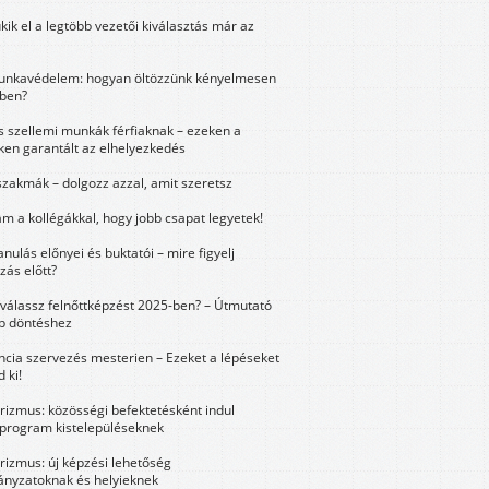
kik el a legtöbb vezetői kiválasztás már az
unkavédelem: hogyan öltözzünk kényelmesen
ben?
és szellemi munkák férfiaknak – ezeken a
ken garantált az elhelyezkedés
szakmák – dolgozz azzal, amit szeretsz
m a kollégákkal, hogy jobb csapat legyetek!
anulás előnyei és buktatói – mire figyelj
zás előtt?
válassz felnőttképzést 2025-ben? – Útmutató
bb döntéshez
ncia szervezés mesterien – Ezeket a lépéseket
 ki!
urizmus: közösségi befektetésként indul
 program kistelepüléseknek
urizmus: új képzési lehetőség
nyzatoknak és helyieknek