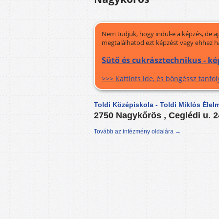
Nem tudjuk, hogy indul-e a képzés, de a
megtalálhatod ezt képzést vagy ehhez h
Sütő és cukrásztechnikus - ké
>>> Kattints ide, és böngéssz tanf
Toldi Középiskola - Toldi Miklós Élel
2750 Nagykőrös , Ceglédi u. 
Tovább az intézmény oldalára →