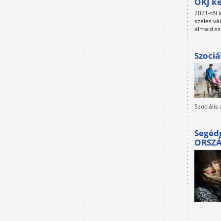
OKJ ké
2021-től i
széles vá
álmaid sz
Szociá
Szociális
Segéd
ORSZ