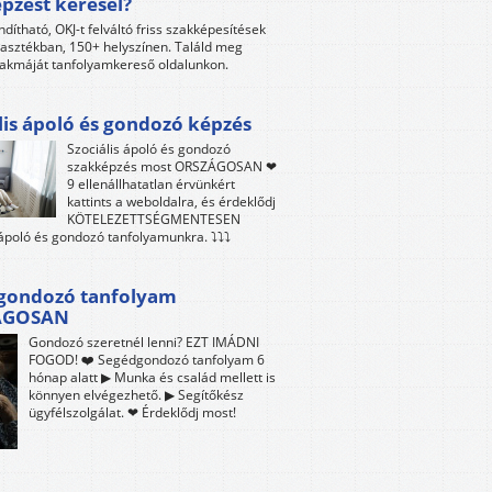
pzést keresel?
ndítható, OKJ-t felváltó friss szakképesítések
lasztékban, 150+ helyszínen. Találd meg
akmáját tanfolyamkereső oldalunkon.
lis ápoló és gondozó képzés
Szociális ápoló és gondozó
szakképzés most ORSZÁGOSAN ❤
9 ellenállhatatlan érvünkért
kattints a weboldalra, és érdeklődj
KÖTELEZETTSÉGMENTESEN
 ápoló és gondozó tanfolyamunkra. ⤵⤵⤵
gondozó tanfolyam
ÁGOSAN
Gondozó szeretnél lenni? EZT IMÁDNI
FOGOD! ❤️ Segédgondozó tanfolyam 6
hónap alatt ▶ Munka és család mellett is
könnyen elvégezhető. ▶ Segítőkész
ügyfélszolgálat. ❤ Érdeklődj most!