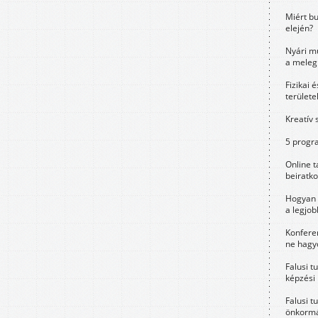
Miért bu
elején?
Nyári m
a meleg
Fizikai 
területe
Kreatív 
5 progra
Online t
beiratko
Hogyan 
a legjo
Konfere
ne hagyd
Falusi t
képzési
Falusi t
önkormá