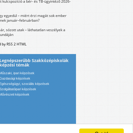
tt kulcspozíció a bér- és TB-ügyintéző 2026-
y egyedül – miért érzi magát sok ember
nek január–februárban?
sár, sózott utak – láthatatlan veszélyek a
bundáján
 by RSS 2 HTML
Legnépszerűbb Szakközépiskolák
képzési témák
Műszaki, ipari képzések
Gazdasági képzések
Egészségügyi, szociális képzések
Szolgáltatóipari képzések
Művészeti képzések