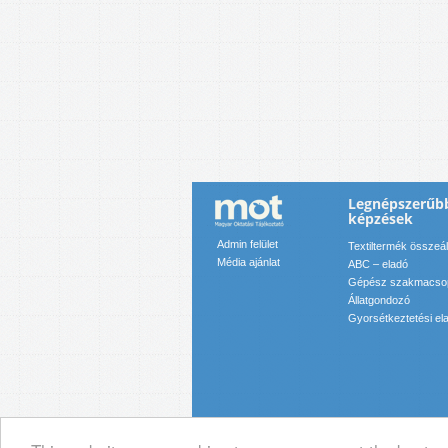
Legnépszerűb
képzések
Admin felület
Textiltermék összeáll
Média ajánlat
ABC – eladó
Gépész szakmacso
Állatgondozó
Gyorsétkeztetési el