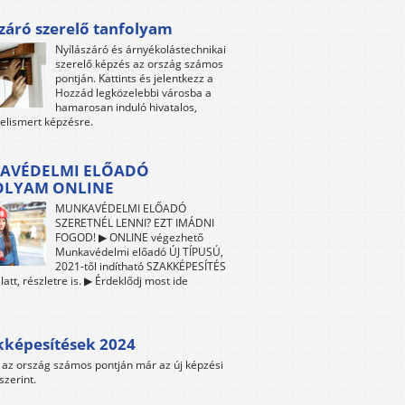
záró szerelő tanfolyam
Nyílászáró és árnyékolástechnikai
szerelő képzés az ország számos
pontján. Kattints és jelentkezz a
Hozzád legközelebbi városba a
hamarosan induló hivatalos,
 elismert képzésre.
AVÉDELMI ELŐADÓ
OLYAM ONLINE
MUNKAVÉDELMI ELŐADÓ
SZERETNÉL LENNI? EZT IMÁDNI
FOGOD! ▶ ONLINE végezhető
Munkavédelmi előadó ÚJ TÍPUSÚ,
2021-től indítható SZAKKÉPESÍTÉS
att, részletre is. ▶ Érdeklődj most ide
kképesítések 2024
az ország számos pontján már az új képzési
szerint.