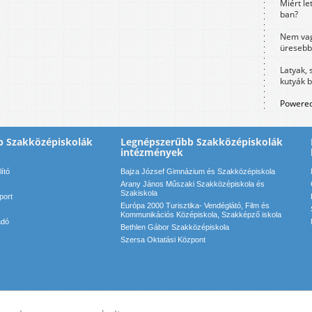
Miért le
ban?
Nem vag
üresebb
Latyak, 
kutyák 
Powered
b Szakközépiskolák
Legnépszerűbb Szakközépiskolák
intézmények
ító
Bajza József Gimnázium és Szakközépiskola
Arany János Műszaki Szakközépiskola és
Szakiskola
port
Európa 2000 Turisztika- Vendéglátó, Film és
Kommunikációs Középiskola, Szakképző iskola
adó
Bethlen Gábor Szakközépiskola
Szersa Oktatási Központ