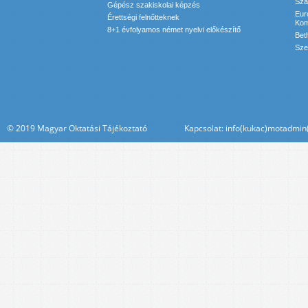
Sza
Gépész szakiskolai képzés
Eur
Érettségi felnőtteknek
Kom
8+1 évfolyamos német nyelvi előkészítő
Bet
Sze
© 2019 Magyar Oktatási Tájékoztató Kapcsolat: info(kukac)motadmin(