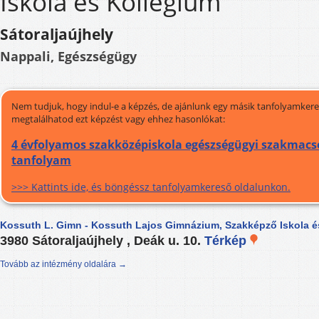
Iskola és Kollégium
Sátoraljaújhely
Nappali, Egészségügy
Nem tudjuk, hogy indul-e a képzés, de ajánlunk egy másik tanfolyamkeres
megtalálhatod ezt képzést vagy ehhez hasonlókat:
4 évfolyamos szakközépiskola egészségügyi szakmacso
tanfolyam
>>> Kattints ide, és böngéssz tanfolyamkereső oldalunkon.
Kossuth L. Gimn - Kossuth Lajos Gimnázium, Szakképző Iskola é
3980 Sátoraljaújhely , Deák u. 10.
Térkép
Tovább az intézmény oldalára →