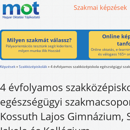
Szakmai képzések
Online kép
Milyen szakmát válassz?
tanf
Pályaorientációs tesztünk segít kideríteni,
Online oktatás, e-learnin
milyen munka illik Hozzád
és válogass 165+ on
Képzések
»
Szakközépiskolák
»
4 évfolyamos szakközépiskola egészségügyi sza
4 évfolyamos szakközépisk
egészségügyi szakmacsopor
Kossuth Lajos Gimnázium, 