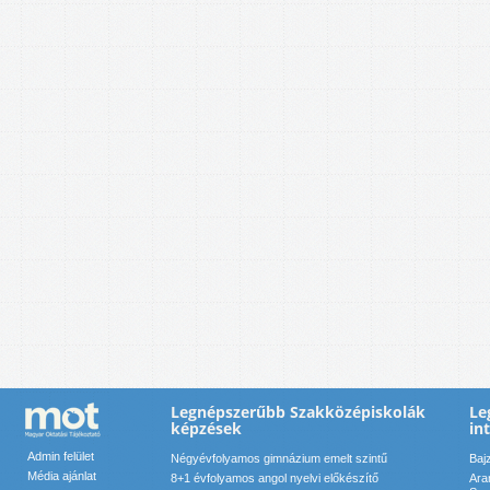
Legnépszerűbb Szakközépiskolák
Le
képzések
in
Admin felület
Négyévfolyamos gimnázium emelt szintű
Baj
Média ajánlat
8+1 évfolyamos angol nyelvi előkészítő
Ara