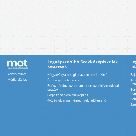
Legnépszerűbb Szakközépiskolák
Le
képzések
in
Admin felület
Négyévfolyamos gimnázium emelt szintű
Baj
Média ajánlat
Érettségire felkészítő
Ara
Sza
Egészségügyi szakmacsoport szakközépiskolai
osztály
Eur
Kom
Gépész szakiskolai képzés
Bet
4+1 évfolyamos német nyelvi előkészítő
Sze