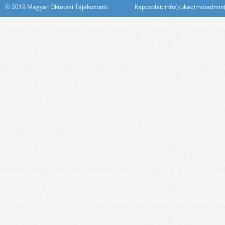
© 2019 Magyar Oktatási Tájékoztató Kapcsolat: info(kukac)motadmin(