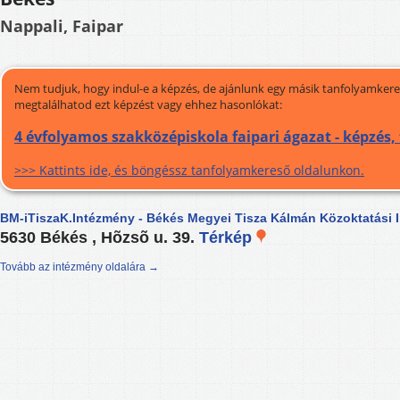
Nappali, Faipar
Nem tudjuk, hogy indul-e a képzés, de ajánlunk egy másik tanfolyamkeres
megtalálhatod ezt képzést vagy ehhez hasonlókat:
4 évfolyamos szakközépiskola faipari ágazat - képzés
>>> Kattints ide, és böngéssz tanfolyamkereső oldalunkon.
BM-iTiszaK.Intézmény - Békés Megyei Tisza Kálmán Közoktatási 
5630 Békés , Hõzsõ u. 39.
Térkép
Tovább az intézmény oldalára →