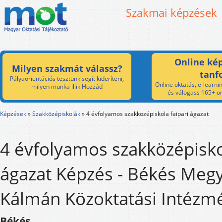
Szakmai képzések
Online kép
Milyen szakmát válassz?
tanf
Pályaorientációs tesztünk segít kideríteni,
Online oktatás, e-learnin
milyen munka illik Hozzád
és válogass 165+ on
Képzések
»
Szakközépiskolák
»
4 évfolyamos szakközépiskola faipari ágazat
4 évfolyamos szakközépiskol
ágazat Képzés - Békés Megy
Kálmán Közoktatási Intézm
Békés