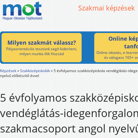
Szakmai képzések
Online kép
Milyen szakmát válassz?
tanf
Pályaorientációs tesztünk segít kideríteni,
Online oktatás, e-learnin
milyen munka illik Hozzád
és válogass 165+ on
Képzések
»
Szakközépiskolák
»
5 évfolyamos szakközépiskola vendéglátás-ideg
nyelvű előkészítő évvel
5 évfolyamos szakközépisk
vendéglátás-idegenforgalo
szakmacsoport angol nyelv