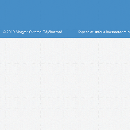
© 2019 Magyar Oktatási Tájékoztató Kapcsolat: info(kukac)motadmin(