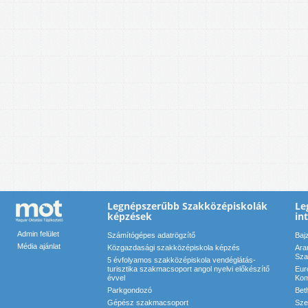
Legnépszerűbb Szakközépiskolák
Le
képzések
in
Admin felület
Számítógépes adatrögzítő
Baj
Média ajánlat
Közgazdasági szakközépiskola képzés
Ara
Sza
5 évfolyamos szakközépiskola vendéglátás-
turisztika szakmacsoport angol nyelvi előkészítő
Eur
évvel
Kom
Parkgondozó
Bet
Gépész szakmacsoport
Sze