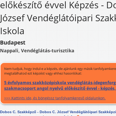
előkészítő évvel Képzés - D
József Vendéglátóipari Sza
Iskola
Budapest
Nappali, Vendéglátás-turisztika
Nem tudjuk, hogy indul-e a képzés, de ajánlunk egy másik tanfolyamkeres
megtalálhatod ezt képzést vagy ehhez hasonlókat:
5 évfolyamos szakközépiskola vendéglátás-idegenfor
szakmacsoport angol nyelvű előkészítő évvel - képzés
>>> Kattints ide, és böngéssz tanfolyamkereső oldalunkon.
Dobos C. Szakképző - Dobos C. József Vendéglátóipari Szakképző