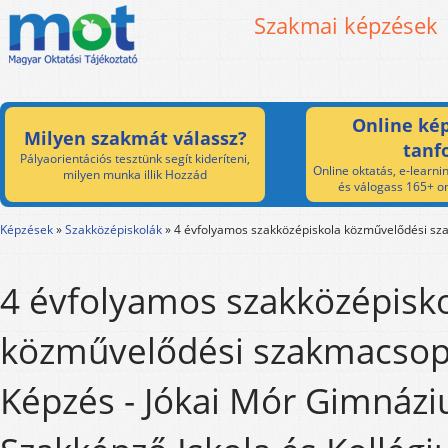
Szakmai képzések
Online kép
Milyen szakmát válassz?
tanf
Pályaorientációs tesztünk segít kideríteni,
Online oktatás, e-learnin
milyen munka illik Hozzád
és válogass 165+ on
Képzések
»
Szakközépiskolák
»
4 évfolyamos szakközépiskola közművelődési s
4 évfolyamos szakközépisk
közművelődési szakmacsop
Képzés - Jókai Mór Gimnáz