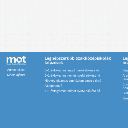
Legnépszerűbb Szakközépiskolák
Le
képzések
in
Admin felület
8+1 évfolyamos angol nyelvi előkészítő
Baj
Média ajánlat
8+1 évfolyamos német nyelvi előkészítő
Ara
Sza
Négyévfolyamos gimnázium emelt szintű
Eur
Állatgondozó
Kom
4+1 évfolyamos német nyelvi előkészítő
Bet
Sze