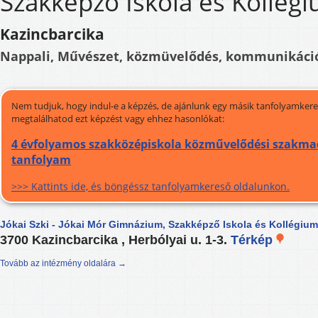
Szakképző Iskola és Kollég
Kazincbarcika
Nappali, Művészet, közmüvelődés, kommunikáci
Nem tudjuk, hogy indul-e a képzés, de ajánlunk egy másik tanfolyamkeres
megtalálhatod ezt képzést vagy ehhez hasonlókat:
4 évfolyamos szakközépiskola közművelődési szakmac
tanfolyam
>>> Kattints ide, és böngéssz tanfolyamkereső oldalunkon.
Jókai Szki - Jókai Mór Gimnázium, Szakképző Iskola és Kollégium
3700 Kazincbarcika , Herbólyai u. 1-3.
Térkép
Tovább az intézmény oldalára →