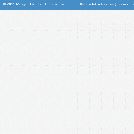
© 2019 Magyar Oktatási Tájékoztató Kapcsolat: info(kukac)motadmin(