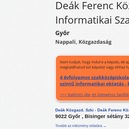
Deák Ferenc Kö
Informatikai Sz
Győr
Nappali, Közgazdaság
Nem tudjuk, hogy indul-e a képzés, de a
megtalálhatod ezt képzést vagy ehhez h
4 évfolyamos szakközépiskol
szintű informatikai oktatás -
>>> Kattints ide, és böngéssz tanf
Deák Közgazd. Szki - Deák Ferenc Kö
9022 Győr , Bisinger sétány 3
Tovább az intézmény oldalára →