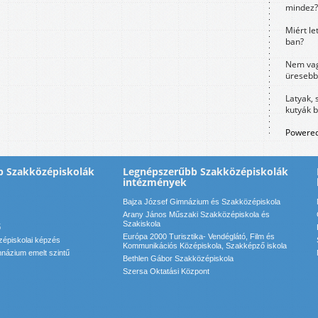
mindez?
Miért le
ban?
Nem vag
üresebb
Latyak, 
kutyák 
Powered
b Szakközépiskolák
Legnépszerűbb Szakközépiskolák
intézmények
Bajza József Gimnázium és Szakközépiskola
Arany János Műszaki Szakközépiskola és
Szakiskola
ő
Európa 2000 Turisztika- Vendéglátó, Film és
zépiskolai képzés
Kommunikációs Középiskola, Szakképző iskola
názium emelt szintű
Bethlen Gábor Szakközépiskola
Szersa Oktatási Központ