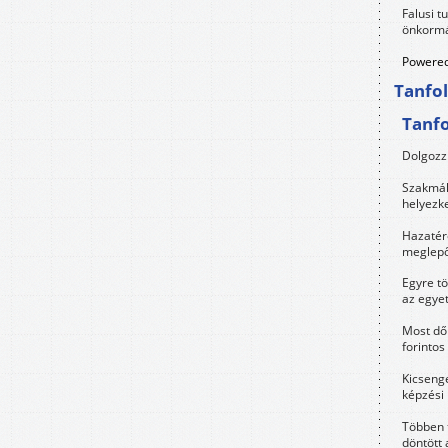
Falusi t
önkormá
Powered
Tanfo
Tanf
Dolgozz 
Szakmák 
helyezk
Hazatérő
meglepő
Egyre t
az egye
Most dől
forintos
Kicsenge
képzési
Többen 
döntött 