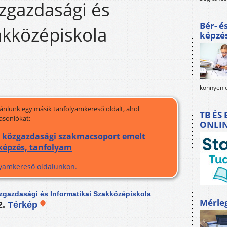
zgazdasági és
Bér- é
akközépiskola
képzé
könnyen e
jánlunk egy másik tanfolyamkereső oldalt, ahol
TB ÉS
asonlókat:
ONLI
a közgazdasági szakmacsoport emelt
 képzés, tanfolyam
olyamkereső oldalunkon.
zgazdasági és Informatikai Szakközépiskola
Mérle
2.
Térkép