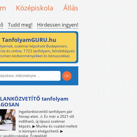
em
Középiskola
Állás
ső
Tudd meg!
Hirdessen ingyen!
TanfolyamGURU.hu
lyamok, szakmai képzések Budapesten,
rte és online. 1723 tanfolyam, felnőttképzés
yszínen kedvezményekkel és bónuszokkal.
LANKÖZVETÍTŐ tanfolyam
ÁGOSAN
Ingatlanközvetítő tanfolyam pár
hónap alatt. ⚠ Ez már a 2021-től
indítható, új típusú szakmai
képzés. ▶ Munka és család mellett
is könnyen elvégezhető. ▶
z ügyfélszolgálat. Érdeklődj!