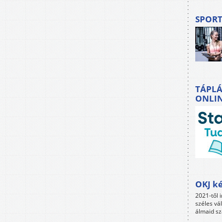
SPORT
TÁPLÁ
ONLI
OKJ ké
2021-től i
széles vá
álmaid sz