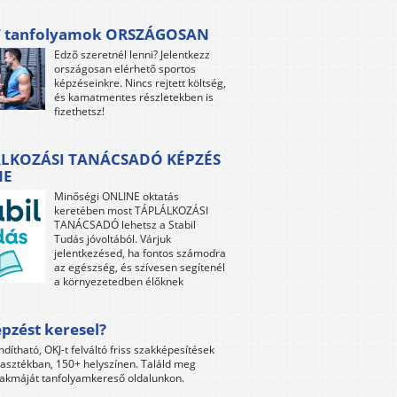
 tanfolyamok ORSZÁGOSAN
Edző szeretnél lenni? Jelentkezz
országosan elérhető sportos
képzéseinkre. Nincs rejtett költség,
és kamatmentes részletekben is
fizethetsz!
LKOZÁSI TANÁCSADÓ KÉPZÉS
NE
Minőségi ONLINE oktatás
keretében most TÁPLÁLKOZÁSI
TANÁCSADÓ lehetsz a Stabil
Tudás jóvoltából. Várjuk
jelentkezésed, ha fontos számodra
az egészség, és szívesen segítenél
a környezetedben élőknek
pzést keresel?
ndítható, OKJ-t felváltó friss szakképesítések
lasztékban, 150+ helyszínen. Találd meg
akmáját tanfolyamkereső oldalunkon.