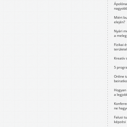
Ápolóna
nagyobb
Miért bu
elején?
Nyári m
a meleg
Fizikai 
területe
Kreatív 
5 progra
Online t
beiratko
Hogyan 
a legjo
Konfere
ne hagyd
Falusi t
képzési