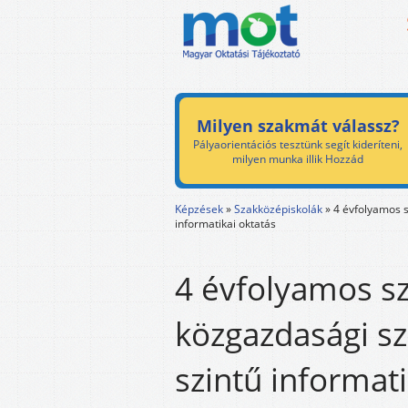
Milyen szakmát válassz?
Pályaorientációs tesztünk segít kideríteni,
milyen munka illik Hozzád
Képzések
»
Szakközépiskolák
»
4 évfolyamos 
informatikai oktatás
4 évfolyamos s
közgazdasági s
szintű informati