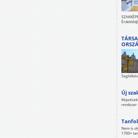
SZAKKÉPES
Érdeklődj
TÁRSA
ORSZ
Segítőkés
Új sza
Képzések 
rendszer 
Tanfol
Nem is ol
1700+ tan