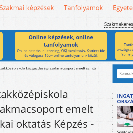
Szakmai képzések
Tanfolyamok
Egyet
Szakmakere
Online képzések, online
tanfolyamok
Tanfo
országsze
Online oktatás, e-learning, OKJ távoktatás. Kattints ide
95 hel
és válogass 165+ online tanfolyamunk közül.
szakközépiskola közgazdasági szakmacsoport emelt szintű
zakközépiskola
INGAT
ORSZ
zakmacsoport emelt
kai oktatás Képzés -
Segítőkés