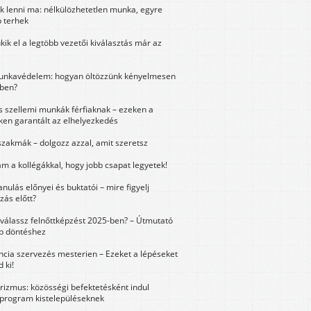
k lenni ma: nélkülözhetetlen munka, egyre
 terhek
kik el a legtöbb vezetői kiválasztás már az
unkavédelem: hogyan öltözzünk kényelmesen
ben?
és szellemi munkák férfiaknak – ezeken a
ken garantált az elhelyezkedés
szakmák – dolgozz azzal, amit szeretsz
m a kollégákkal, hogy jobb csapat legyetek!
anulás előnyei és buktatói – mire figyelj
zás előtt?
válassz felnőttképzést 2025-ben? – Útmutató
bb döntéshez
ncia szervezés mesterien – Ezeket a lépéseket
 ki!
urizmus: közösségi befektetésként indul
 program kistelepüléseknek