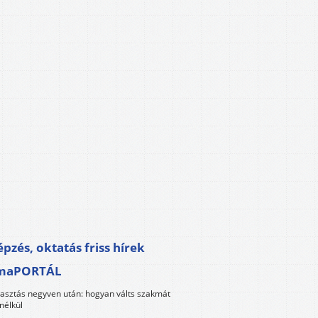
pzés, oktatás friss hírek
maPORTÁL
lasztás negyven után: hogyan válts szakmát
nélkül