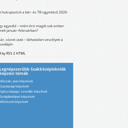
tt kulcspozíció a bér- és TB-ügyintéző 2026-
y egyedül – miért érzi magát sok ember
nek január–februárban?
sár, sózott utak – láthatatlan veszélyek a
bundáján
 by RSS 2 HTML
Legnépszerűbb Szakközépiskolák
képzési témák
Műszaki, ipari képzések
Gazdasági képzések
Egészségügyi, szociális képzések
Szolgáltatóipari képzések
Művészeti képzések