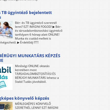
s TB ügyintéző bejelentett
s
Bér- és TB ügyintéző szeretnél
lenni? EZT IMÁDNI FOGOD! ▶ Bér-
és társadalombiztosítási ügyintéző
tanfolyam 6 hónap alatt ONLINE!
Munka és család mellett is
lvégezhető. ▶ Érdeklődj ITT!
 BÉRÜGYI MUNKATÁRS KÉPZÉS
NE
Minőségi ONLINE oktatás
keretében most
TÁRSADALOMBIZTOSÍTÁSI ÉS
BÉRÜGYI MUNKATÁRS lehetsz a
Stabil Tudás jóvoltából.
gképes könyvelő képzés
MÉRLEGKÉPES KÖNYVELŐ
SZERETNÉL LENNI? EZT IMÁDNI