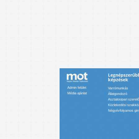
Legnépszerűb
képzések
Admin felület
Varrómunkás
Média ajánlat
Állatgondozó
Asztalosipari szerel
Közlekedési szakkö
Négyévfolyamos gim