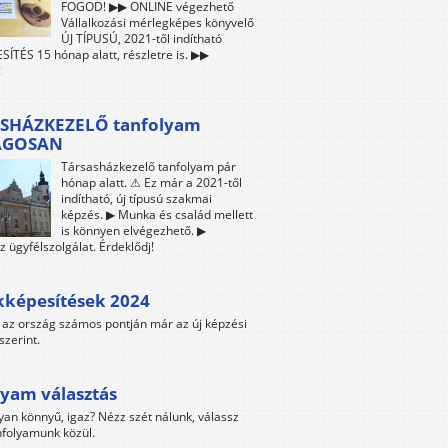
FOGOD! ▶▶ ONLINE végezhető
Vállalkozási mérlegképes könyvelő
ÚJ TÍPUSÚ, 2021-től indítható
ÍTÉS 15 hónap alatt, részletre is. ▶▶
!
SHÁZKEZELŐ tanfolyam
ÁGOSAN
Társasházkezelő tanfolyam pár
hónap alatt. ⚠ Ez már a 2021-től
indítható, új típusú szakmai
képzés. ▶ Munka és család mellett
is könnyen elvégezhető. ▶
z ügyfélszolgálat. Érdeklődj!
kképesítések 2024
az ország számos pontján már az új képzési
szerint.
yam választás
yan könnyű, igaz? Nézz szét nálunk, válassz
folyamunk közül.