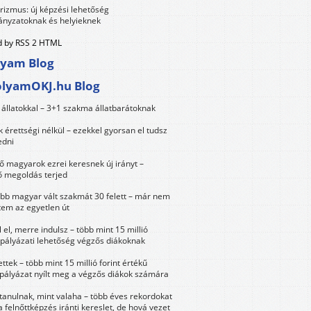
urizmus: új képzési lehetőség
nyzatoknak és helyieknek
 by RSS 2 HTML
lyam Blog
olyamOKJ.hu Blog
állatokkal – 3+1 szakma állatbarátoknak
érettségi nélkül – ezekkel gyorsan el tudsz
edni
 magyarok ezrei keresnek új irányt –
 megoldás terjed
öbb magyar vált szakmát 30 felett – már nem
tem az egyetlen út
 el, merre indulsz – több mint 15 millió
 pályázati lehetőség végzős diákoknak
ttek – több mint 15 millió forint értékű
 pályázat nyílt meg a végzős diákok számára
tanulnak, mint valaha – több éves rekordokat
a felnőttképzés iránti kereslet, de hová vezet