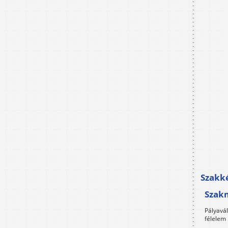
Szakké
Szak
Pályavá
félelem 