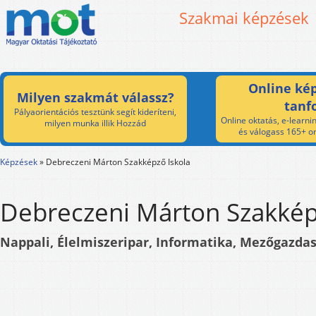
Szakmai képzések
Online kép
Milyen szakmát válassz?
tanf
Pályaorientációs tesztünk segít kideríteni,
Online oktatás, e-learnin
milyen munka illik Hozzád
és válogass 165+ on
Képzések
»
Debreczeni Márton Szakképző Iskola
Debreczeni Márton Szakkép
Nappali, Élelmiszeripar, Informatika, Mezőgazda