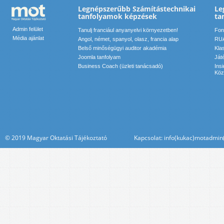
Legnépszerűbb Számítástechnikai
Le
tanfolyamok képzések
ta
Admin felület
Tanulj franciául anyanyelvi környezetben!
Font
Média ajánlat
Angol, német, spanyol, olasz, francia alap
RUA
Belső minőségügyi auditor akadémia
Kla
Joomla tanfolyam
Ját
Business Coach (üzleti tanácsadó)
Ins
Köz
© 2019 Magyar Oktatási Tájékoztató Kapcsolat: info(kukac)motadmin(