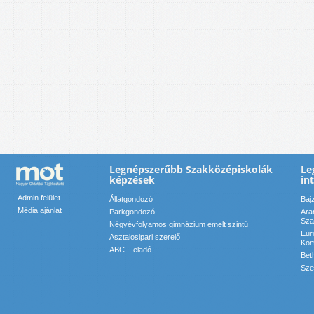
Legnépszerűbb Szakközépiskolák
Le
képzések
in
Admin felület
Állatgondozó
Baj
Média ajánlat
Parkgondozó
Ara
Sza
Négyévfolyamos gimnázium emelt szintű
Eur
Asztalosipari szerelő
Kom
ABC – eladó
Bet
Sze