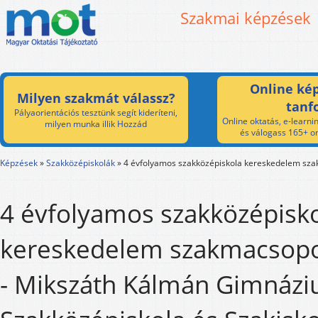
Szakmai képzések
Online kép
Milyen szakmát válassz?
tanf
Pályaorientációs tesztünk segít kideríteni,
Online oktatás, e-learnin
milyen munka illik Hozzád
és válogass 165+ on
Képzések
»
Szakközépiskolák
»
4 évfolyamos szakközépiskola kereskedelem sz
4 évfolyamos szakközépisk
kereskedelem szakmacsopo
- Mikszáth Kálmán Gimnázi