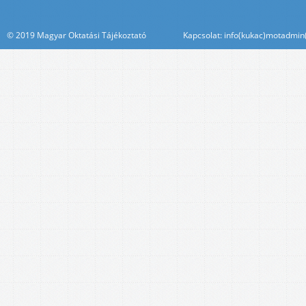
© 2019 Magyar Oktatási Tájékoztató Kapcsolat: info(kukac)motadmin(