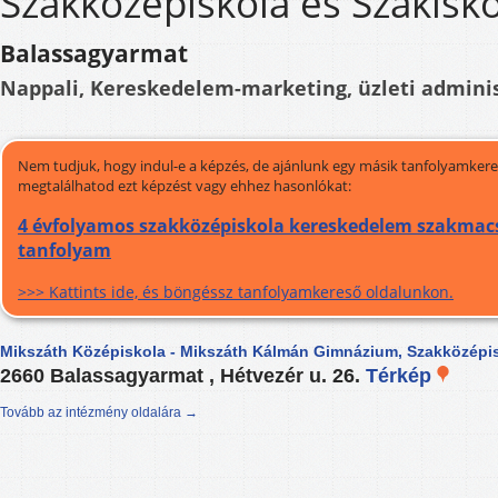
Szakközépiskola és Szakisko
Balassagyarmat
Nappali, Kereskedelem-marketing, üzleti adminis
Nem tudjuk, hogy indul-e a képzés, de ajánlunk egy másik tanfolyamkeres
megtalálhatod ezt képzést vagy ehhez hasonlókat:
4 évfolyamos szakközépiskola kereskedelem szakmacs
tanfolyam
>>> Kattints ide, és böngéssz tanfolyamkereső oldalunkon.
Mikszáth Középiskola - Mikszáth Kálmán Gimnázium, Szakközépis
2660 Balassagyarmat , Hétvezér u. 26.
Térkép
Tovább az intézmény oldalára →