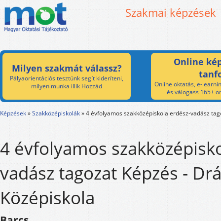
Szakmai képzések
Online kép
Milyen szakmát válassz?
tanf
Pályaorientációs tesztünk segít kideríteni,
Online oktatás, e-learnin
milyen munka illik Hozzád
és válogass 165+ on
Képzések
»
Szakközépiskolák
»
4 évfolyamos szakközépiskola erdész-vadász tag
4 évfolyamos szakközépisko
vadász tagozat Képzés - Dr
Középiskola
Barcs