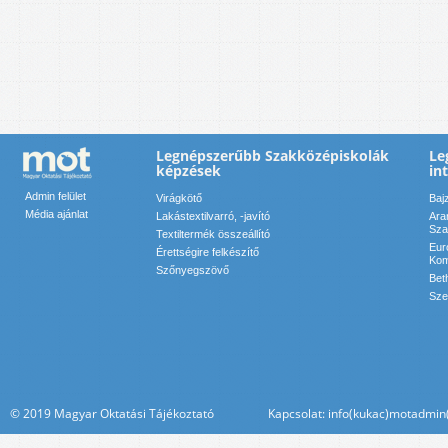
Legnépszerűbb Szakközépiskolák
Le
képzések
in
Admin felület
Virágkötő
Baj
Média ajánlat
Lakástextilvarró, -javító
Ara
Sza
Textiltermék összeállító
Eur
Érettségire felkészítő
Kom
Szőnyegszövő
Bet
Sze
© 2019 Magyar Oktatási Tájékoztató Kapcsolat: info(kukac)motadmin(