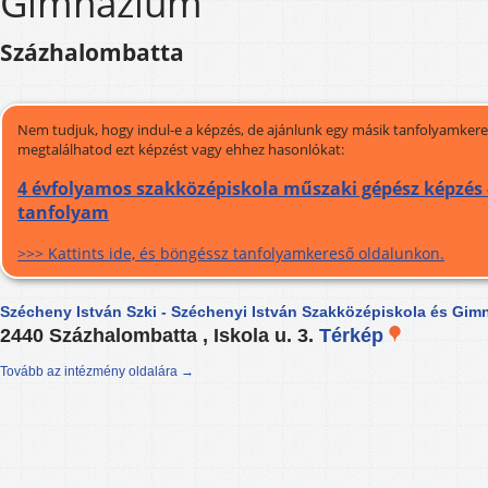
Gimnázium
Százhalombatta
Nem tudjuk, hogy indul-e a képzés, de ajánlunk egy másik tanfolyamkeres
megtalálhatod ezt képzést vagy ehhez hasonlókat:
4 évfolyamos szakközépiskola műszaki gépész képzés 
tanfolyam
>>> Kattints ide, és böngéssz tanfolyamkereső oldalunkon.
Szécheny István Szki - Széchenyi István Szakközépiskola és Gim
2440 Százhalombatta , Iskola u. 3.
Térkép
Tovább az intézmény oldalára →