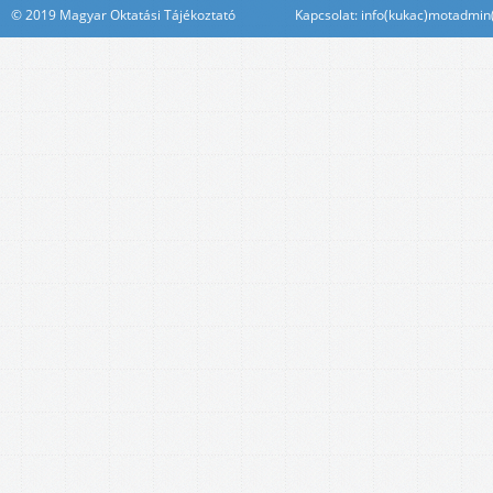
© 2019 Magyar Oktatási Tájékoztató Kapcsolat: info(kukac)motadmin(