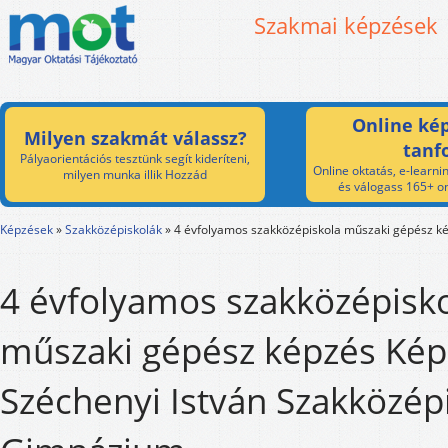
Szakmai képzések
Online kép
Milyen szakmát válassz?
tanf
Pályaorientációs tesztünk segít kideríteni,
Online oktatás, e-learnin
milyen munka illik Hozzád
és válogass 165+ on
Képzések
»
Szakközépiskolák
»
4 évfolyamos szakközépiskola műszaki gépész k
4 évfolyamos szakközépisk
műszaki gépész képzés Kép
Széchenyi István Szakközép