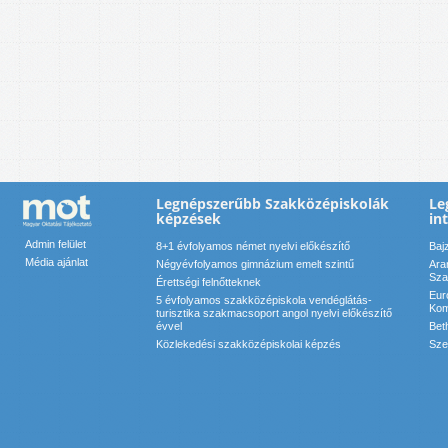
Legnépszerűbb Szakközépiskolák
Le
képzések
in
Admin felület
8+1 évfolyamos német nyelvi előkészítő
Baj
Média ajánlat
Négyévfolyamos gimnázium emelt szintű
Ara
Sza
Érettségi felnőtteknek
Eur
5 évfolyamos szakközépiskola vendéglátás-
Kom
turisztika szakmacsoport angol nyelvi előkészítő
évvel
Bet
Közlekedési szakközépiskolai képzés
Sze