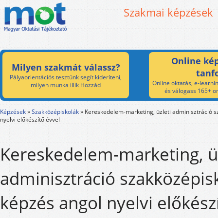
Szakmai képzések
Online kép
Milyen szakmát válassz?
tanf
Pályaorientációs tesztünk segít kideríteni,
Online oktatás, e-learnin
milyen munka illik Hozzád
és válogass 165+ on
Képzések
»
Szakközépiskolák
»
Kereskedelem-marketing, üzleti adminisztráció s
nyelvi előkészítő évvel
Kereskedelem-marketing, üz
adminisztráció szakközépisk
képzés angol nyelvi előkész