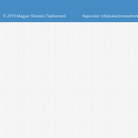
© 2019 Magyar Oktatási Tájékoztató Kapcsolat: info(kukac)motadmin(