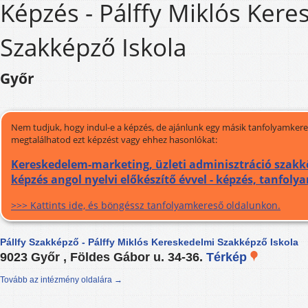
Képzés - Pálffy Miklós Ker
Szakképző Iskola
Győr
Nem tudjuk, hogy indul-e a képzés, de ajánlunk egy másik tanfolyamkeres
megtalálhatod ezt képzést vagy ehhez hasonlókat:
Kereskedelem-marketing, üzleti adminisztráció szakk
képzés angol nyelvi előkészítő évvel - képzés, tanfoly
>>> Kattints ide, és böngéssz tanfolyamkereső oldalunkon.
Pállfy Szakképző - Pálffy Miklós Kereskedelmi Szakképző Iskola
9023 Győr , Földes Gábor u. 34-36.
Térkép
Tovább az intézmény oldalára →