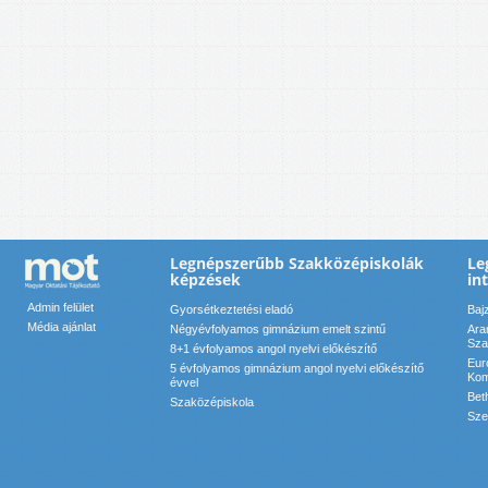
Legnépszerűbb Szakközépiskolák
Le
képzések
in
Admin felület
Gyorsétkeztetési eladó
Baj
Média ajánlat
Négyévfolyamos gimnázium emelt szintű
Ara
Sza
8+1 évfolyamos angol nyelvi előkészítő
Eur
5 évfolyamos gimnázium angol nyelvi előkészítő
Kom
évvel
Bet
Szaközépiskola
Sze