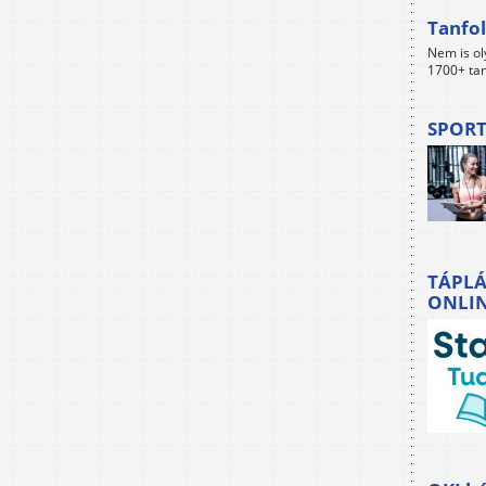
Tanfol
Nem is ol
1700+ tan
SPORT
TÁPLÁ
ONLI