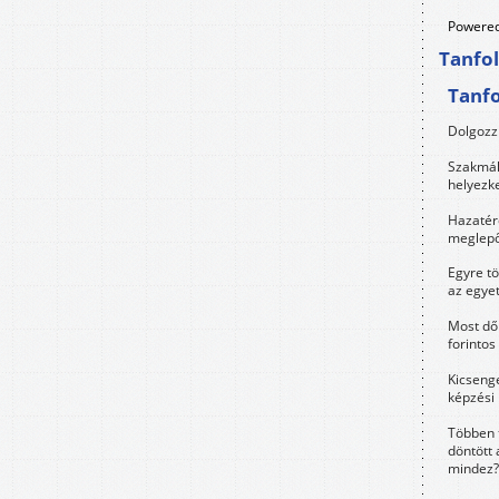
Powered
Tanfo
Tanf
Dolgozz 
Szakmák 
helyezk
Hazatérő
meglepő
Egyre t
az egye
Most dől
forintos
Kicsenge
képzési
Többen 
döntött 
mindez?