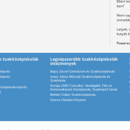
Miért le
ban?
Nem vag
üresebb
Latyak, 
kutyák 
Powered
b Szakközépiskolák
Legnépszerűbb Szakközépiskolák
intézmények
 képzés
Bajza József Gimnázium és Szakközépiskola
 képzés
Arany János Műszaki Szakközépiskola és
Szakiskola
Európa 2000 Turisztika- Vendéglátó, Film és
özépiskola képzés
Kommunikációs Középiskola, Szakképző iskola
ő
Bethlen Gábor Szakközépiskola
Szersa Oktatási Központ