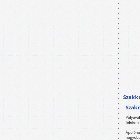
Szakké
Szak
Pályavá
félelem 
Ápolóna
nagyobb