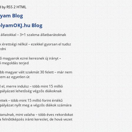
 by RSS 2 HTML
lyam Blog
olyamOKJ.hu Blog
állatokkal – 3+1 szakma állatbarátoknak
érettségi nélkül – ezekkel gyorsan el tudsz
edni
 magyarok ezrei keresnek új irányt –
 megoldás terjed
öbb magyar vált szakmát 30 felett – már nem
tem az egyetlen út
 el, merre indulsz – több mint 15 millió
 pályázati lehetőség végzős diákoknak
ttek – több mint 15 millió forint értékű
 pályázat nyílt meg a végzős diákok számára
tanulnak, mint valaha – több éves rekordokat
a felnőttképzés iránti kereslet, de hová vezet