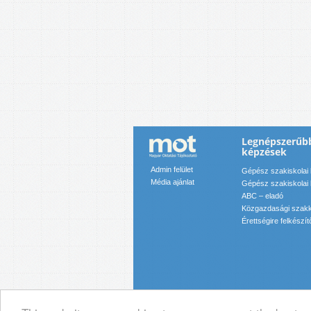
Legnépszerűb
képzések
Admin felület
Gépész szakiskolai
Média ajánlat
Gépész szakiskolai
ABC – eladó
Közgazdasági szakk
Érettségire felkészít