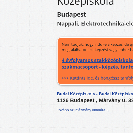
Középiskola
Budapest
Nappali, Elektrotechnika-el
Nem tudjuk, hogy indul-e a képzés, de a
megtalálhatod ezt képzést vagy ehhez h
4 évfolyamos szakközépiskola 
szakmacsoport - képzés, tanf
>>> Kattints ide, és böngéssz tanf
Budai Középiskola - Budai Középisko
1126 Budapest , Márvány u. 3
Tovább az intézmény oldalára →