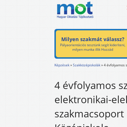
Milyen szakmát válassz?
Pályaorientációs tesztünk segít kideríteni,
milyen munka illik Hozzád
Képzések
»
Szakközépiskolák
»
4 évfolyamos s
4 évfolyamos s
elektronikai-ele
szakmacsoport 