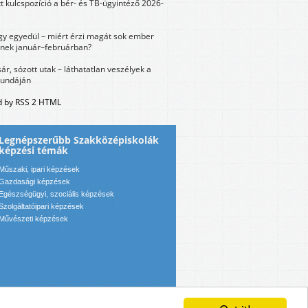
tt kulcspozíció a bér- és TB-ügyintéző 2026-
y egyedül – miért érzi magát sok ember
nek január–februárban?
sár, sózott utak – láthatatlan veszélyek a
bundáján
 by RSS 2 HTML
Legnépszerűbb Szakközépiskolák
képzési témák
Műszaki, ipari képzések
Gazdasági képzések
Egészségügyi, szociális képzések
Szolgáltatóipari képzések
Művészeti képzések