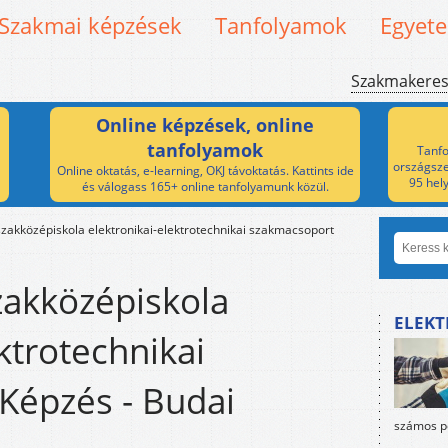
Szakmai képzések
Tanfolyamok
Egyet
Szakmakere
Online képzések, online
tanfolyamok
Tanfo
országsze
Online oktatás, e-learning, OKJ távoktatás. Kattints ide
95 hel
és válogass 165+ online tanfolyamunk közül.
zakközépiskola elektronikai-elektrotechnikai szakmacsoport
zakközépiskola
ELEKT
ktrotechnikai
Képzés - Budai
számos po