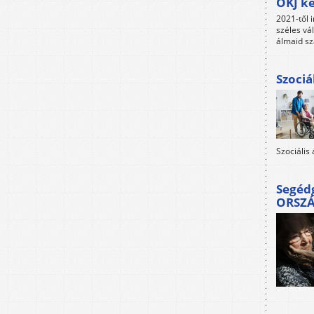
OKJ ké
2021-től i
széles vá
álmaid sz
Szociá
Szociális
Segéd
ORSZ