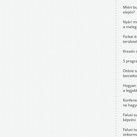
Miért bu
elején?
Nyári m
a meleg
Fizikai 
területe
Kreatív 
5 progra
Online t
beiratko
Hogyan 
a legjo
Konfere
ne hagyd
Falusi t
képzési
Falusi t
önkormá