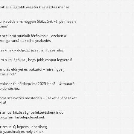
kik el a legtöbb vezetői kiválasztás már az
unkavédelem: hogyan öltözzünk kényelmesen
ben?
és szellemi munkák férfiaknak – ezeken a
ken garantált az elhelyezkedés
szakmák – dolgozz azzal, amit szeretsz
m a kollégákkal, hogy jobb csapat legyetek!
anulás előnyei és buktatói – mire figyelj
zás előtt?
válassz felnőttképzést 2025-ben? – Útmutató
bb döntéshez
ncia szervezés mesterien – Ezeket a lépéseket
 ki!
urizmus: közösségi befektetésként indul
 program kistelepüléseknek
urizmus: új képzési lehetőség
nyzatoknak és helyieknek