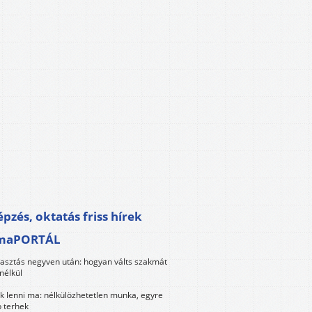
pzés, oktatás friss hírek
maPORTÁL
lasztás negyven után: hogyan válts szakmát
nélkül
k lenni ma: nélkülözhetetlen munka, egyre
 terhek