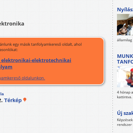
Nyílás
ektronika
államilag
jánlunk egy másik tanfolyamkereső oldalt, ahol
asonlókat:
MUNK
elektronikai-elektrotechnikai
TANF
olyam
olyamkereső oldalunkon.
4 hónap al
la
kattintva.
2.
Térkép
Új sza
Képzések 
rendszer 