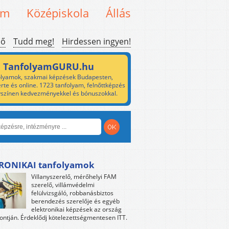
em
Középiskola
Állás
ső
Tudd meg!
Hirdessen ingyen!
TanfolyamGURU.hu
lyamok, szakmai képzések Budapesten,
rte és online. 1723 tanfolyam, felnőttképzés
yszínen kedvezményekkel és bónuszokkal.
RONIKAI tanfolyamok
Villanyszerelő, mérőhelyi FAM
szerelő, villámvédelmi
felülvizsgáló, robbanásbiztos
berendezés szerelője és egyéb
elektronikai képzések az ország
ntján. Érdeklődj kötelezettségmentesen ITT.