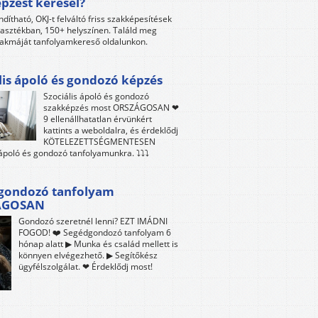
pzést keresel?
ndítható, OKJ-t felváltó friss szakképesítések
lasztékban, 150+ helyszínen. Találd meg
akmáját tanfolyamkereső oldalunkon.
lis ápoló és gondozó képzés
Szociális ápoló és gondozó
szakképzés most ORSZÁGOSAN ❤
9 ellenállhatatlan érvünkért
kattints a weboldalra, és érdeklődj
KÖTELEZETTSÉGMENTESEN
 ápoló és gondozó tanfolyamunkra. ⤵⤵⤵
gondozó tanfolyam
ÁGOSAN
Gondozó szeretnél lenni? EZT IMÁDNI
FOGOD! ❤️ Segédgondozó tanfolyam 6
hónap alatt ▶ Munka és család mellett is
könnyen elvégezhető. ▶ Segítőkész
ügyfélszolgálat. ❤ Érdeklődj most!