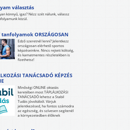
yam választás
yan könnyű, igaz? Nézz szét nálunk, válassz
folyamunk közül.
 tanfolyamok ORSZÁGOSAN
Edző szeretnél lenni? Jelentkezz
országosan elérhető sportos
képzéseinkre. Nincs rejtett költség,
és kamatmentes részletekben is
fizethetsz!
LKOZÁSI TANÁCSADÓ KÉPZÉS
NE
Minőségi ONLINE oktatás
keretében most TÁPLÁLKOZÁSI
TANÁCSADÓ lehetsz a Stabil
Tudás jóvoltából. Várjuk
jelentkezésed, ha fontos számodra
az egészség, és szívesen segítenél
a környezetedben élőknek