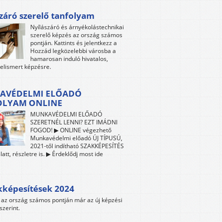
záró szerelő tanfolyam
Nyílászáró és árnyékolástechnikai
szerelő képzés az ország számos
pontján. Kattints és jelentkezz a
Hozzád legközelebbi városba a
hamarosan induló hivatalos,
 elismert képzésre.
AVÉDELMI ELŐADÓ
OLYAM ONLINE
MUNKAVÉDELMI ELŐADÓ
SZERETNÉL LENNI? EZT IMÁDNI
FOGOD! ▶ ONLINE végezhető
Munkavédelmi előadó ÚJ TÍPUSÚ,
2021-től indítható SZAKKÉPESÍTÉS
att, részletre is. ▶ Érdeklődj most ide
kképesítések 2024
az ország számos pontján már az új képzési
szerint.