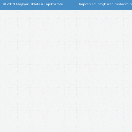
© 2019 Magyar Oktatási Tájékoztató Kapcsolat: info(kukac)motadmin(