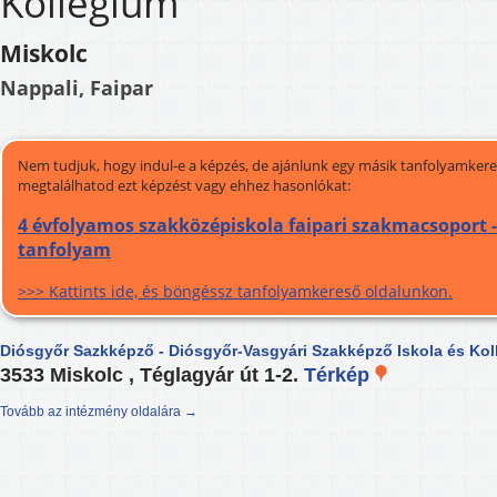
Kollégium
Miskolc
Nappali, Faipar
Nem tudjuk, hogy indul-e a képzés, de ajánlunk egy másik tanfolyamkeres
megtalálhatod ezt képzést vagy ehhez hasonlókat:
4 évfolyamos szakközépiskola faipari szakmacsoport -
tanfolyam
>>> Kattints ide, és böngéssz tanfolyamkereső oldalunkon.
Diósgyőr Sazkképző - Diósgyőr-Vasgyári Szakképző Iskola és Ko
3533 Miskolc , Téglagyár út 1-2.
Térkép
Tovább az intézmény oldalára →