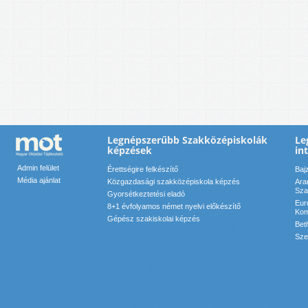
Legnépszerűbb Szakközépiskolák
Le
képzések
in
Admin felület
Érettségire felkészítő
Baj
Média ajánlat
Közgazdasági szakközépiskola képzés
Ara
Sza
Gyorsétkeztetési eladó
Eur
8+1 évfolyamos német nyelvi előkészítő
Kom
Gépész szakiskolai képzés
Bet
Sze