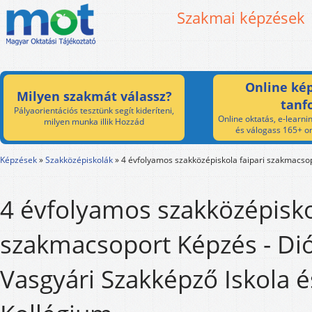
Szakmai képzések
Online kép
Milyen szakmát válassz?
tanf
Pályaorientációs tesztünk segít kideríteni,
Online oktatás, e-learnin
milyen munka illik Hozzád
és válogass 165+ on
Képzések
»
Szakközépiskolák
»
4 évfolyamos szakközépiskola faipari szakmacso
4 évfolyamos szakközépiskol
szakmacsoport Képzés - Di
Vasgyári Szakképző Iskola é