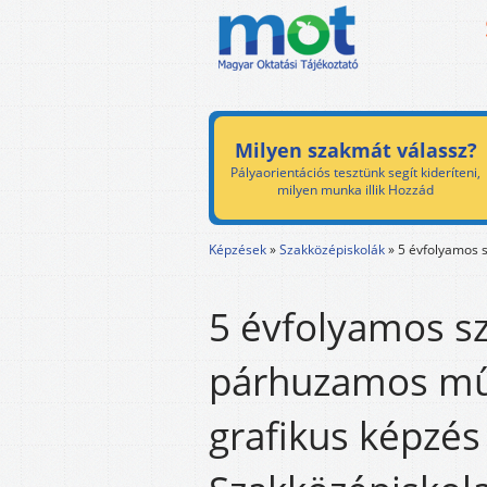
Milyen szakmát válassz?
Pályaorientációs tesztünk segít kideríteni,
milyen munka illik Hozzád
Képzések
»
Szakközépiskolák
»
5 évfolyamos 
5 évfolyamos s
párhuzamos műv
grafikus képzés