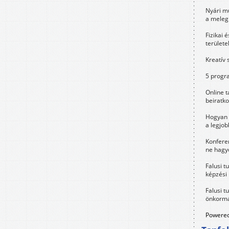
Nyári m
a meleg
Fizikai 
területe
Kreatív 
5 progra
Online t
beiratko
Hogyan 
a legjo
Konfere
ne hagyd
Falusi t
képzési
Falusi t
önkormá
Powered