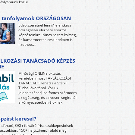
folyamunk közül.
 tanfolyamok ORSZÁGOSAN
Edző szeretnél lenni? Jelentkezz
országosan elérhető sportos
képzéseinkre. Nincs rejtett költség,
és kamatmentes részletekben is
fizethetsz!
LKOZÁSI TANÁCSADÓ KÉPZÉS
NE
Minőségi ONLINE oktatás
keretében most TÁPLÁLKOZÁSI
TANÁCSADÓ lehetsz a Stabil
Tudás jóvoltából. Várjuk
jelentkezésed, ha fontos számodra
az egészség, és szívesen segítenél
a környezetedben élőknek
pzést keresel?
ndítható, OKJ-t felváltó friss szakképesítések
lasztékban, 150+ helyszínen. Találd meg