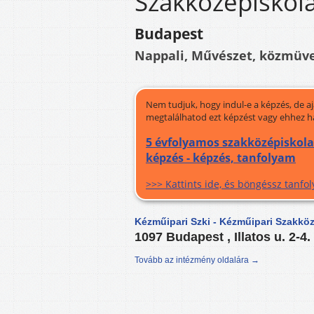
Szakközépiskola
Budapest
Nappali, Művészet, közmüv
Nem tudjuk, hogy indul-e a képzés, de a
megtalálhatod ezt képzést vagy ehhez h
5 évfolyamos szakközépiskol
képzés - képzés, tanfolyam
>>> Kattints ide, és böngéssz tanf
Kézműipari Szki - Kézműipari Szakköz
1097 Budapest , Illatos u. 2-4.
Tovább az intézmény oldalára →