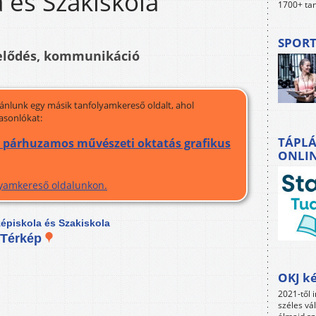
 és Szakiskola
1700+ tan
SPORT
elődés, kommunikáció
jánlunk egy másik tanfolyamkereső oldalt, ahol
asonlókat:
TÁPLÁ
a párhuzamos művészeti oktatás grafikus
ONLI
olyamkereső oldalunkon.
épiskola és Szakiskola
Térkép
OKJ ké
2021-től i
széles vá