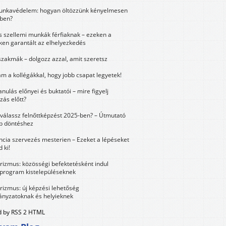
unkavédelem: hogyan öltözzünk kényelmesen
ben?
és szellemi munkák férfiaknak – ezeken a
ken garantált az elhelyezkedés
szakmák – dolgozz azzal, amit szeretsz
m a kollégákkal, hogy jobb csapat legyetek!
anulás előnyei és buktatói – mire figyelj
zás előtt?
válassz felnőttképzést 2025-ben? – Útmutató
bb döntéshez
ncia szervezés mesterien – Ezeket a lépéseket
 ki!
urizmus: közösségi befektetésként indul
 program kistelepüléseknek
urizmus: új képzési lehetőség
nyzatoknak és helyieknek
 by RSS 2 HTML