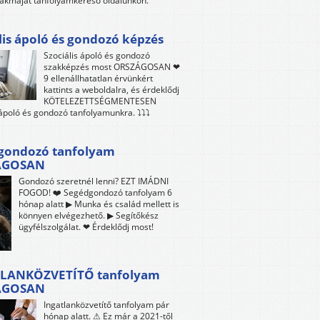
akmáját tanfolyamkereső oldalunkon.
lis ápoló és gondozó képzés
Szociális ápoló és gondozó
szakképzés most ORSZÁGOSAN ❤
9 ellenállhatatlan érvünkért
kattints a weboldalra, és érdeklődj
KÖTELEZETTSÉGMENTESEN
 ápoló és gondozó tanfolyamunkra. ⤵⤵⤵
gondozó tanfolyam
ÁGOSAN
Gondozó szeretnél lenni? EZT IMÁDNI
FOGOD! ❤️ Segédgondozó tanfolyam 6
hónap alatt ▶ Munka és család mellett is
könnyen elvégezhető. ▶ Segítőkész
ügyfélszolgálat. ❤ Érdeklődj most!
LANKÖZVETÍTŐ tanfolyam
ÁGOSAN
Ingatlanközvetítő tanfolyam pár
hónap alatt. ⚠ Ez már a 2021-től