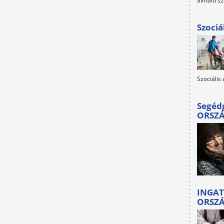
álmaid sz
Szociá
Szociális
Segéd
ORSZ
INGAT
ORSZ