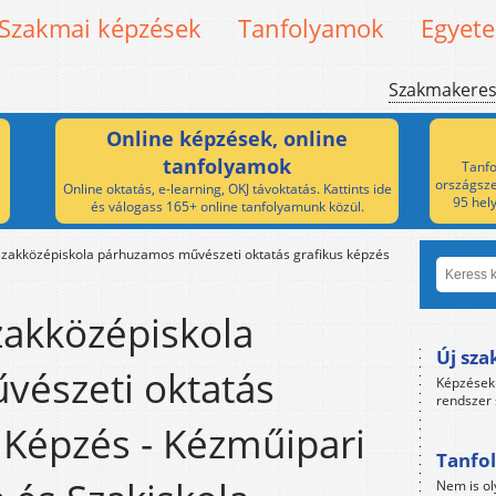
Szakmai képzések
Tanfolyamok
Egyet
Szakmakere
Online képzések, online
tanfolyamok
Tanfo
országsze
Online oktatás, e-learning, OKJ távoktatás. Kattints ide
95 hel
és válogass 165+ online tanfolyamunk közül.
szakközépiskola párhuzamos művészeti oktatás grafikus képzés
zakközépiskola
Új sza
észeti oktatás
Képzések 
rendszer 
 Képzés - Kézműipari
Tanfol
Nem is ol