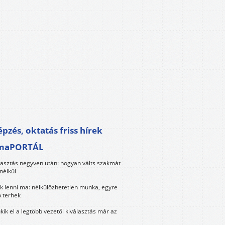
pzés, oktatás friss hírek
maPORTÁL
lasztás negyven után: hogyan válts szakmát
nélkül
k lenni ma: nélkülözhetetlen munka, egyre
 terhek
kik el a legtöbb vezetői kiválasztás már az