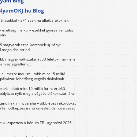
lyam Blog
olyamOKJ.hu Blog
állatokkal – 3+1 szakma állatbarátoknak
érettségi nélkül – ezekkel gyorsan el tudsz
edni
 magyarok ezrei keresnek új irányt –
 megoldás terjed
öbb magyar vált szakmát 30 felett – már nem
tem az egyetlen út
 el, merre indulsz – több mint 15 millió
 pályázati lehetőség végzős diákoknak
ttek – több mint 15 millió forint értékű
 pályázat nyílt meg a végzős diákok számára
tanulnak, mint valaha – több éves rekordokat
a felnőttképzés iránti kereslet, de hová vezet
tt kulcspozíció a bér- és TB-ügyintéző 2026-