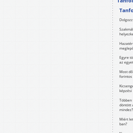
Tanfo
Tanf
Dolgozz 
Szakmák 
helyezk
Hazatérő
meglepő
Egyre t
az egye
Most dől
forintos
Kicsenge
képzési
Többen 
döntött 
mindez?
Miért le
ban?