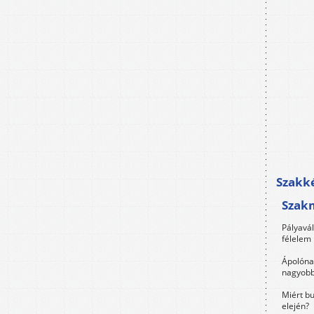
Szakké
Szak
Pályavá
félelem 
Ápolóna
nagyobb
Miért bu
elején?