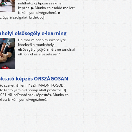
indítható, új típusú szakmai
képzés. ▶ Munka és család mellett
is könnyen elvégezhető. ▶
z ügyfélszolgálat. Érdeklődj!
elyi elsősegély e-learning
Ha már minden munkahelyre
kötelező a munkahelyi
elsősegélynyújtó, miért ne tanulnál
otthonról és élvezetesen?
oktató képzés ORSZÁGOSAN
tó szeretnél lenni? EZT IMÁDNI FOGOD!
tó tanfolyam 6-8 hónap alatt profiktól! ÚJ
021-től indítható szakképesítés. Munka és
llett is könnyen elvégezhető.