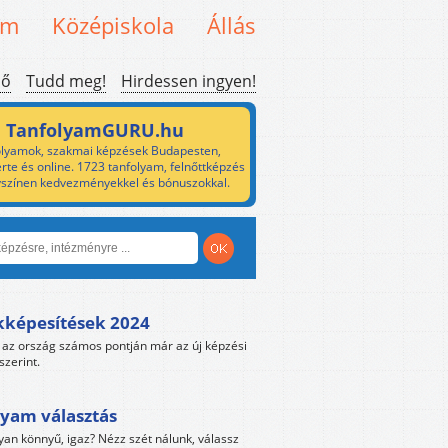
em
Középiskola
Állás
ső
Tudd meg!
Hirdessen ingyen!
TanfolyamGURU.hu
lyamok, szakmai képzések Budapesten,
rte és online. 1723 tanfolyam, felnőttképzés
yszínen kedvezményekkel és bónuszokkal.
kképesítések 2024
az ország számos pontján már az új képzési
szerint.
yam választás
yan könnyű, igaz? Nézz szét nálunk, válassz