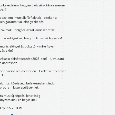
unkavédelem: hogyan öltözzünk kényelmesen
ben?
és szellemi munkák férfiaknak – ezeken a
ken garantált az elhelyezkedés
szakmák – dolgozz azzal, amit szeretsz
m a kollégákkal, hogy jobb csapat legyetek!
anulás előnyei és buktatói – mire figyelj
zás előtt?
válassz felnőttképzést 2025-ben? – Útmutató
bb döntéshez
ncia szervezés mesterien – Ezeket a lépéseket
 ki!
urizmus: közösségi befektetésként indul
 program kistelepüléseknek
urizmus: új képzési lehetőség
nyzatoknak és helyieknek
 by RSS 2 HTML