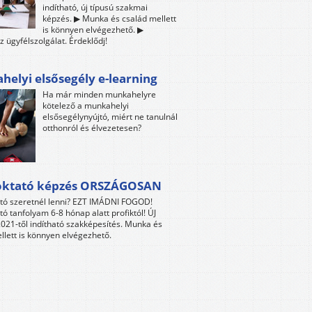
indítható, új típusú szakmai
képzés. ▶ Munka és család mellett
is könnyen elvégezhető. ▶
z ügyfélszolgálat. Érdeklődj!
elyi elsősegély e-learning
Ha már minden munkahelyre
kötelező a munkahelyi
elsősegélynyújtó, miért ne tanulnál
otthonról és élvezetesen?
oktató képzés ORSZÁGOSAN
tó szeretnél lenni? EZT IMÁDNI FOGOD!
tó tanfolyam 6-8 hónap alatt profiktól! ÚJ
021-től indítható szakképesítés. Munka és
llett is könnyen elvégezhető.