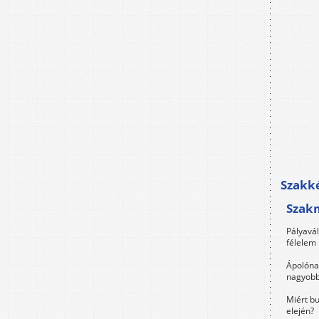
Szakké
Szak
Pályavá
félelem 
Ápolóna
nagyobb
Miért bu
elején?