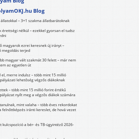
lyam Blog
olyamOKJ.hu Blog
állatokkal – 3+1 szakma állatbarátoknak
érettségi nélkül – ezekkel gyorsan el tudsz
edni
 magyarok ezrei keresnek új irányt –
 megoldás terjed
öbb magyar vált szakmát 30 felett – már nem
tem az egyetlen út
 el, merre indulsz – több mint 15 millió
 pályázati lehetőség végzős diákoknak
ttek – több mint 15 millió forint értékű
 pályázat nyílt meg a végzős diákok számára
tanulnak, mint valaha – több éves rekordokat
a felnőttképzés iránti kereslet, de hová vezet
tt kulcspozíció a bér- és TB-ügyintéző 2026-