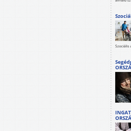
álmaid sz
Szociá
Szociális
Segéd
ORSZ
INGAT
ORSZ