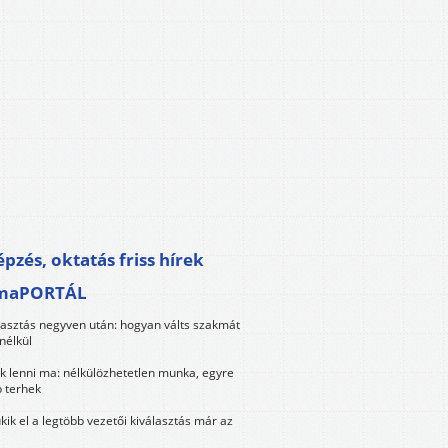
pzés, oktatás friss hírek
maPORTÁL
lasztás negyven után: hogyan válts szakmát
nélkül
k lenni ma: nélkülözhetetlen munka, egyre
 terhek
kik el a legtöbb vezetői kiválasztás már az