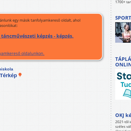
1700+ tan
SPORT
jánlunk egy másik tanfolyamkereső oldalt, ahol
asonlókat:
 táncművészeti képzés - képzés,
olyamkereső oldalunkon.
TÁPLÁ
ONLI
piskola
Térkép
OKJ ké
2021-től i
széles vá