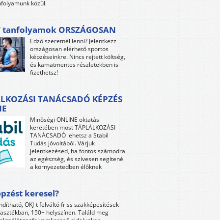
folyamunk közül.
 tanfolyamok ORSZÁGOSAN
Edző szeretnél lenni? Jelentkezz
országosan elérhető sportos
képzéseinkre. Nincs rejtett költség,
és kamatmentes részletekben is
fizethetsz!
LKOZÁSI TANÁCSADÓ KÉPZÉS
NE
Minőségi ONLINE oktatás
keretében most TÁPLÁLKOZÁSI
TANÁCSADÓ lehetsz a Stabil
Tudás jóvoltából. Várjuk
jelentkezésed, ha fontos számodra
az egészség, és szívesen segítenél
a környezetedben élőknek
pzést keresel?
ndítható, OKJ-t felváltó friss szakképesítések
lasztékban, 150+ helyszínen. Találd meg