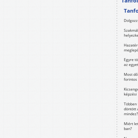
Tanfo
Tanf
Dolgozz 
Szakmák 
helyezk
Hazatérő
meglepő
Egyre t
az egye
Most dől
forintos
Kicsenge
képzési
Többen 
döntött 
mindez?
Miért le
ban?