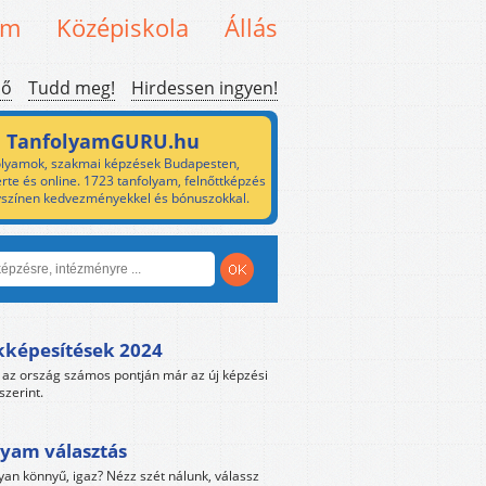
em
Középiskola
Állás
ső
Tudd meg!
Hirdessen ingyen!
TanfolyamGURU.hu
lyamok, szakmai képzések Budapesten,
rte és online. 1723 tanfolyam, felnőttképzés
yszínen kedvezményekkel és bónuszokkal.
kképesítések 2024
az ország számos pontján már az új képzési
szerint.
yam választás
yan könnyű, igaz? Nézz szét nálunk, válassz