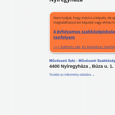
Nem tudjuk, hogy indul-e a képzés, de a
megtalálhatod ezt képzést vagy ehhez h
4 évfolyamos szakközépiskola
tanfolyam
>>> Kattints ide, és böngéssz tanf
Művészeti Szki - Művészeti Szakközé
4400 Nyíregyháza , Búza u. 1.
Tovább az intézmény oldalára →