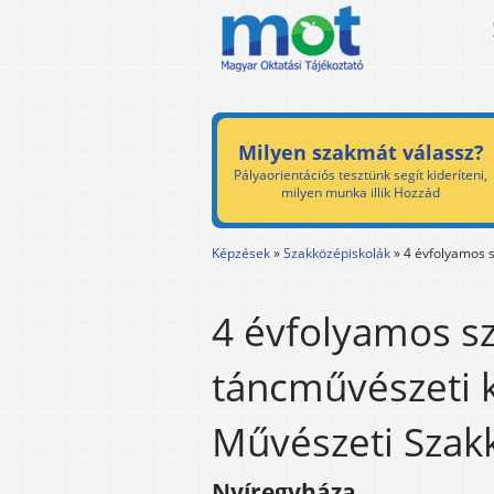
Milyen szakmát válassz?
Pályaorientációs tesztünk segít kideríteni,
milyen munka illik Hozzád
Képzések
»
Szakközépiskolák
»
4 évfolyamos 
4 évfolyamos s
táncművészeti 
Művészeti Szak
Nyíregyháza