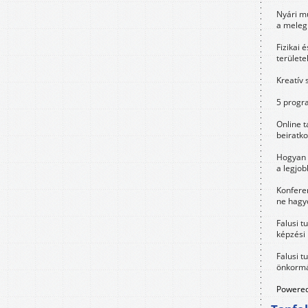
Nyári m
a meleg
Fizikai 
területe
Kreatív 
5 progra
Online t
beiratko
Hogyan 
a legjo
Konfere
ne hagyd
Falusi t
képzési
Falusi t
önkormá
Powered