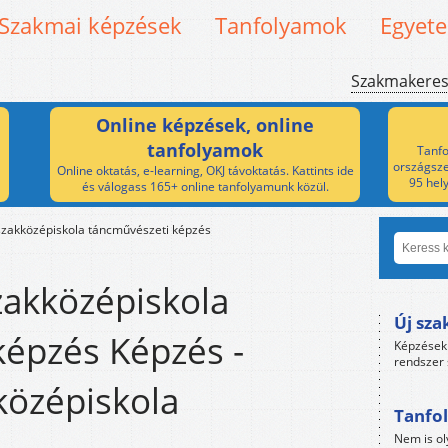
Szakmai képzések
Tanfolyamok
Egyet
Szakmakere
Online képzések, online
tanfolyamok
Tanfo
országsze
Online oktatás, e-learning, OKJ távoktatás. Kattints ide
95 hel
és válogass 165+ online tanfolyamunk közül.
szakközépiskola táncművészeti képzés
zakközépiskola
Új sza
képzés Képzés -
Képzések 
rendszer 
középiskola
Tanfol
Nem is ol