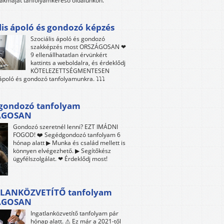
akmáját tanfolyamkereső oldalunkon.
lis ápoló és gondozó képzés
Szociális ápoló és gondozó
szakképzés most ORSZÁGOSAN ❤
9 ellenállhatatlan érvünkért
kattints a weboldalra, és érdeklődj
KÖTELEZETTSÉGMENTESEN
 ápoló és gondozó tanfolyamunkra. ⤵⤵⤵
gondozó tanfolyam
ÁGOSAN
Gondozó szeretnél lenni? EZT IMÁDNI
FOGOD! ❤️ Segédgondozó tanfolyam 6
hónap alatt ▶ Munka és család mellett is
könnyen elvégezhető. ▶ Segítőkész
ügyfélszolgálat. ❤ Érdeklődj most!
LANKÖZVETÍTŐ tanfolyam
ÁGOSAN
Ingatlanközvetítő tanfolyam pár
hónap alatt. ⚠ Ez már a 2021-től