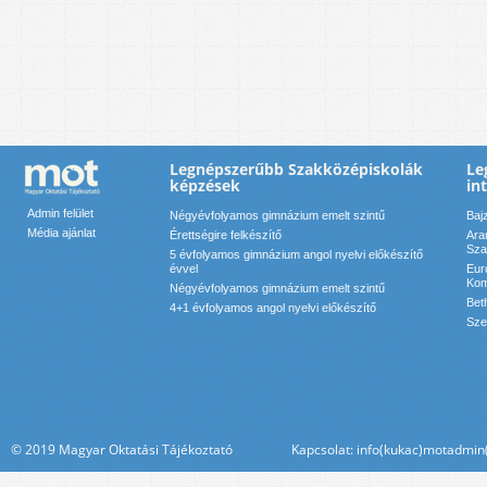
Legnépszerűbb Szakközépiskolák
Le
képzések
in
Admin felület
Négyévfolyamos gimnázium emelt szintű
Baj
Média ajánlat
Érettségire felkészítő
Ara
Sza
5 évfolyamos gimnázium angol nyelvi előkészítő
évvel
Eur
Kom
Négyévfolyamos gimnázium emelt szintű
Bet
4+1 évfolyamos angol nyelvi előkészítő
Sze
© 2019 Magyar Oktatási Tájékoztató Kapcsolat: info(kukac)motadmin(