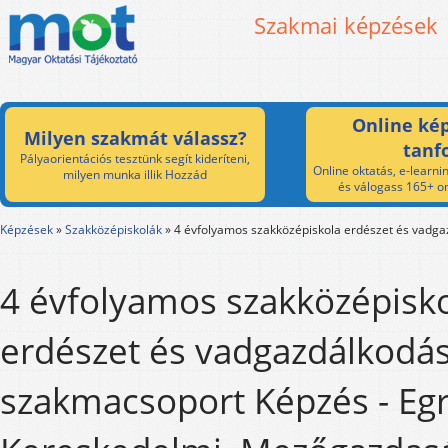
Szakmai képzések
Online kép
Milyen szakmát válassz?
tanf
Pályaorientációs tesztünk segít kideríteni,
Online oktatás, e-learnin
milyen munka illik Hozzád
és válogass 165+ on
Képzések
»
Szakközépiskolák
»
4 évfolyamos szakközépiskola erdészet és vadg
4 évfolyamos szakközépisk
erdészet és vadgazdálkodá
szakmacsoport Képzés - Egr