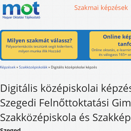
Szakmai képzések
Online kép
Milyen szakmát válassz?
tanf
Pályaorientációs tesztünk segít kideríteni,
Online oktatás, e-learnin
milyen munka illik Hozzád
és válogass 165+ on
Képzések
»
Szakközépiskolák
»
Digitális középiskolai képzés
Digitális középiskolai képzé
Szegedi Felnőttoktatási Gi
Szakközépiskola és Szakkép
Szeged