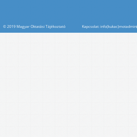
© 2019 Magyar Oktatási Tájékoztató Kapcsolat: info(kukac)motadmin(