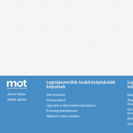
Legnépszerűbb Szakközépiskolák
Le
képzések
in
Admin felület
Varrómunkás
Baj
Média ajánlat
Parkgondozó
Ara
Sza
Ügyviteli szakközépiskolai képzés
Eur
Érettségi felnőtteknek
Kom
Állattartó telepi munkás
Bet
Sze