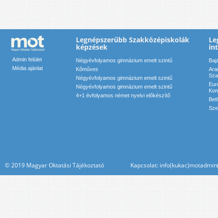
Legnépszerűbb Szakközépiskolák
Le
képzések
in
Admin felület
Négyévfolyamos gimnázium emelt szintű
Baj
Média ajánlat
Kőműves
Ara
Sza
Négyévfolyamos gimnázium emelt szintű
Eur
Négyévfolyamos gimnázium emelt szintű
Kom
4+1 évfolyamos német nyelvi előkészítő
Bet
Sze
© 2019 Magyar Oktatási Tájékoztató Kapcsolat: info(kukac)motadmin(