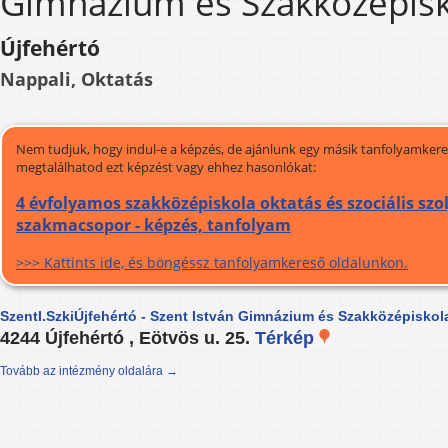
Gimnázium és Szakközépis
Újfehértó
Nappali, Oktatás
Nem tudjuk, hogy indul-e a képzés, de ajánlunk egy másik tanfolyamkeres
megtalálhatod ezt képzést vagy ehhez hasonlókat:
4 évfolyamos szakközépiskola oktatás és szociális szo
szakmacsopor - képzés, tanfolyam
>>> Kattints ide, és böngéssz tanfolyamkereső oldalunkon.
SzentI.SzkiÚjfehértó - Szent István Gimnázium és Szakközépiskol
4244 Újfehértó , Eötvös u. 25.
Térkép
Tovább az intézmény oldalára →