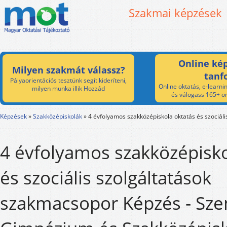
Szakmai képzések
Online kép
Milyen szakmát válassz?
tanf
Pályaorientációs tesztünk segít kideríteni,
Online oktatás, e-learnin
milyen munka illik Hozzád
és válogass 165+ on
Képzések
»
Szakközépiskolák
»
4 évfolyamos szakközépiskola oktatás és szociál
4 évfolyamos szakközépisko
és szociális szolgáltatások
szakmacsopor Képzés - Szen