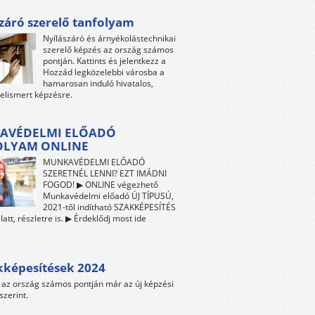
záró szerelő tanfolyam
Nyílászáró és árnyékolástechnikai
szerelő képzés az ország számos
pontján. Kattints és jelentkezz a
Hozzád legközelebbi városba a
hamarosan induló hivatalos,
 elismert képzésre.
AVÉDELMI ELŐADÓ
OLYAM ONLINE
MUNKAVÉDELMI ELŐADÓ
SZERETNÉL LENNI? EZT IMÁDNI
FOGOD! ▶ ONLINE végezhető
Munkavédelmi előadó ÚJ TÍPUSÚ,
2021-től indítható SZAKKÉPESÍTÉS
att, részletre is. ▶ Érdeklődj most ide
kképesítések 2024
az ország számos pontján már az új képzési
szerint.