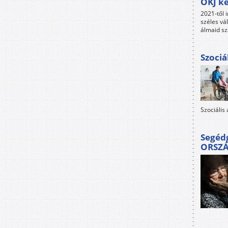
OKJ ké
2021-től i
széles vá
álmaid sz
Szociá
Szociális
Segéd
ORSZ