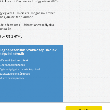
tt kulcspozíció a bér- és TB-ügyintéző 2026-
y egyedül – miért érzi magát sok ember
nek január–februárban?
sár, sózott utak – láthatatlan veszélyek a
bundáján
 by RSS 2 HTML
Legnépszerűbb Szakközépiskolák
képzési témák
Műszaki, ipari képzések
Gazdasági képzések
Egészségügyi, szociális képzések
Szolgáltatóipari képzések
Művészeti képzések