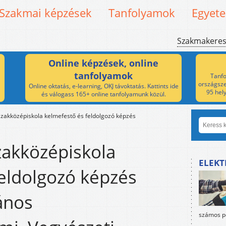
Szakmai képzések
Tanfolyamok
Egyet
Szakmakere
Online képzések, online
tanfolyamok
Tanfo
országsze
Online oktatás, e-learning, OKJ távoktatás. Kattints ide
95 hel
és válogass 165+ online tanfolyamunk közül.
zakközépiskola kelmefestő és feldolgozó képzés
zakközépiskola
ELEKT
eldolgozó képzés
János
számos po