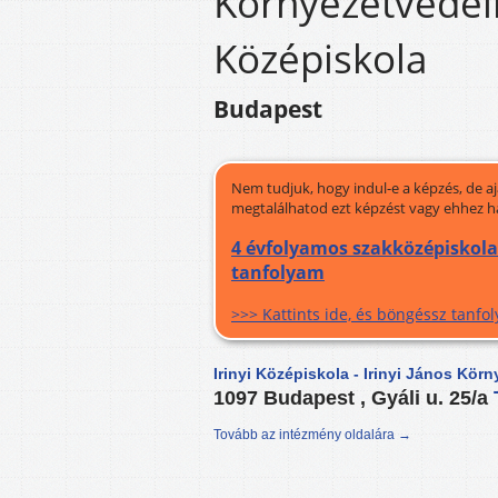
Környezetvédel
Középiskola
Budapest
Nem tudjuk, hogy indul-e a képzés, de a
megtalálhatod ezt képzést vagy ehhez h
4 évfolyamos szakközépiskola 
tanfolyam
>>> Kattints ide, és böngéssz tanf
Irinyi Középiskola - Irinyi János Kör
1097 Budapest , Gyáli u. 25/a
Tovább az intézmény oldalára →