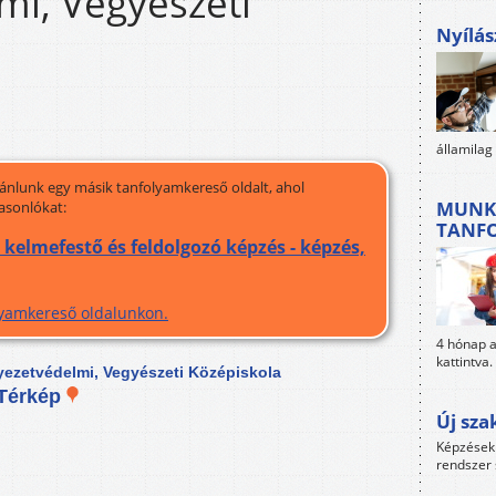
mi, Vegyészeti
Nyílás
államilag
jánlunk egy másik tanfolyamkereső oldalt, ahol
MUNK
asonlókat:
TANF
kelmefestő és feldolgozó képzés - képzés,
olyamkereső oldalunkon.
4 hónap al
kattintva.
nyezetvédelmi, Vegyészeti Középiskola
Térkép
Új sza
Képzések 
rendszer 