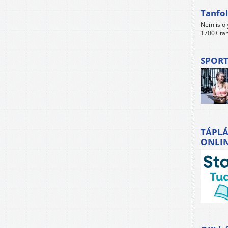
Tanfol
Nem is ol
1700+ tan
SPORT
TÁPLÁ
ONLI