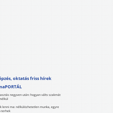
pzés, oktatás friss hírek
maPORTÁL
lasztás negyven után: hogyan válts szakmát
nélkül
k lenni ma: nélkülözhetetlen munka, egyre
 terhek