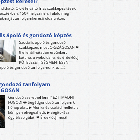
pzést keresel?
ndítható, OKJ-t felváltó friss szakképesítések
lasztékban, 150+ helyszínen. Találd meg
akmáját tanfolyamkereső oldalunkon.
lis ápoló és gondozó képzés
Szociális ápoló és gondozó
szakképzés most ORSZÁGOSAN ❤
9 ellenállhatatlan érvünkért
kattints a weboldalra, és érdeklődj
KÖTELEZETTSÉGMENTESEN
 ápoló és gondozó tanfolyamunkra. ⤵⤵⤵
gondozó tanfolyam
ÁGOSAN
Gondozó szeretnél lenni? EZT IMÁDNI
FOGOD! ❤️ Segédgondozó tanfolyam 6
hónap alatt ▶ Munka és család mellett is
könnyen elvégezhető. ▶ Segítőkész
ügyfélszolgálat. ❤ Érdeklődj most!