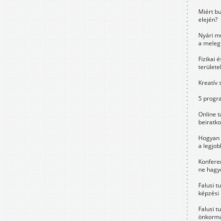
Miért bu
elején?
Nyári m
a meleg
Fizikai 
területe
Kreatív 
5 progra
Online t
beiratko
Hogyan 
a legjo
Konfere
ne hagyd
Falusi t
képzési
Falusi t
önkormá