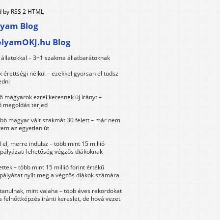
 by RSS 2 HTML
lyam Blog
olyamOKJ.hu Blog
állatokkal – 3+1 szakma állatbarátoknak
érettségi nélkül – ezekkel gyorsan el tudsz
edni
 magyarok ezrei keresnek új irányt –
 megoldás terjed
öbb magyar vált szakmát 30 felett – már nem
tem az egyetlen út
 el, merre indulsz – több mint 15 millió
 pályázati lehetőség végzős diákoknak
ttek – több mint 15 millió forint értékű
 pályázat nyílt meg a végzős diákok számára
tanulnak, mint valaha – több éves rekordokat
a felnőttképzés iránti kereslet, de hová vezet