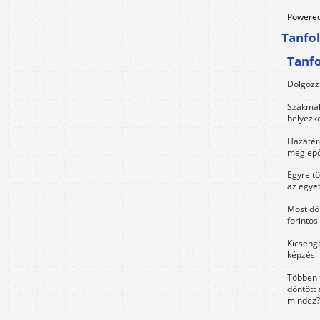
Powered
Tanfo
Tanf
Dolgozz 
Szakmák 
helyezk
Hazatérő
meglepő
Egyre t
az egye
Most dől
forintos
Kicsenge
képzési
Többen 
döntött 
mindez?