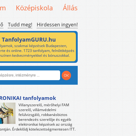
em
Középiskola
Állás
ső
Tudd meg!
Hirdessen ingyen!
TanfolyamGURU.hu
lyamok, szakmai képzések Budapesten,
rte és online. 1723 tanfolyam, felnőttképzés
yszínen kedvezményekkel és bónuszokkal.
RONIKAI tanfolyamok
Villanyszerelő, mérőhelyi FAM
szerelő, villámvédelmi
felülvizsgáló, robbanásbiztos
berendezés szerelője és egyéb
elektronikai képzések az ország
ntján. Érdeklődj kötelezettségmentesen ITT.