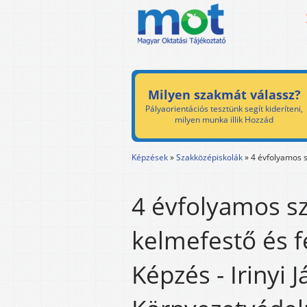
Milyen szakmát válassz?
Pályaorientációs tesztünk segít kideríteni,
milyen munka illik Hozzád
Képzések
»
Szakközépiskolák
»
4 évfolyamos s
4 évfolyamos s
kelmefestő és f
Képzés - Irinyi 