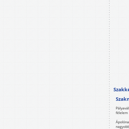
Szakké
Szak
Pályavá
félelem 
Ápolóna
nagyobb