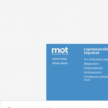
Legnépszerűb
képzések
Admin felület
4+1 évfolyamos angol
Média ajánlat
Állatgondozó
Szaközépiskola
Szőnyegszövő
5 évfolyamos gimnáz
évvel