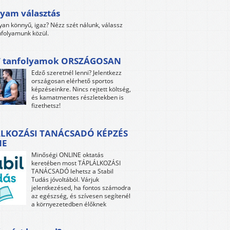
yam választás
yan könnyű, igaz? Nézz szét nálunk, válassz
folyamunk közül.
 tanfolyamok ORSZÁGOSAN
Edző szeretnél lenni? Jelentkezz
országosan elérhető sportos
képzéseinkre. Nincs rejtett költség,
és kamatmentes részletekben is
fizethetsz!
LKOZÁSI TANÁCSADÓ KÉPZÉS
NE
Minőségi ONLINE oktatás
keretében most TÁPLÁLKOZÁSI
TANÁCSADÓ lehetsz a Stabil
Tudás jóvoltából. Várjuk
jelentkezésed, ha fontos számodra
az egészség, és szívesen segítenél
a környezetedben élőknek