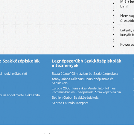
Miért le
ban?
Nem vag
üresebb
Latyak, 
kutyák 
Powered
b Szakközépiskolák
Legnépszerűbb Szakközépiskolák
intézmények
 nyelvi előkészítő
Bajza József Gimnázium és Szakközépiskola
Arany János Műszaki Szakközépiskola és
Szakiskola
Európa 2000 Turisztika- Vendéglátó, Film és
Kommunikációs Középiskola, Szakképző iskola
ium angol nyelvi előkészítő
Bethlen Gábor Szakközépiskola
Szersa Oktatási Központ