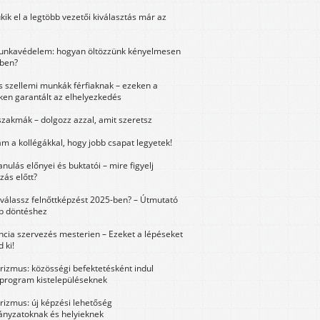
kik el a legtöbb vezetői kiválasztás már az
unkavédelem: hogyan öltözzünk kényelmesen
ben?
és szellemi munkák férfiaknak – ezeken a
ken garantált az elhelyezkedés
szakmák – dolgozz azzal, amit szeretsz
m a kollégákkal, hogy jobb csapat legyetek!
anulás előnyei és buktatói – mire figyelj
zás előtt?
válassz felnőttképzést 2025-ben? – Útmutató
bb döntéshez
ncia szervezés mesterien – Ezeket a lépéseket
 ki!
urizmus: közösségi befektetésként indul
 program kistelepüléseknek
urizmus: új képzési lehetőség
nyzatoknak és helyieknek