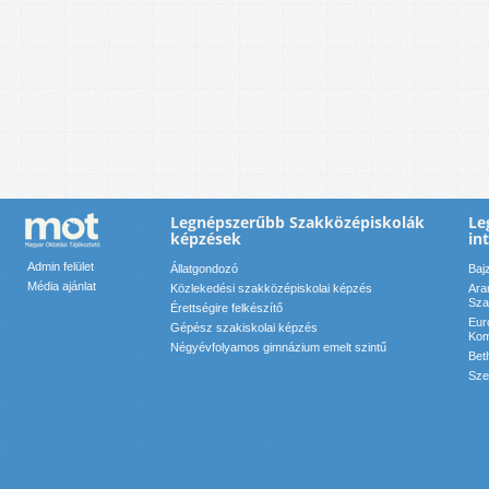
Legnépszerűbb Szakközépiskolák
Le
képzések
in
Admin felület
Állatgondozó
Baj
Média ajánlat
Közlekedési szakközépiskolai képzés
Ara
Sza
Érettségire felkészítő
Eur
Gépész szakiskolai képzés
Kom
Négyévfolyamos gimnázium emelt szintű
Bet
Sze