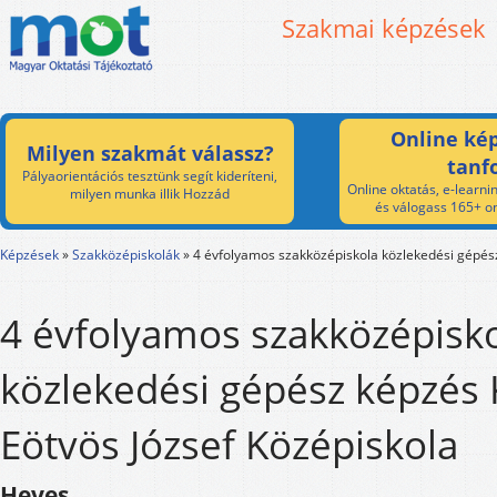
Szakmai képzések
Online kép
Milyen szakmát válassz?
tanf
Pályaorientációs tesztünk segít kideríteni,
Online oktatás, e-learnin
milyen munka illik Hozzád
és válogass 165+ on
Képzések
»
Szakközépiskolák
»
4 évfolyamos szakközépiskola közlekedési gépés
4 évfolyamos szakközépisk
közlekedési gépész képzés 
Eötvös József Középiskola
Heves