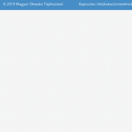
© 2019 Magyar Oktatási Tájékoztató Kapcsolat: info(kukac)motadmin(