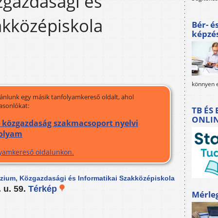
gazdasági és
akközépiskola
Bér- é
képzé
könnyen e
jánlunk egy másik tanfolyamkereső oldalt, ahol
asonlókat:
TB ÉS
ONLI
a közgazdaság szakmacsoport nyelvi
folyam
olyamkereső oldalunkon.
zium, Közgazdasági és Informatikai Szakközépiskola
 u. 59.
Térkép
Mérle