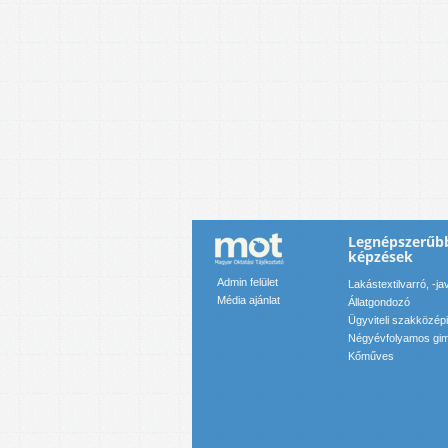
Legnépszerűb
képzések
Admin felület
Lakástextilvarró, -ja
Média ajánlat
Állatgondozó
Ügyviteli szakközép
Négyévfolyamos gim
Kőműves