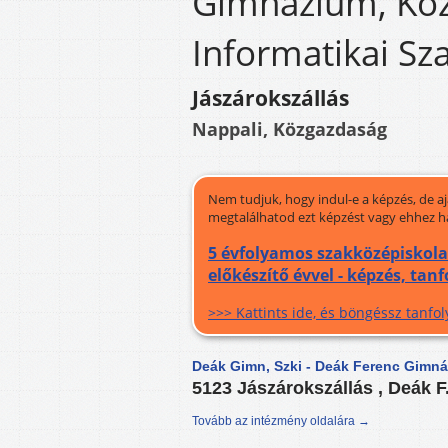
Gimnázium, Köz
Informatikai Sz
Jászárokszállás
Nappali, Közgazdaság
Nem tudjuk, hogy indul-e a képzés, de a
megtalálhatod ezt képzést vagy ehhez h
5 évfolyamos szakközépiskol
előkészítő évvel - képzés, tan
>>> Kattints ide, és böngéssz tanf
Deák Gimn, Szki - Deák Ferenc Gimná
5123 Jászárokszállás , Deák F.
Tovább az intézmény oldalára →