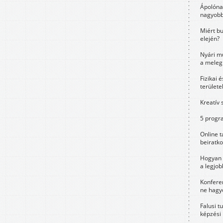
Ápolóna
nagyobb
Miért bu
elején?
Nyári m
a meleg
Fizikai 
területe
Kreatív 
5 progra
Online t
beiratko
Hogyan 
a legjo
Konfere
ne hagyd
Falusi t
képzési