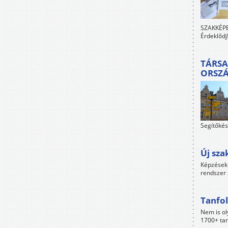
SZAKKÉPES
Érdeklődj
TÁRSA
ORSZ
Segítőkés
Új sza
Képzések 
rendszer 
Tanfol
Nem is ol
1700+ tan