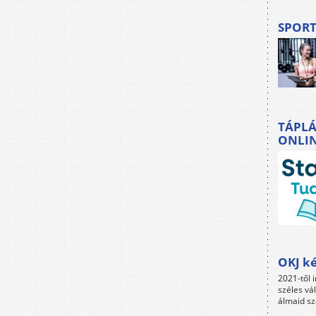
SPORT
TÁPLÁ
ONLI
OKJ ké
2021-től i
széles vá
álmaid sz