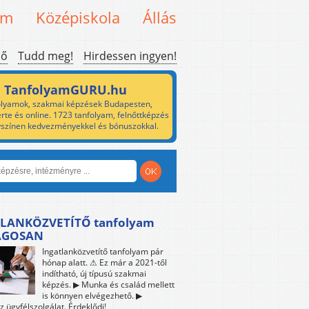
em
Középiskola
Állás
ső
Tudd meg!
Hirdessen ingyen!
TanfolyamGURU.hu
lyamok, szakmai képzések Budapesten,
rte és online. 1723 tanfolyam, felnőttképzés
yszínen kedvezményekkel és bónuszokkal.
LANKÖZVETÍTŐ tanfolyam
ÁGOSAN
Ingatlanközvetítő tanfolyam pár
hónap alatt. ⚠ Ez már a 2021-től
indítható, új típusú szakmai
képzés. ▶ Munka és család mellett
is könnyen elvégezhető. ▶
z ügyfélszolgálat. Érdeklődj!