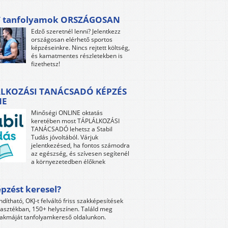
 tanfolyamok ORSZÁGOSAN
Edző szeretnél lenni? Jelentkezz
országosan elérhető sportos
képzéseinkre. Nincs rejtett költség,
és kamatmentes részletekben is
fizethetsz!
LKOZÁSI TANÁCSADÓ KÉPZÉS
NE
Minőségi ONLINE oktatás
keretében most TÁPLÁLKOZÁSI
TANÁCSADÓ lehetsz a Stabil
Tudás jóvoltából. Várjuk
jelentkezésed, ha fontos számodra
az egészség, és szívesen segítenél
a környezetedben élőknek
pzést keresel?
ndítható, OKJ-t felváltó friss szakképesítések
lasztékban, 150+ helyszínen. Találd meg
akmáját tanfolyamkereső oldalunkon.