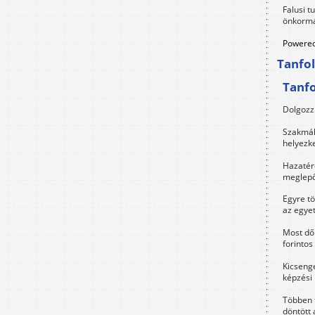
Falusi t
önkormá
Powered
Tanfo
Tanf
Dolgozz 
Szakmák 
helyezk
Hazatérő
meglepő
Egyre t
az egye
Most dől
forintos
Kicsenge
képzési
Többen 
döntött 