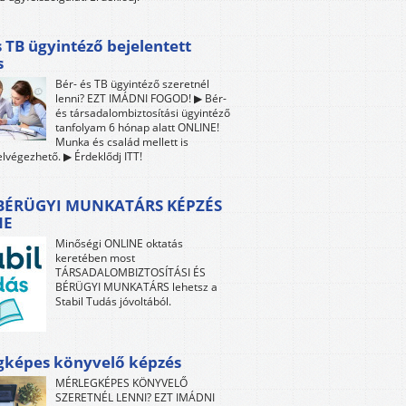
s TB ügyintéző bejelentett
s
Bér- és TB ügyintéző szeretnél
lenni? EZT IMÁDNI FOGOD! ▶ Bér-
és társadalombiztosítási ügyintéző
tanfolyam 6 hónap alatt ONLINE!
Munka és család mellett is
lvégezhető. ▶ Érdeklődj ITT!
 BÉRÜGYI MUNKATÁRS KÉPZÉS
NE
Minőségi ONLINE oktatás
keretében most
TÁRSADALOMBIZTOSÍTÁSI ÉS
BÉRÜGYI MUNKATÁRS lehetsz a
Stabil Tudás jóvoltából.
gképes könyvelő képzés
MÉRLEGKÉPES KÖNYVELŐ
SZERETNÉL LENNI? EZT IMÁDNI