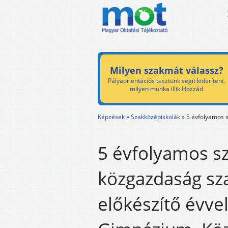
Milyen szakmát válassz?
Pályaorientációs tesztünk segít kideríteni,
milyen munka illik Hozzád
Képzések
»
Szakközépiskolák
»
5 évfolyamos 
5 évfolyamos s
közgazdaság sz
előkészítő évve