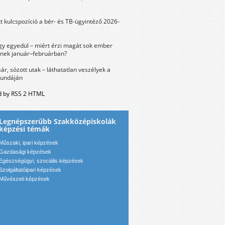
tt kulcspozíció a bér- és TB-ügyintéző 2026-
y egyedül – miért érzi magát sok ember
nek január–februárban?
sár, sózott utak – láthatatlan veszélyek a
bundáján
 by RSS 2 HTML
Legnépszerűbb Szakközépiskolák
képzési témák
Műszaki, ipari képzések
Gazdasági képzések
Egészségügyi, szociális képzések
Szolgáltatóipari képzések
Művészeti képzések