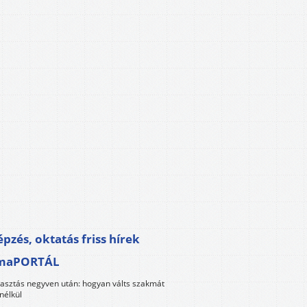
pzés, oktatás friss hírek
maPORTÁL
lasztás negyven után: hogyan válts szakmát
nélkül