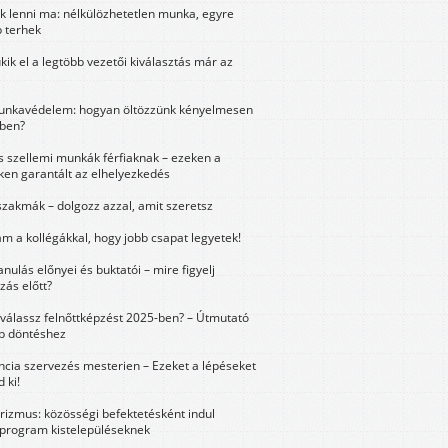
k lenni ma: nélkülözhetetlen munka, egyre
 terhek
kik el a legtöbb vezetői kiválasztás már az
unkavédelem: hogyan öltözzünk kényelmesen
ben?
és szellemi munkák férfiaknak – ezeken a
ken garantált az elhelyezkedés
szakmák – dolgozz azzal, amit szeretsz
m a kollégákkal, hogy jobb csapat legyetek!
anulás előnyei és buktatói – mire figyelj
zás előtt?
válassz felnőttképzést 2025-ben? – Útmutató
bb döntéshez
ncia szervezés mesterien – Ezeket a lépéseket
 ki!
urizmus: közösségi befektetésként indul
 program kistelepüléseknek