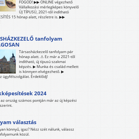
FOGOD! ▶▶ ONLINE végezhető
Vállalkozási mérlegképes könyvelő
ÚJ TÍPUSÚ, 2021-től indítható
ÍTÉS 15 hónap alatt, részletre is. ▶▶
!
SHÁZKEZELŐ tanfolyam
ÁGOSAN
Társasházkezelő tanfolyam pár
hónap alatt. ⚠ Ez már a 2021-től
indítható, új típusú szakmai
képzés. ▶ Munka és család mellett
is könnyen elvégezhető. ▶
z ügyfélszolgálat. Érdeklődj!
kképesítések 2024
az ország számos pontján már az új képzési
szerint.
yam választás
yan könnyű, igaz? Nézz szét nálunk, válassz
folyamunk közül.