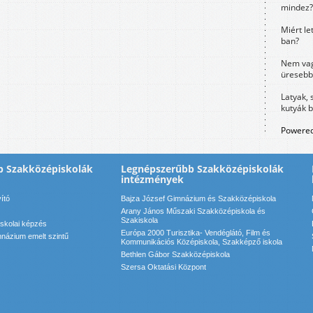
mindez?
Miért le
ban?
Nem vag
üresebb
Latyak, 
kutyák 
Powered
b Szakközépiskolák
Legnépszerűbb Szakközépiskolák
intézmények
vító
Bajza József Gimnázium és Szakközépiskola
Arany János Műszaki Szakközépiskola és
Szakiskola
iskolai képzés
Európa 2000 Turisztika- Vendéglátó, Film és
názium emelt szintű
Kommunikációs Középiskola, Szakképző iskola
Bethlen Gábor Szakközépiskola
Szersa Oktatási Központ