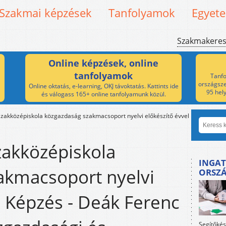
Szakmai képzések
Tanfolyamok
Egyet
Szakmakere
Online képzések, online
tanfolyamok
Tanfo
országsze
Online oktatás, e-learning, OKJ távoktatás. Kattints ide
95 hel
és válogass 165+ online tanfolyamunk közül.
szakközépiskola közgazdaság szakmacsoport nyelvi előkészítő évvel
zakközépiskola
INGAT
akmacsoport nyelvi
ORSZ
l Képzés - Deák Ferenc
Segítőkés