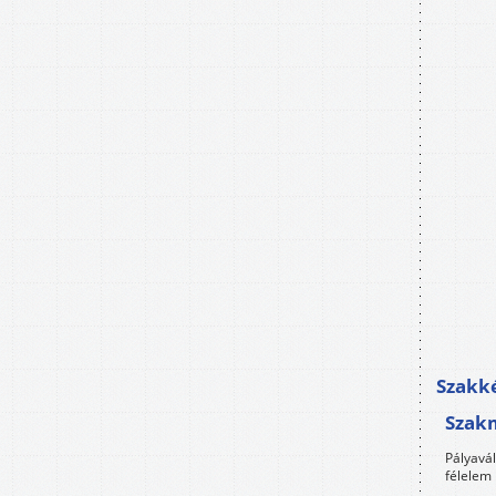
Szakké
Szak
Pályavá
félelem 