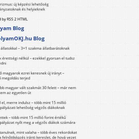
urizmus: új képzési lehetőség
nyzatoknak és helyieknek
 by RSS 2 HTML
lyam Blog
olyamOKJ.hu Blog
állatokkal – 3+1 szakma állatbarátoknak
érettségi nélkül – ezekkel gyorsan el tudsz
edni
 magyarok ezrei keresnek új irányt –
 megoldás terjed
öbb magyar vált szakmát 30 felett – már nem
tem az egyetlen út
 el, merre indulsz – több mint 15 millió
 pályázati lehetőség végzős diákoknak
ttek – több mint 15 millió forint értékű
 pályázat nyílt meg a végzős diákok számára
tanulnak, mint valaha – több éves rekordokat
a felnőttképzés iránti kereslet, de hová vezet