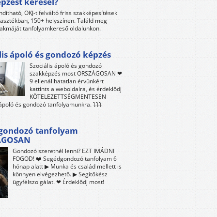
pzést keresel?
ndítható, OKJ-t felváltó friss szakképesítések
lasztékban, 150+ helyszínen. Találd meg
akmáját tanfolyamkereső oldalunkon.
lis ápoló és gondozó képzés
Szociális ápoló és gondozó
szakképzés most ORSZÁGOSAN ❤
9 ellenállhatatlan érvünkért
kattints a weboldalra, és érdeklődj
KÖTELEZETTSÉGMENTESEN
 ápoló és gondozó tanfolyamunkra. ⤵⤵⤵
gondozó tanfolyam
ÁGOSAN
Gondozó szeretnél lenni? EZT IMÁDNI
FOGOD! ❤️ Segédgondozó tanfolyam 6
hónap alatt ▶ Munka és család mellett is
könnyen elvégezhető. ▶ Segítőkész
ügyfélszolgálat. ❤ Érdeklődj most!