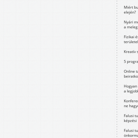
Miért bu
elején?
Nyári m
a meleg
Fizikai 
területe
Kreatív 
5 progra
Online t
beiratko
Hogyan 
a legjo
Konfere
ne hagyd
Falusi t
képzési
Falusi t
önkormá