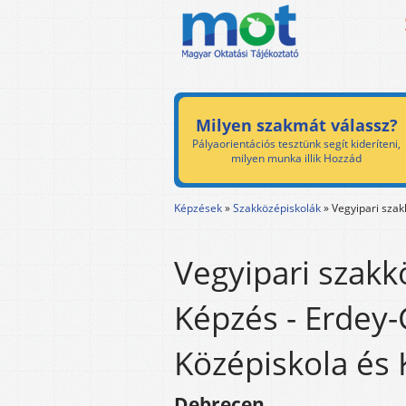
Milyen szakmát válassz?
Pályaorientációs tesztünk segít kideríteni,
milyen munka illik Hozzád
Képzések
»
Szakközépiskolák
»
Vegyipari szak
Vegyipari szakk
Képzés - Erdey-
Középiskola és 
Debrecen