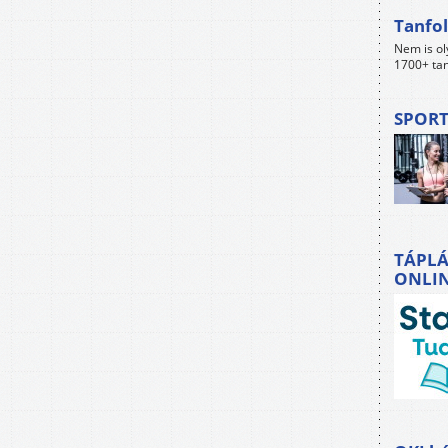
Tanfol
Nem is ol
1700+ tan
SPORT
TÁPLÁ
ONLI