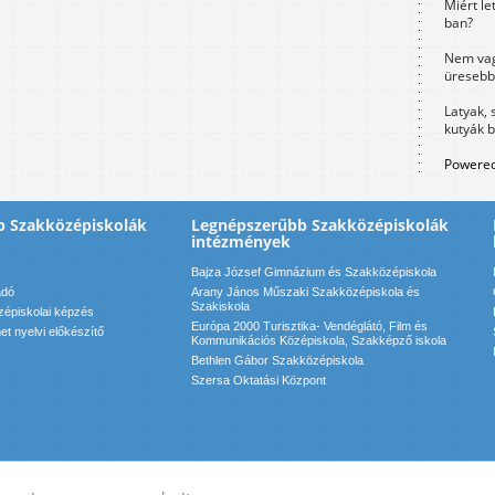
Miért le
ban?
Nem vag
üresebb
Latyak, 
kutyák 
Powered
b Szakközépiskolák
Legnépszerűbb Szakközépiskolák
intézmények
Bajza József Gimnázium és Szakközépiskola
adó
Arany János Műszaki Szakközépiskola és
Szakiskola
zépiskolai képzés
Európa 2000 Turisztika- Vendéglátó, Film és
t nyelvi előkészítő
Kommunikációs Középiskola, Szakképző iskola
Bethlen Gábor Szakközépiskola
Szersa Oktatási Központ