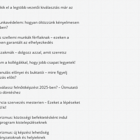
kik el a legtöbb vezetői kiválasztás már az
unkavédelem: hogyan öltözzünk kényelmesen
ben?
és szellemi munkák férfiaknak – ezeken a
ken garantált az elhelyezkedés
szakmák – dolgozz azzal, amit szeretsz
m a kollégákkal, hogy jobb csapat legyetek!
anulás előnyei és buktatói – mire figyelj
zás előtt?
válassz felnőttképzést 2025-ben? – Útmutató
bb döntéshez
ncia szervezés mesterien – Ezeket a lépéseket
 ki!
urizmus: közösségi befektetésként indul
 program kistelepüléseknek
urizmus: új képzési lehetőség
nyzatoknak és helyieknek