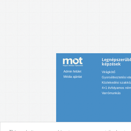
Legnépszerűb
képzések
Admin felület
Virágkötő
Média ajánlat
Gyorsétkeztetési el
Közlekedési szakkö
4+1 évfolyamos néme
Varrómunkás