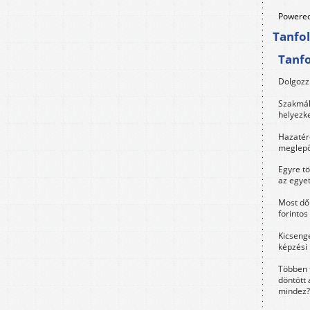
Powered
Tanfo
Tanf
Dolgozz 
Szakmák 
helyezk
Hazatérő
meglepő
Egyre t
az egye
Most dől
forintos
Kicsenge
képzési
Többen 
döntött 
mindez?