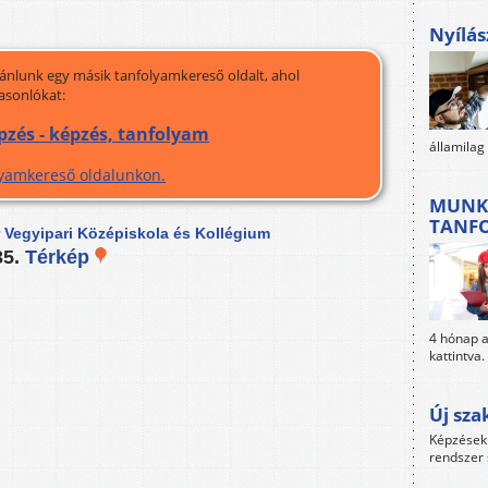
Nyílás
jánlunk egy másik tanfolyamkereső oldalt, ahol
asonlókat:
pzés - képzés, tanfolyam
államilag
olyamkereső oldalunkon.
MUNK
TANF
 Vegyipari Középiskola és Kollégium
35.
Térkép
4 hónap al
kattintva.
Új sza
Képzések 
rendszer 