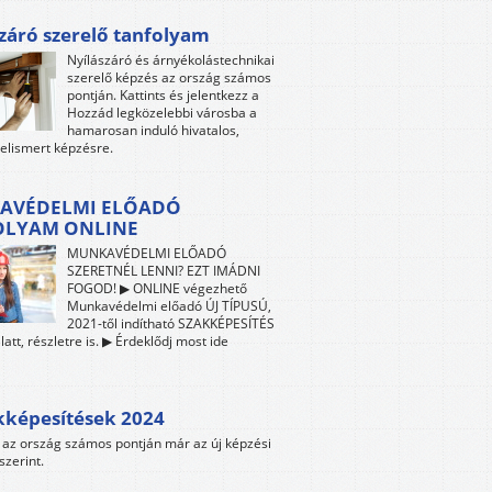
záró szerelő tanfolyam
Nyílászáró és árnyékolástechnikai
szerelő képzés az ország számos
pontján. Kattints és jelentkezz a
Hozzád legközelebbi városba a
hamarosan induló hivatalos,
 elismert képzésre.
AVÉDELMI ELŐADÓ
OLYAM ONLINE
MUNKAVÉDELMI ELŐADÓ
SZERETNÉL LENNI? EZT IMÁDNI
FOGOD! ▶ ONLINE végezhető
Munkavédelmi előadó ÚJ TÍPUSÚ,
2021-től indítható SZAKKÉPESÍTÉS
att, részletre is. ▶ Érdeklődj most ide
kképesítések 2024
az ország számos pontján már az új képzési
szerint.