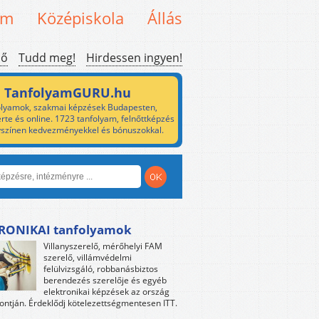
em
Középiskola
Állás
ső
Tudd meg!
Hirdessen ingyen!
TanfolyamGURU.hu
lyamok, szakmai képzések Budapesten,
rte és online. 1723 tanfolyam, felnőttképzés
yszínen kedvezményekkel és bónuszokkal.
RONIKAI tanfolyamok
Villanyszerelő, mérőhelyi FAM
szerelő, villámvédelmi
felülvizsgáló, robbanásbiztos
berendezés szerelője és egyéb
elektronikai képzések az ország
ntján. Érdeklődj kötelezettségmentesen ITT.