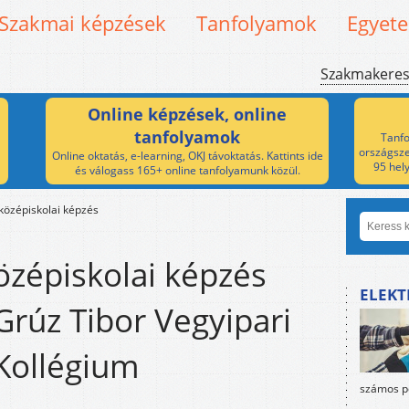
Szakmai képzések
Tanfolyamok
Egyet
Szakmakere
Online képzések, online
tanfolyamok
Tanfo
országsze
Online oktatás, e-learning, OKJ távoktatás. Kattints ide
95 hel
és válogass 165+ online tanfolyamunk közül.
középiskolai képzés
özépiskolai képzés
ELEKT
Grúz Tibor Vegyipari
Kollégium
számos po