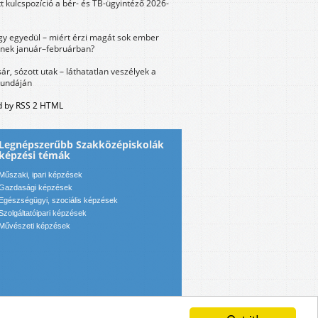
tt kulcspozíció a bér- és TB-ügyintéző 2026-
y egyedül – miért érzi magát sok ember
nek január–februárban?
sár, sózott utak – láthatatlan veszélyek a
bundáján
 by RSS 2 HTML
Legnépszerűbb Szakközépiskolák
képzési témák
Műszaki, ipari képzések
Gazdasági képzések
Egészségügyi, szociális képzések
Szolgáltatóipari képzések
Művészeti képzések