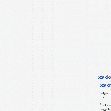
Szakké
Szak
Pályavá
félelem 
Ápolóna
nagyobb