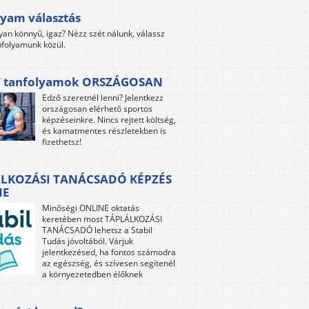
yam választás
yan könnyű, igaz? Nézz szét nálunk, válassz
folyamunk közül.
 tanfolyamok ORSZÁGOSAN
Edző szeretnél lenni? Jelentkezz
országosan elérhető sportos
képzéseinkre. Nincs rejtett költség,
és kamatmentes részletekben is
fizethetsz!
LKOZÁSI TANÁCSADÓ KÉPZÉS
NE
Minőségi ONLINE oktatás
keretében most TÁPLÁLKOZÁSI
TANÁCSADÓ lehetsz a Stabil
Tudás jóvoltából. Várjuk
jelentkezésed, ha fontos számodra
az egészség, és szívesen segítenél
a környezetedben élőknek