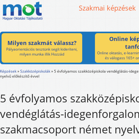
Szakmai képzések
Online kép
Milyen szakmát válassz?
tanf
Pályaorientációs tesztünk segít kideríteni,
Online oktatás, e-learnin
milyen munka illik Hozzád
és válogass 165+ on
Képzések
»
Szakközépiskolák
»
5 évfolyamos szakközépiskola vendéglátás-ide
nyelvű előkészítő évvel
5 évfolyamos szakközépisk
vendéglátás-idegenforgalo
szakmacsoport német nyel