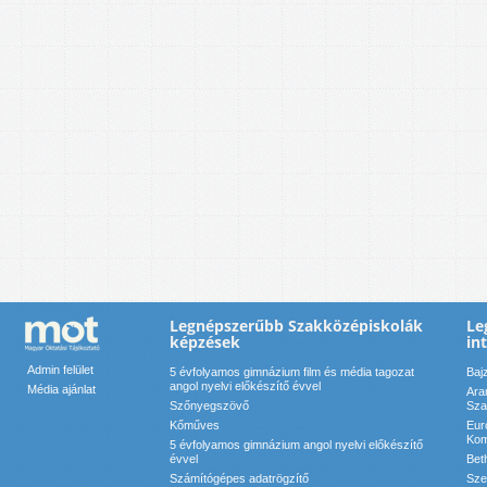
Legnépszerűbb Szakközépiskolák
Le
képzések
in
Admin felület
5 évfolyamos gimnázium film és média tagozat
Baj
angol nyelvi előkészítő évvel
Média ajánlat
Ara
Szőnyegszövő
Sza
Kőműves
Eur
Kom
5 évfolyamos gimnázium angol nyelvi előkészítő
évvel
Bet
Számítógépes adatrögzítő
Sze