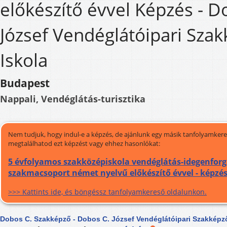
előkészítő évvel Képzés - D
József Vendéglátóipari Sza
Iskola
Budapest
Nappali, Vendéglátás-turisztika
Nem tudjuk, hogy indul-e a képzés, de ajánlunk egy másik tanfolyamkeres
megtalálhatod ezt képzést vagy ehhez hasonlókat:
5 évfolyamos szakközépiskola vendéglátás-idegenfor
szakmacsoport német nyelvű előkészítő évvel - képzé
>>> Kattints ide, és böngéssz tanfolyamkereső oldalunkon.
Dobos C. Szakképző - Dobos C. József Vendéglátóipari Szakképző