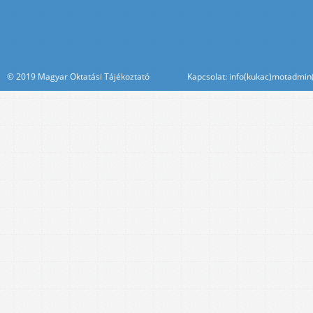
© 2019 Magyar Oktatási Tájékoztató Kapcsolat: info(kukac)motadmin(