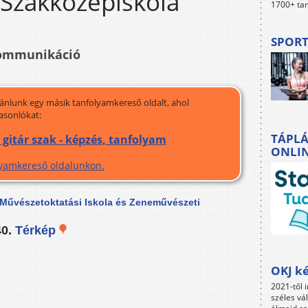
Szakközépiskola
1700+ tan
SPORT
kommunikáció
jánlunk egy másik tanfolyamkereső oldalt, ahol
asonlókat:
TÁPLÁ
gitár szak - képzés, tanfolyam
ONLI
olyamkereső oldalunkon.
 Művészetoktatási Iskola és Zeneművészeti
40.
Térkép
OKJ ké
2021-től i
széles vá