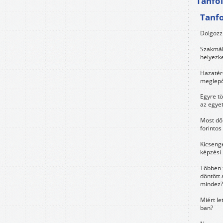
Tanfo
Tanf
Dolgozz 
Szakmák 
helyezk
Hazatérő
meglepő
Egyre t
az egye
Most dől
forintos
Kicsenge
képzési
Többen 
döntött 
mindez?
Miért le
ban?