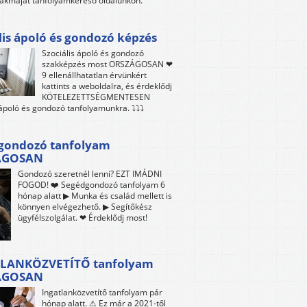
akmáját tanfolyamkereső oldalunkon.
lis ápoló és gondozó képzés
Szociális ápoló és gondozó
szakképzés most ORSZÁGOSAN ❤
9 ellenállhatatlan érvünkért
kattints a weboldalra, és érdeklődj
KÖTELEZETTSÉGMENTESEN
 ápoló és gondozó tanfolyamunkra. ⤵⤵⤵
gondozó tanfolyam
ÁGOSAN
Gondozó szeretnél lenni? EZT IMÁDNI
FOGOD! ❤️ Segédgondozó tanfolyam 6
hónap alatt ▶ Munka és család mellett is
könnyen elvégezhető. ▶ Segítőkész
ügyfélszolgálat. ❤ Érdeklődj most!
LANKÖZVETÍTŐ tanfolyam
ÁGOSAN
Ingatlanközvetítő tanfolyam pár
hónap alatt. ⚠ Ez már a 2021-től