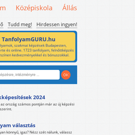
em
Középiskola
Állás
ső
Tudd meg!
Hirdessen ingyen!
TanfolyamGURU.hu
lyamok, szakmai képzések Budapesten,
rte és online. 1723 tanfolyam, felnőttképzés
yszínen kedvezményekkel és bónuszokkal.
kképesítések 2024
az ország számos pontján már az új képzési
szerint.
yam választás
yan könnyű, igaz? Nézz szét nálunk, válassz