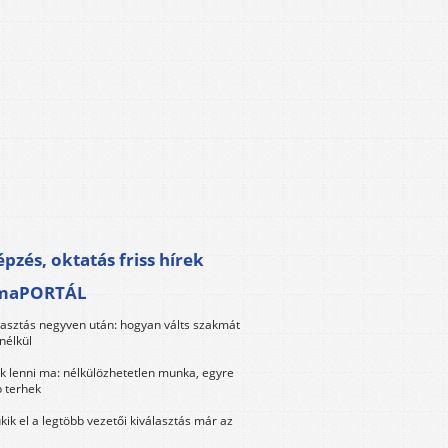
pzés, oktatás friss hírek
maPORTÁL
lasztás negyven után: hogyan válts szakmát
nélkül
k lenni ma: nélkülözhetetlen munka, egyre
 terhek
kik el a legtöbb vezetői kiválasztás már az