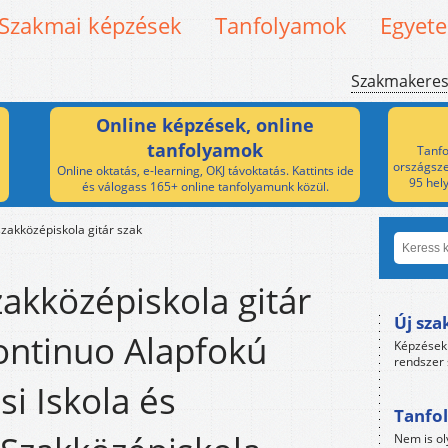
Szakmai képzések
Tanfolyamok
Egyet
Szakmakere
Online képzések, online
tanfolyamok
Tanfo
országsze
Online oktatás, e-learning, OKJ távoktatás. Kattints ide
95 hel
és válogass 165+ online tanfolyamunk közül.
zakközépiskola gitár szak
akközépiskola gitár
Új sza
ontinuo Alapfokú
Képzések 
rendszer 
i Iskola és
Tanfol
Nem is ol