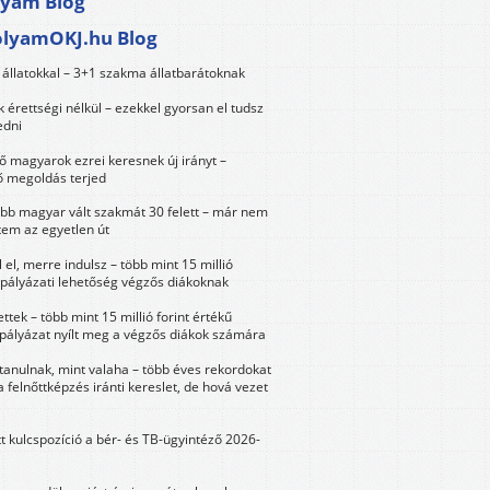
lyam Blog
olyamOKJ.hu Blog
állatokkal – 3+1 szakma állatbarátoknak
érettségi nélkül – ezekkel gyorsan el tudsz
edni
 magyarok ezrei keresnek új irányt –
 megoldás terjed
öbb magyar vált szakmát 30 felett – már nem
tem az egyetlen út
 el, merre indulsz – több mint 15 millió
 pályázati lehetőség végzős diákoknak
ttek – több mint 15 millió forint értékű
 pályázat nyílt meg a végzős diákok számára
tanulnak, mint valaha – több éves rekordokat
a felnőttképzés iránti kereslet, de hová vezet
tt kulcspozíció a bér- és TB-ügyintéző 2026-