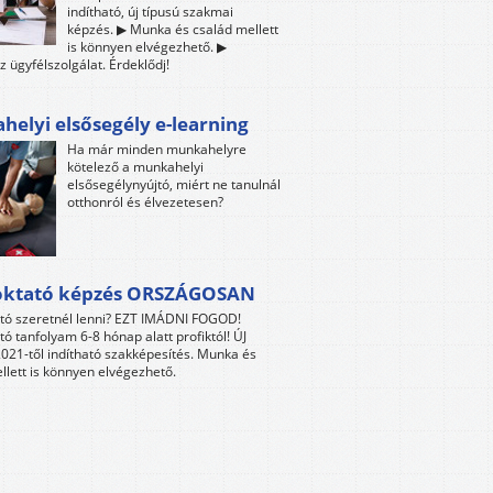
indítható, új típusú szakmai
képzés. ▶ Munka és család mellett
is könnyen elvégezhető. ▶
z ügyfélszolgálat. Érdeklődj!
elyi elsősegély e-learning
Ha már minden munkahelyre
kötelező a munkahelyi
elsősegélynyújtó, miért ne tanulnál
otthonról és élvezetesen?
oktató képzés ORSZÁGOSAN
tó szeretnél lenni? EZT IMÁDNI FOGOD!
tó tanfolyam 6-8 hónap alatt profiktól! ÚJ
021-től indítható szakképesítés. Munka és
llett is könnyen elvégezhető.