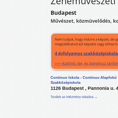
Zeneművészeti 
Budapest
Művészet, közmüvelődés, 
Nem tudjuk, hogy indul-e a képzés, de a
megtalálhatod ezt képzést vagy ehhez h
4 évfolyamos szakközépiskola 
>>> Kattints ide, és böngéssz tanf
Continuo Iskola - Continuo Alapfokú
Szakközépiskola
1126 Budapest , Pannonia u. 
Tovább az intézmény oldalára →