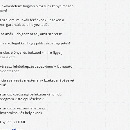
unkavédelem: hogyan öltözzünk kényelmesen
ben?
és szellemi munkák férfiaknak – ezeken a
ken garantált az elhelyezkedés
szakmák – dolgozz azzal, amit szeretsz
m a kollégákkal, hogy jobb csapat legyetek!
anulás előnyei és buktatói – mire figyelj
zás előtt?
válassz felnőttképzést 2025-ben? – Útmutató
bb döntéshez
ncia szervezés mesterien – Ezeket a lépéseket
 ki!
urizmus: közösségi befektetésként indul
 program kistelepüléseknek
urizmus: új képzési lehetőség
nyzatoknak és helyieknek
 by RSS 2 HTML