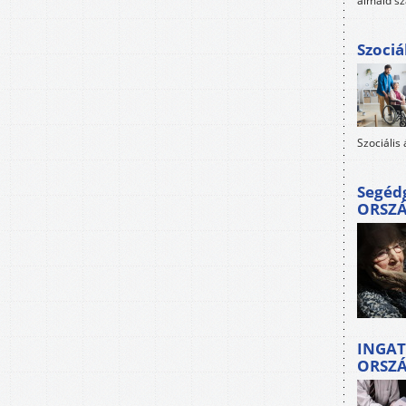
álmaid sz
Szociá
Szociális
Segéd
ORSZ
INGAT
ORSZ