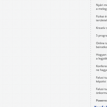
Nyári m
a meleg
Fizikai 
területe
Kreatív 
5 progra
Online t
beiratko
Hogyan 
a legjo
Konfere
ne hagyd
Falusi t
képzési
Falusi t
önkormá
Powered