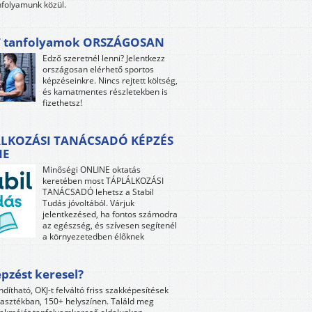
folyamunk közül.
 tanfolyamok ORSZÁGOSAN
Edző szeretnél lenni? Jelentkezz
országosan elérhető sportos
képzéseinkre. Nincs rejtett költség,
és kamatmentes részletekben is
fizethetsz!
LKOZÁSI TANÁCSADÓ KÉPZÉS
NE
Minőségi ONLINE oktatás
keretében most TÁPLÁLKOZÁSI
TANÁCSADÓ lehetsz a Stabil
Tudás jóvoltából. Várjuk
jelentkezésed, ha fontos számodra
az egészség, és szívesen segítenél
a környezetedben élőknek
pzést keresel?
ndítható, OKJ-t felváltó friss szakképesítések
lasztékban, 150+ helyszínen. Találd meg