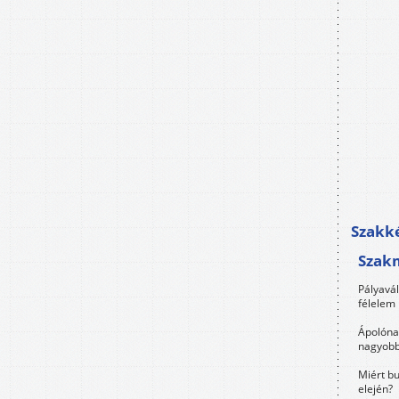
Szakké
Szak
Pályavá
félelem 
Ápolóna
nagyobb
Miért bu
elején?