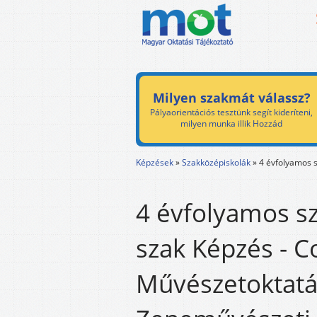
Milyen szakmát válassz?
Pályaorientációs tesztünk segít kideríteni,
milyen munka illik Hozzád
Képzések
»
Szakközépiskolák
»
4 évfolyamos s
4 évfolyamos sz
szak Képzés - C
Művészetoktatás