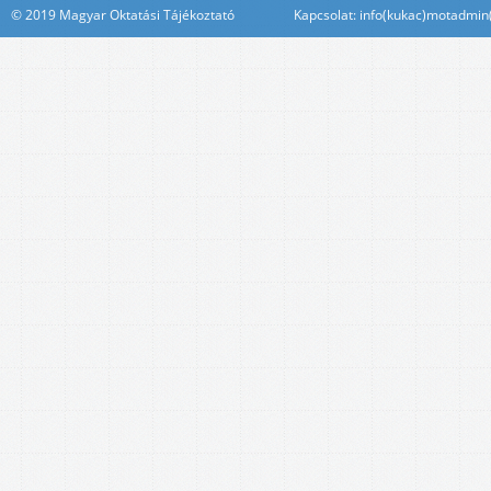
© 2019 Magyar Oktatási Tájékoztató Kapcsolat: info(kukac)motadmin(