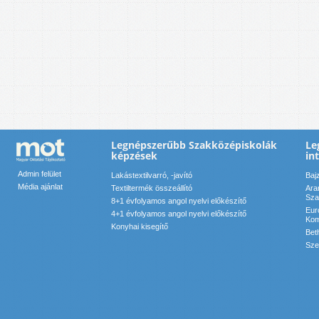
Legnépszerűbb Szakközépiskolák
Le
képzések
in
Admin felület
Lakástextilvarró, -javító
Baj
Média ajánlat
Textiltermék összeállító
Ara
Sza
8+1 évfolyamos angol nyelvi előkészítő
Eur
4+1 évfolyamos angol nyelvi előkészítő
Kom
Konyhai kisegítő
Bet
Sze