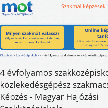
Szakmai képzések
Online kép
Milyen szakmát válassz?
tanf
Pályaorientációs tesztünk segít kideríteni,
Online oktatás, e-learnin
milyen munka illik Hozzád
és válogass 165+ on
Képzések
»
Szakközépiskolák
»
4 évfolyamos szakközépiskola közlekedésgépés
4 évfolyamos szakközépisk
közlekedésgépész szakmac
Képzés - Magyar Hajózási